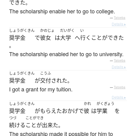
できた
。
The scholarship enable her to go to college.
—
Tatoeba
Details ▸
しょうがくきん
かのじょ
だいがく
い
奨学金
で
彼女
は
大学
へ
行く
ことができた
。
The scholarship enabled her to go to university.
—
Tatoeba
Details ▸
しょうがくきん
こうふ
奨学金
が
交付
された
。
I got a grant for my tuition.
—
Tatoeba
Details ▸
しょうがくきん
かれ
がくぎょう
奨学金
が
もらえた
おかげで
彼
は
学業
を
つづ
ことができ
続ける
ことが出来た
。
The scholarship made it possible for him to