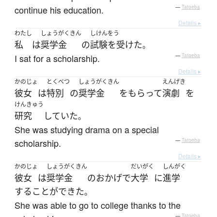
continue his education.
—
Tatoeba
Details ▸
わたし
しょうがくきん
しけんをう
私
は
奨学金
の
試験を受けた
。
I sat for a scholarship.
—
Tatoeba
Details ▸
かのじょ
とくべつ
しょうがくきん
えんげき
彼女
は
特別
の
奨学金
を
もらって
演劇
を
けんきゅう
研究
していた
。
She was studying drama on a special
scholarship.
—
Tatoeba
Details ▸
かのじょ
しょうがくきん
だいがく
しんがく
彼女
は
奨学金
の
おかげで
大学
に
進学
する
ことができた
。
She was able to go to college thanks to the
—
Tatoeba