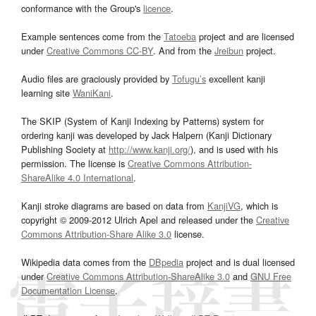
conformance with the Group's
licence
.
Example sentences come from the
Tatoeba
project and are licensed
under
Creative Commons CC-BY
. And from the
Jreibun
project.
Audio files are graciously provided by
Tofugu’s
excellent kanji
learning site
WaniKani
.
The SKIP (System of Kanji Indexing by Patterns) system for
ordering kanji was developed by Jack Halpern (Kanji Dictionary
Publishing Society at
http://www.kanji.org/
), and is used with his
permission. The license is
Creative Commons Attribution-
ShareAlike 4.0 International
.
Kanji stroke diagrams are based on data from
KanjiVG
, which is
copyright © 2009-2012 Ulrich Apel and released under the
Creative
Commons Attribution-Share Alike 3.0
license.
Wikipedia data comes from the
DBpedia
project and is dual licensed
under
Creative Commons Attribution-ShareAlike 3.0
and
GNU Free
Documentation License
.