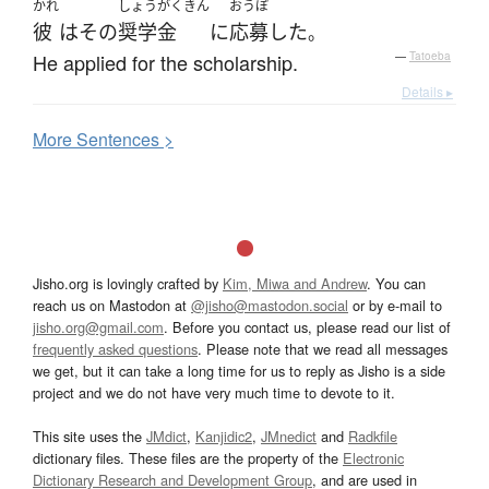
かれ
しょうがくきん
おうぼ
彼
は
その
奨学金
に
応募
した
。
He applied for the scholarship.
—
Tatoeba
Details ▸
More
S
entences >
Jisho.org is lovingly crafted by
Kim, Miwa and Andrew
. You can
reach us on Mastodon at
@jisho@mastodon.social
or by e-mail to
jisho.org@gmail.com
. Before you contact us, please read our list of
frequently asked questions
. Please note that we read all messages
we get, but it can take a long time for us to reply as Jisho is a side
project and we do not have very much time to devote to it.
This site uses the
JMdict
,
Kanjidic2
,
JMnedict
and
Radkfile
dictionary files. These files are the property of the
Electronic
Dictionary Research and Development Group
, and are used in