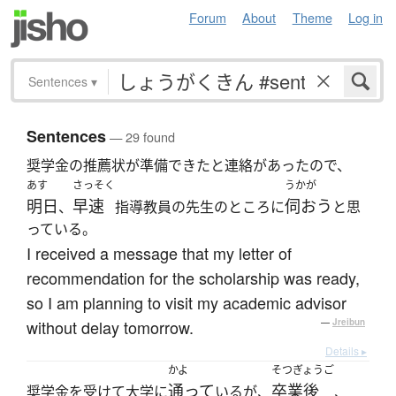
Forum
About
Theme
Log in
Sentences
▾
Sentences
— 29 found
奨学金の推薦状が準備できたと連絡があったので、
あす
さっそく
うかが
明日
早速
伺おう
、
指導教員の先生のところに
と思
っている。
I received a message that my letter of
recommendation for the scholarship was ready,
so I am planning to visit my academic advisor
without delay tomorrow.
—
Jreibun
Details ▸
かよ
そつぎょうご
通って
卒業後
奨学金を受けて大学に
いるが、
、