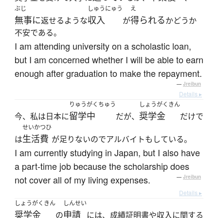
ぶじ
しゅうにゅう
え
無事に
収入
得られる
返せるような
が
かどうか
不安である。
I am attending university on a scholastic loan,
but I am concerned whether I will be able to earn
enough after graduation to make the repayment.
—
Jreibun
Details ▸
りゅうがくちゅう
しょうがくきん
留学中
奨学金
今、私は日本に
だが、
だけで
せいかつひ
生活費
は
が足りないのでアルバイトもしている。
I am currently studying in Japan, but I also have
a part-time job because the scholarship does
not cover all of my living expenses.
—
Jreibun
Details ▸
しょうがくきん
しんせい
奨学金
申請
の
には、成績証明書や収入に関する