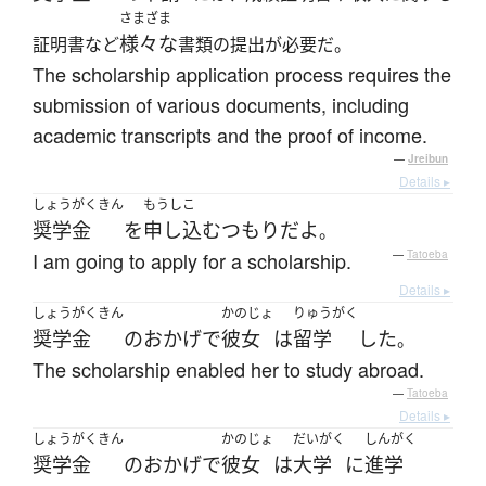
さまざま
様々な
証明書など
書類の提出が必要だ。
The scholarship application process requires the
submission of various documents, including
academic transcripts and the proof of income.
—
Jreibun
Details ▸
しょうがくきん
もうしこ
奨学金
を
申し込む
つもり
だ
よ
。
I am going to apply for a scholarship.
—
Tatoeba
Details ▸
しょうがくきん
かのじょ
りゅうがく
奨学金
の
おかげで
彼女
は
留学
した
。
The scholarship enabled her to study abroad.
—
Tatoeba
Details ▸
しょうがくきん
かのじょ
だいがく
しんがく
奨学金
の
おかげで
彼女
は
大学
に
進学