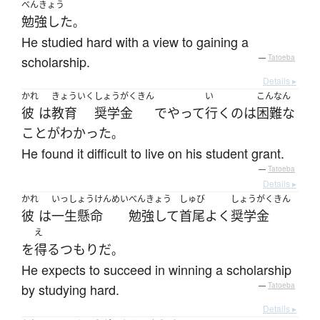
べんきょう
勉強した
。
He studied hard with a view to gaining a
scholarship.
—
Tatoeba
Details ▸
かれ
きょういく
しょうがくきん
い
こんなん
彼
は
教育
奨学金
で
やって
行く
の
は
困難な
こと
が
わかった
。
He found it difficult to live on his student grant.
—
Tatoeba
Details ▸
かれ
いっしょうけんめい
べんきょう
しゅび
しょうがくきん
彼
は
一生懸命
勉強して
首尾よく
奨学金
え
を
得る
つもり
だ
。
He expects to succeed in winning a scholarship
by studying hard.
—
Tatoeba
Details ▸