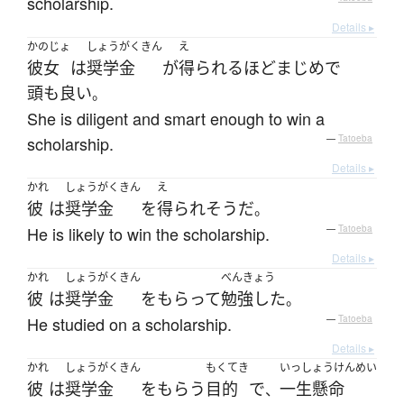
scholarship.
Details ▸
かのじょ
しょうがくきん
え
彼女
は
奨学金
が
得られる
ほど
まじめ
で
頭も良い
。
She is diligent and smart enough to win a
scholarship.
—
Tatoeba
Details ▸
かれ
しょうがくきん
え
彼
は
奨学金
を
得られ
そう
だ
。
He is likely to win the scholarship.
—
Tatoeba
Details ▸
かれ
しょうがくきん
べんきょう
彼
は
奨学金
を
もらって
勉強した
。
He studied on a scholarship.
—
Tatoeba
Details ▸
かれ
しょうがくきん
もくてき
いっしょうけんめい
彼
は
奨学金
を
もらう
目的
で
一生懸命
、