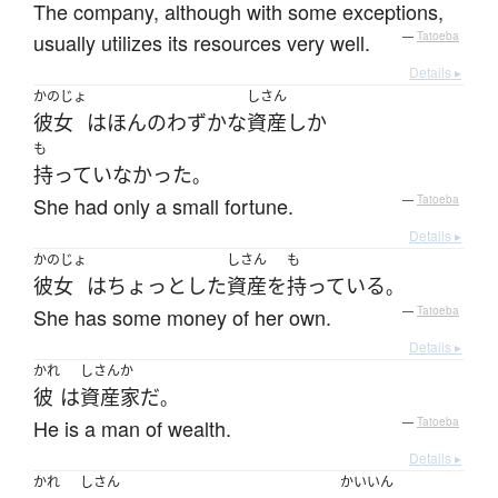
The company, although with some exceptions,
usually utilizes its resources very well.
—
Tatoeba
Details ▸
かのじょ
しさん
彼女
は
ほんのわずかな
資産
しか
も
持っていなかった
。
She had only a small fortune.
—
Tatoeba
Details ▸
かのじょ
しさん
も
彼女
は
ちょっとした
資産
を
持っている
。
She has some money of her own.
—
Tatoeba
Details ▸
かれ
しさんか
彼
は
資産家
だ
。
He is a man of wealth.
—
Tatoeba
Details ▸
かれ
しさん
かいいん