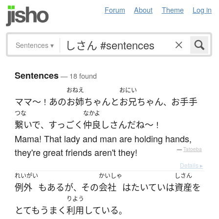
Forum
About
Theme
Log in
Sentences
▾
Sentences
— 18 found
おねえ
おにい
ママ～
あの
お姉ちゃん
と
お兄ちゃん
お手手
！
、
つな
なかよ
繋いで
すっごく
仲良し
さん
だ
ね～
、
！
Mama! That lady and man are holding hands,
they're great friends aren't they!
—
Tatoeba
Details ▸
れいがい
かいしゃ
しさん
例外
も
ある
が
その
会社
は
たいてい
は
資産
を
、
りよう
とても
うまく
利用
している
。