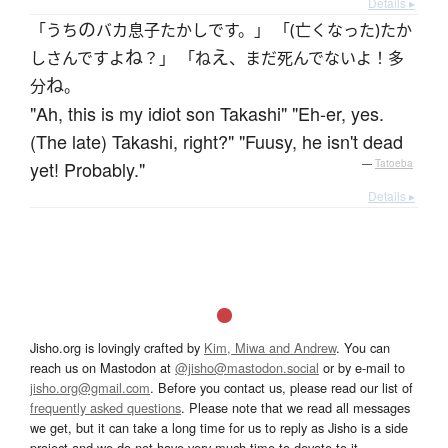
Details ▸
の
「うち
バカ息子たかしです。」 「(亡くなった)たか
ね
え
しさんですよ
？」 「ね
、まだ死んでないよ！多
ね
分
。
"Ah, this is my idiot son Takashi" "Eh-er, yes.
(The late) Takashi, right?" "Fuusy, he isn't dead
yet! Probably."
—
Tatoeba
Details ▸
Jisho.org is lovingly crafted by
Kim, Miwa and Andrew
. You can
reach us on Mastodon at
@jisho@mastodon.social
or by e-mail to
jisho.org@gmail.com
. Before you contact us, please read our list of
frequently asked questions
. Please note that we read all messages
we get, but it can take a long time for us to reply as Jisho is a side
project and we do not have very much time to devote to it.