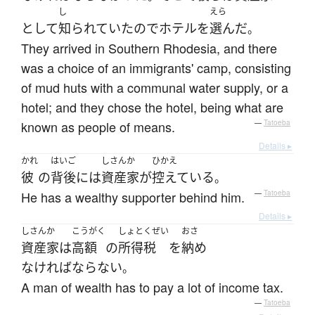
し
えら
として
知られていた
ので
ホテル
を
選んだ
。
They arrived in Southern Rhodesia, and there
was a choice of an immigrants' camp, consisting
of mud huts with a communal water supply, or a
hotel; and they chose the hotel, being what are
known as people of means.
—
Tatoeba
Details ▸
かれ
はいご
しさんか
ひかえ
彼
の
背後
には
資産家
が
控えている
。
He has a wealthy supporter behind him.
—
Tatoeba
Details ▸
しさんか
こうがく
しょとくぜい
おさ
資産家
は
高額
の
所得税
を
納め
なければならない
。
A man of wealth has to pay a lot of income tax.
—
Tatoeba