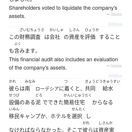
Shareholders voted to liquidate the company's
assets.
—
Tatoeba
Details ▸
ざいむ
ちょうさ
かいしゃ
しさん
ひょうか
この
財務
調査
は
会社
の
資産
を
評価
する
こと
ふく
も
含みます
。
This financial audit also includes an evaluation
of the company's assets.
—
Tatoeba
Details ▸
かれ
みなみ
つ
きょうどう
きゅうすい
彼ら
は
南
に
着く
と
共同
給水
ローデシア
、
せつび
どろ
かんいじゅうたく
設備
の
ある
泥
で
できた
簡易住宅
からなる
いみん
せんたく
移民
キャンプ
か
ホテル
を
選択
し
、
かれ
しさんか
なければならなかった
そこ
で
彼ら
は
資産家
。