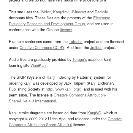
This site uses the
JMdict
,
Kanjidic2
,
JMnedict
and
Radkfile
dictionary files. These files are the property of the
Electronic
Dictionary Research and Development Group
, and are used in
conformance with the Group's
licence
.
Example sentences come from the
Tatoeba
project and are licensed
under
Creative Commons CC-BY
. And from the
Jreibun
project.
Audio files are graciously provided by
Tofugu’s
excellent kanji
learning site
WaniKani
.
The SKIP (System of Kanji Indexing by Patterns) system for
ordering kanji was developed by Jack Halpern (Kanji Dictionary
Publishing Society at
http://www.kanji.org/
), and is used with his
permission. The license is
Creative Commons Attribution-
ShareAlike 4.0 International
.
Kanji stroke diagrams are based on data from
KanjiVG
, which is
copyright © 2009-2012 Ulrich Apel and released under the
Creative
Commons Attribution-Share Alike 3.0
license.