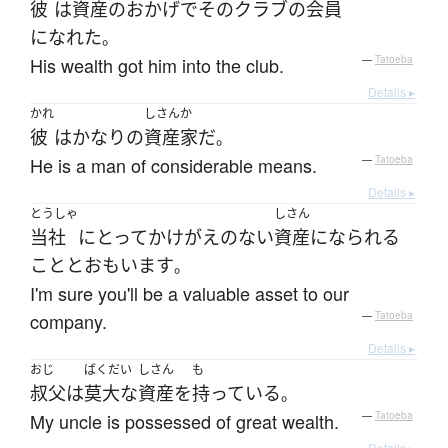
彼
は
資産
の
おかげで
その
クラブ
の
会員
になれた
。
His wealth got him into the club.
—
Tatoeba
Details ▸
かれ
しさんか
彼
は
かなり
の
資産家
だ
。
He is a man of considerable means.
—
Tatoeba
Details ▸
とうしゃ
しさん
当社
にとって
かけがえのない
資産
になられる
こと
と
おもいます
。
I'm sure you'll be a valuable asset to our
company.
—
Tatoeba
Details ▸
おじ
ばくだい
しさん
も
叔父
は
莫大な
資産
を
持っている
。
My uncle is possessed of great wealth.
—
Tatoeba
Details ▸