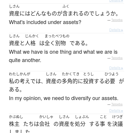
しさん
ふく
資産
には
どんな
もの
が
含まれる
の
でしょうか
。
What's included under assets?
—
Tatoeba
Details ▸
しさん
じんかく
まった
べつもの
資産
と
人格
は
全く
別物
である
。
What we have is one thing and what we are is
quite another.
—
Tatoeba
Details ▸
わたし
かんが
しさん
たかくてき
とうし
ひつよう
私の
考え
で
は
資産
の
多角的に
投資
する
必要
が
、
ある
。
In my opinion, we need to diversify our assets.
—
Tatoeba
Details ▸
かぶぬし
かいしゃ
しさん
しょぶん
こと
けつぎ
株主
たち
は
会社
の
資産
を
処分
する
事
を
決議
しました
。