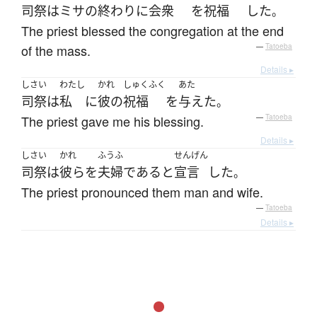
司祭
は
ミサ
の
終わり
に
会衆
を
祝福
した
。
The priest blessed the congregation at the end
of the mass.
—
Tatoeba
Details ▸
しさい
わたし
かれ
しゅくふく
あた
司祭
は
私
に
彼の
祝福
を
与えた
。
The priest gave me his blessing.
—
Tatoeba
Details ▸
しさい
かれ
ふうふ
せんげん
司祭
は
彼ら
を
夫婦
である
と
宣言
した
。
The priest pronounced them man and wife.
—
Tatoeba
Details ▸