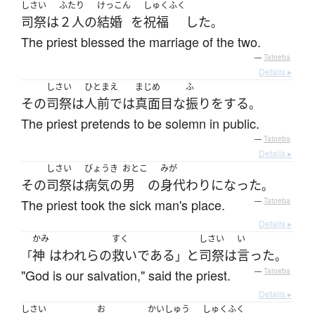
しさい
ふたり
けっこん
しゅくふく
司祭
は
２人
の
結婚
を
祝福
した
。
The priest blessed the marriage of the two.
—
Tatoeba
Details ▸
しさい
ひとまえ
まじめ
ふ
その
司祭
は
人前で
は
真面目な
振り
を
する
。
The priest pretends to be solemn in public.
—
Tatoeba
Details ▸
しさい
びょうき
おとこ
みが
その
司祭
は
病気の
男
の
身代わり
になった
。
The priest took the sick man's place.
—
Tatoeba
Details ▸
かみ
すく
しさい
い
神
は
われら
の
救い
である
と
司祭
は
言った
「
」
。
"God is our salvation," said the priest.
—
Tatoeba
Details ▸
しさい
お
かいしゅう
しゅくふく