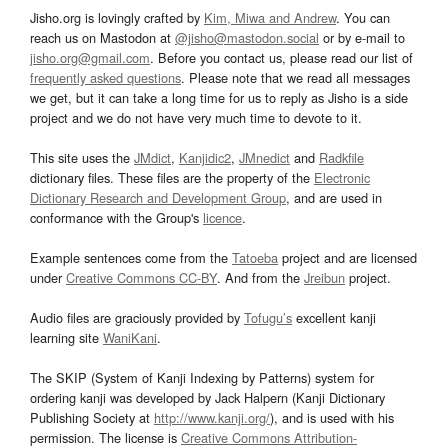
Jisho.org is lovingly crafted by
Kim, Miwa and Andrew
. You can
reach us on Mastodon at
@jisho@mastodon.social
or by e-mail to
jisho.org@gmail.com
. Before you contact us, please read our list of
frequently asked questions
. Please note that we read all messages
we get, but it can take a long time for us to reply as Jisho is a side
project and we do not have very much time to devote to it.
This site uses the
JMdict
,
Kanjidic2
,
JMnedict
and
Radkfile
dictionary files. These files are the property of the
Electronic
Dictionary Research and Development Group
, and are used in
conformance with the Group's
licence
.
Example sentences come from the
Tatoeba
project and are licensed
under
Creative Commons CC-BY
. And from the
Jreibun
project.
Audio files are graciously provided by
Tofugu’s
excellent kanji
learning site
WaniKani
.
The SKIP (System of Kanji Indexing by Patterns) system for
ordering kanji was developed by Jack Halpern (Kanji Dictionary
Publishing Society at
http://www.kanji.org/
), and is used with his
permission. The license is
Creative Commons Attribution-