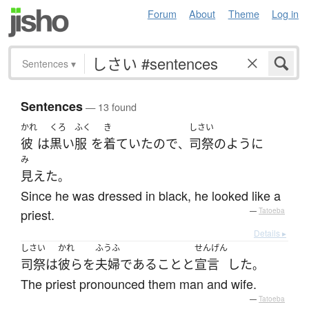
Forum
About
Theme
Log in
Sentences
▾
Sentences
— 13 found
かれ
くろ
ふく
き
しさい
彼
は
黒い
服
を
着ていた
ので
司祭
のように
、
み
見えた
。
Since he was dressed in black, he looked like a
priest.
—
Tatoeba
Details ▸
しさい
かれ
ふうふ
せんげん
司祭
は
彼ら
を
夫婦
である
こと
と
宣言
した
。
The priest pronounced them man and wife.
—
Tatoeba