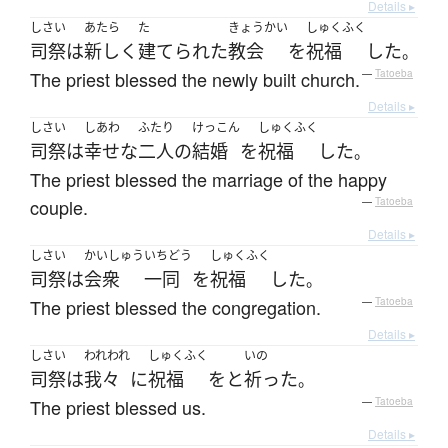
Details ▸
しさい
あたら
た
きょうかい
しゅくふく
司祭
は
新しく
建てられた
教会
を
祝福
した
。
The priest blessed the newly built church.
—
Tatoeba
Details ▸
しさい
しあわ
ふたり
けっこん
しゅくふく
司祭
は
幸せな
二人
の
結婚
を
祝福
した
。
The priest blessed the marriage of the happy
couple.
—
Tatoeba
Details ▸
しさい
かいしゅう
いちどう
しゅくふく
司祭
は
会衆
一同
を
祝福
した
。
The priest blessed the congregation.
—
Tatoeba
Details ▸
しさい
われわれ
しゅくふく
いの
司祭
は
我々
に
祝福
を
と
祈った
。
The priest blessed us.
—
Tatoeba
Details ▸