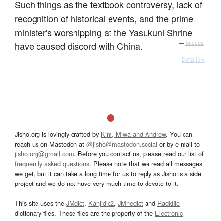
Such things as the textbook controversy, lack of
recognition of historical events, and the prime
minister's worshipping at the Yasukuni Shrine
have caused discord with China.
—
Tatoeba
Details ▸
Jisho.org is lovingly crafted by
Kim, Miwa and Andrew
. You can
reach us on Mastodon at
@jisho@mastodon.social
or by e-mail to
jisho.org@gmail.com
. Before you contact us, please read our list of
frequently asked questions
. Please note that we read all messages
we get, but it can take a long time for us to reply as Jisho is a side
project and we do not have very much time to devote to it.
This site uses the
JMdict
,
Kanjidic2
,
JMnedict
and
Radkfile
dictionary files. These files are the property of the
Electronic