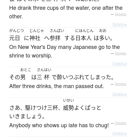
He drank three cups of the water, one after the
other.
—
Tatoeba
Details ▸
がんじつ
じんじゃ
さんぱい
にほんじん
おお
元日
に
神社
へ
参拝
する
日本人
は
多い
。
On New Year's Day many Japanese go to the
shrine to worship.
—
Tatoeba
Details ▸
おとこ
さん
はい
その
男
は
三
杯
で
酔いつぶれて
しまった
。
After three drinks, the man passed out.
—
Tatoeba
Details ▸
いせい
さあ
駆けつけ三杯
威勢よく
ぱっと
、
、
いきましょう
。
Anybody who shows up late has to chug!
—
Tatoeba
Details ▸