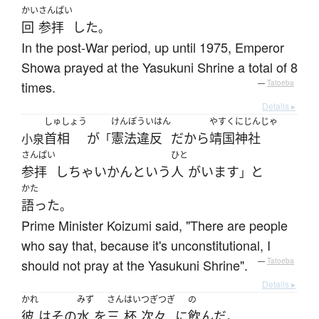
かい
さんぱい
回
参拝
した
。
In the post-War period, up until 1975, Emperor
Showa prayed at the Yasukuni Shrine a total of 8
times.
—
Tatoeba
Details ▸
しゅしょう
けんぽういはん
やすくにじんじゃ
首相
が
憲法違反
だ
から
靖国神社
小泉
「
さんぱい
ひと
参拝
し
ちゃいかん
と
いう
人
が
います
と
」
かた
語った
。
Prime Minister Koizumi said, "There are people
who say that, because it's unconstitutional, I
should not pray at the Yasukuni Shrine".
—
Tatoeba
Details ▸
かれ
みず
さん
はい
つぎつぎ
の
彼
は
その
水
を
三
杯
次々
に
飲んだ
。