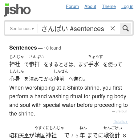
Forum
About
Theme
Log in
Sentences
▾
Sentences
— 10 found
じんじゃ
さんぱい
ちょうず
神社
参拝
手水
で
をするときは、まず
を使って
しんしん
しんぜん
心身
神前
を清めてから
へ進む。
When worshipping at a Shinto shrine, you first
perform a hand washing ritual for purifying body
and soul with special water before proceeding to
the shrine.
—
Jreibun
Details ▸
やすくにじんじゃ
ねん
せんご
けい
が
靖国神社
で
年
までに
戦後
計
昭和天皇
７５
８