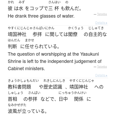
かれ
みず
さん
はい
の
彼
は
水
を
コップ
で
三
杯
も
飲んだ
。
He drank three glasses of water.
—
Tatoeba
Details ▸
やすくにじんじゃ
さんぱい
にかん
かくりょう
じしゅてき
靖国神社
参拝
に関して
は
閣僚
の
自主的な
はんだん
まかせ
判断
に
任せられている
。
The question of worshipping at the Yasukuni
Shrine is left to the independent judgement of
Cabinet ministers.
—
Tatoeba
Details ▸
きょうかしょもんだい
れきしにんしき
やすくにじんじゃ
教科書問題
や
歴史認識
靖国神社
へ
の
、
しゅしょう
さんぱい
にっちゅう
かんけい
首相
の
参拝
など
で
日中
関係
に
、
なみかぜがた
波風が立っている
。