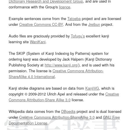
Dictionary Research and Development Group
, and are used in
conformance with the Group's
licence
.
Example sentences come from the
Tatoeba
project and are licensed
under
Creative Commons CC-BY
. And from the
Jreibun
project.
Audio files are graciously provided by
Tofugu’s
excellent kanji
learning site
WaniKani
.
The SKIP (System of Kanji Indexing by Patterns) system for
ordering kanji was developed by Jack Halpern (Kanji Dictionary
Publishing Society at
http://www.kanji.org/
), and is used with his
permission. The license is
Creative Commons Attribution-
ShareAlike 4.0 International
.
Kanji stroke diagrams are based on data from
KanjiVG
, which is
copyright © 2009-2012 Ulrich Apel and released under the
Creative
Commons Attribution-Share Alike 3.0
license.
Wikipedia data comes from the
DBpedia
project and is dual licensed
under
Creative Commons Attribution-ShareAlike 3.0
and
GNU Free
Documentation License
.