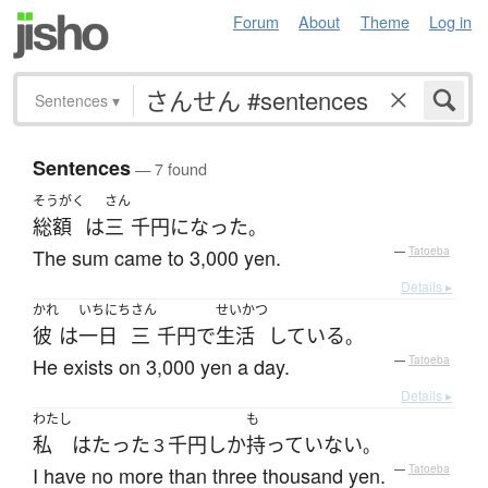
Forum
About
Theme
Log in
Sentences
▾
Sentences
— 7 found
そうがく
さん
総額
は
三
千円
になった
。
The sum came to 3,000 yen.
—
Tatoeba
Details ▸
かれ
いちにち
さん
せいかつ
彼
は
一日
三
千円
で
生活
している
。
He exists on 3,000 yen a day.
—
Tatoeba
Details ▸
わたし
も
私
は
たった
千円
しか
持っていない
３
。
I have no more than three thousand yen.
—
Tatoeba