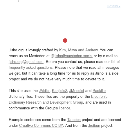
Details ▸
Jisho.org is lovingly crafted by
Kim, Miwa and Andrew
. You can
reach us on Mastodon at
@jisho@mastodon.social
or by e-mail to
jisho.org@gmail.com
. Before you contact us, please read our list of
frequently asked questions
. Please note that we read all messages
we get, but it can take a long time for us to reply as Jisho is a side
project and we do not have very much time to devote to it.
This site uses the
JMdict
,
Kanjidic2
,
JMnedict
and
Radkfile
dictionary files. These files are the property of the
Electronic
Dictionary Research and Development Group
, and are used in
conformance with the Group's
licence
.
Example sentences come from the
Tatoeba
project and are licensed
under
Creative Commons CC-BY
. And from the
Jreibun
project.