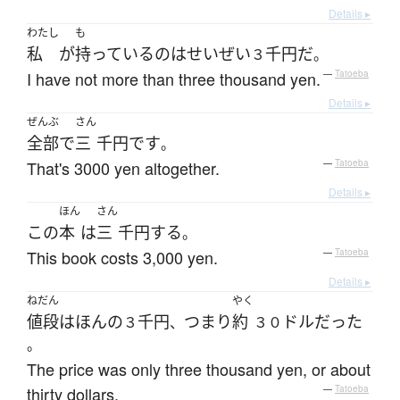
Details ▸
わたし
も
私
が
持っている
の
は
せいぜい
千円
だ
３
。
I have not more than three thousand yen.
—
Tatoeba
Details ▸
ぜんぶ
さん
全部
で
三
千円
です
。
That's 3000 yen altogether.
—
Tatoeba
Details ▸
ほん
さん
この
本
は
三
千円
する
。
This book costs 3,000 yen.
—
Tatoeba
Details ▸
ねだん
やく
値段
は
ほんの
千円
つまり
約
ドル
だった
３
、
３０
。
The price was only three thousand yen, or about
thirty dollars.
—
Tatoeba