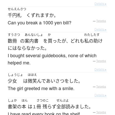
Details ▸
せんえんさつ
千円札
くずれます
か
。
Can you break a 1000 yen bill?
—
Tatoeba
Details ▸
すうさつ
あんないしょ
か
わたし
たす
数冊
の
案内書
を
買った
が
どれも
私の
助け
、
には
ならなかった
。
I bought several guidebooks, none of which
helped me.
—
Tatoeba
Details ▸
しょうじょ
ほほえ
少女
は
微笑んで
あいさつ
を
した
。
The girl greeted me with a smile.
—
Tatoeba
Details ▸
しょか
ほん
さつ
のこ
ぜんぶ
よ
書架
の
本
は
冊
残らず
全部
読みました
１
。
I have read every book on the shelf.
—
Tatoeba