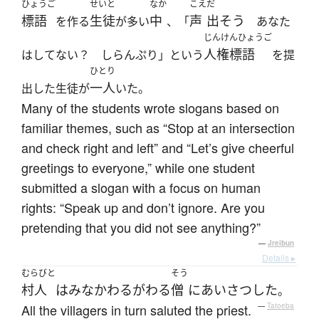
ひょうご
せいと
なか
こえ
だ
標語
生徒
中
声
出そう
を作る
が多い
、「
あなた
じんけんひょうご
人権標語
はしてない？ しらんぷり」という
を提
ひとり
一人
出した生徒が
いた。
Many of the students wrote slogans based on
familiar themes, such as “Stop at an intersection
and check right and left” and “Let’s give cheerful
greetings to everyone,” while one student
submitted a slogan with a focus on human
rights: “Speak up and don’t ignore. Are you
pretending that you did not see anything?”
—
Jreibun
Details ▸
むらびと
そう
村人
は
みな
かわるがわる
僧
に
あいさつ
した
。
All the villagers in turn saluted the priest.
—
Tatoeba