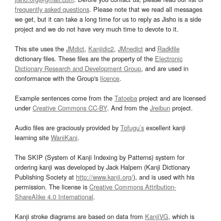
frequently asked questions
. Please note that we read all messages
we get, but it can take a long time for us to reply as Jisho is a side
project and we do not have very much time to devote to it.
This site uses the
JMdict
,
Kanjidic2
,
JMnedict
and
Radkfile
dictionary files. These files are the property of the
Electronic
Dictionary Research and Development Group
, and are used in
conformance with the Group's
licence
.
Example sentences come from the
Tatoeba
project and are licensed
under
Creative Commons CC-BY
. And from the
Jreibun
project.
Audio files are graciously provided by
Tofugu’s
excellent kanji
learning site
WaniKani
.
The SKIP (System of Kanji Indexing by Patterns) system for
ordering kanji was developed by Jack Halpern (Kanji Dictionary
Publishing Society at
http://www.kanji.org/
), and is used with his
permission. The license is
Creative Commons Attribution-
ShareAlike 4.0 International
.
Kanji stroke diagrams are based on data from
KanjiVG
, which is