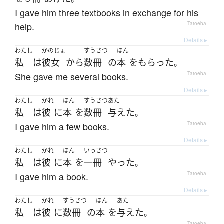
I gave him three textbooks in exchange for his
help.
—
Tatoeba
Details ▸
わたし
かのじょ
すうさつ
ほん
私
は
彼女
から
数冊
の
本
を
もらった
。
She gave me several books.
—
Tatoeba
Details ▸
わたし
かれ
ほん
すうさつ
あた
私
は
彼
に
本
を
数冊
与えた
。
I gave him a few books.
—
Tatoeba
Details ▸
わたし
かれ
ほん
いっさつ
私
は
彼
に
本
を
一冊
やった
。
I gave him a book.
—
Tatoeba
Details ▸
わたし
かれ
すうさつ
ほん
あた
私
は
彼
に
数冊
の
本
を
与えた
。
—
Tatoeba