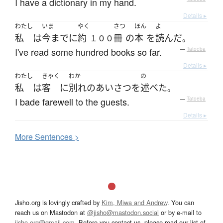
I have a dictionary in my hand.
Details ▸
わたし
いま
やく
さつ
ほん
よ
私
は
今まで
に
約
冊
の
本
を
読んだ
１００
。
I've read some hundred books so far.
—
Tatoeba
Details ▸
わたし
きゃく
わか
の
私
は
客
に
別れ
の
あいさつ
を
述べた
。
I bade farewell to the guests.
—
Tatoeba
Details ▸
More
S
entences >
Jisho.org is lovingly crafted by
Kim, Miwa and Andrew
. You can
reach us on Mastodon at
@jisho@mastodon.social
or by e-mail to
jisho.org@gmail.com
. Before you contact us, please read our list of