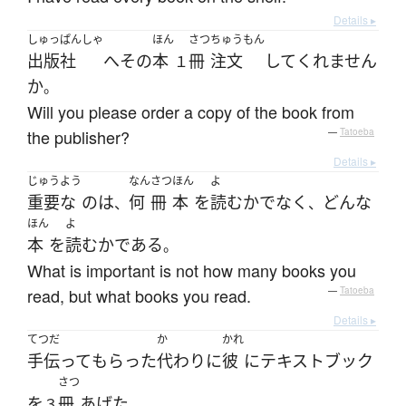
Details ▸
しゅっぱんしゃ
ほん
さつ
ちゅうもん
出版社
へ
その
本
冊
注文
して
くれません
１
か
。
Will you please order a copy of the book from
the publisher?
—
Tatoeba
Details ▸
じゅうよう
なん
さつ
ほん
よ
重要な
の
は
何
冊
本
を
読む
か
でなく
どんな
、
、
ほん
よ
本
を
読む
か
である
。
What is important is not how many books you
read, but what books you read.
—
Tatoeba
Details ▸
てつだ
か
かれ
手伝って
もらった
代わり
に
彼
に
テキストブック
さつ
を
冊
あげた
３
。