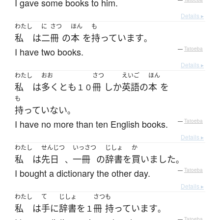
I gave some books to him.
Details ▸
わたし
に
さつ
ほん
も
私
は
二
冊
の
本
を
持っています
。
I have two books.
—
Tatoeba
Details ▸
わたし
おお
さつ
えいご
ほん
私
は
多くとも
冊
しか
英語
の
本
を
１０
も
持っていない
。
I have no more than ten English books.
—
Tatoeba
Details ▸
わたし
せんじつ
いっさつ
じしょ
か
私
は
先日
一冊
の
辞書
を
買いました
、
。
I bought a dictionary the other day.
—
Tatoeba
Details ▸
わたし
て
じしょ
さつ
も
私
は
手
に
辞書
を
冊
持っています
１
。
—
Tatoeba