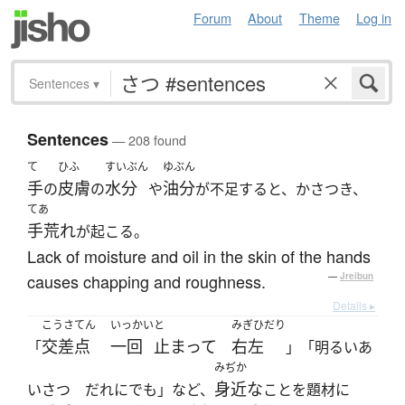
Forum
About
Theme
Log in
Sentences
▾
Sentences
— 208 found
て
ひふ
すいぶん
ゆぶん
手
皮膚
水分
油分
の
の
や
が不足すると、かさつき、
てあ
手荒れ
が起こる。
Lack of moisture and oil in the skin of the hands
causes chapping and roughness.
—
Jreibun
Details ▸
こうさてん
いっかい
と
みぎひだり
交差点
一回
止まって
右左
「
」「明るいあ
みぢか
身近な
いさつ だれにでも」など、
ことを題材に