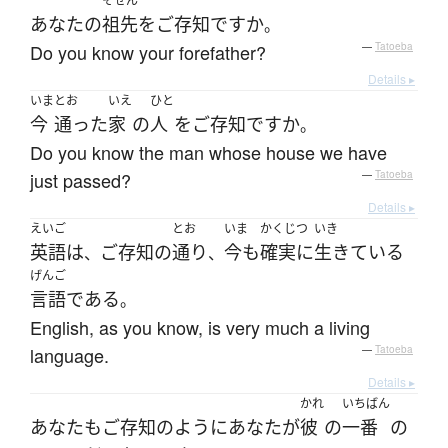
そせん
あなた
の
祖先
を
ご存知
ですか
。
Do you know your forefather?
—
Tatoeba
Details ▸
いま
とお
いえ
ひと
今
通った
家
の
人
を
ご存知
ですか
。
Do you know the man whose house we have
just passed?
—
Tatoeba
Details ▸
えいご
とお
いま
かくじつ
いき
英語
は
ご存知
の
通り
今も
確実に
生きている
、
、
げんご
言語
である
。
English, as you know, is very much a living
language.
—
Tatoeba
Details ▸
かれ
いちばん
あなた
も
ご存知
のように
あなた
が
彼
の
一番
の