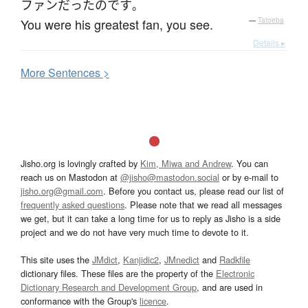
ファン
だった
のです
。
You were his greatest fan, you see.
—
Tatoeba
Details ▸
More
S
entences >
Jisho.org is lovingly crafted by
Kim, Miwa and Andrew
. You can
reach us on Mastodon at
@jisho@mastodon.social
or by e-mail to
jisho.org@gmail.com
. Before you contact us, please read our list of
frequently asked questions
. Please note that we read all messages
we get, but it can take a long time for us to reply as Jisho is a side
project and we do not have very much time to devote to it.
This site uses the
JMdict
,
Kanjidic2
,
JMnedict
and
Radkfile
dictionary files. These files are the property of the
Electronic
Dictionary Research and Development Group
, and are used in
conformance with the Group's
licence
.