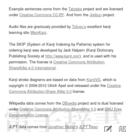
Example sentences come from the
Tatoeba
project and are licensed
under
Creative Commons CC-BY
. And from the
Jreibun
project.
Audio files are graciously provided by
Tofugu’s
excellent kanji
learning site
WaniKani
.
The SKIP (System of Kanji Indexing by Patterns) system for
ordering kanji was developed by Jack Halpern (Kanji Dictionary
Publishing Society at
http://www.kanji.org/
), and is used with his
permission. The license is
Creative Commons Attribution-
ShareAlike 4.0 International
.
Kanji stroke diagrams are based on data from
KanjiVG
, which is
copyright © 2009-2012 Ulrich Apel and released under the
Creative
Commons Attribution-Share Alike 3.0
license.
Wikipedia data comes from the
DBpedia
project and is dual licensed
under
Creative Commons Attribution-ShareAlike 3.0
and
GNU Free
Documentation License
.
JLPT data comes from
Jonathan Waller‘s
JLPT Resources
page.