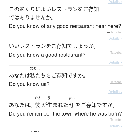
Details ▸
このあたり
に
よい
レストラン
を
ご存知
ではありません
か
。
Do you know of any good restaurant near here?
—
Tatoeba
Details ▸
いい
レストラン
を
ご存知
でしょうか
。
Do you know a good restaurant?
—
Tatoeba
Details ▸
わたし
あなた
は
私たち
を
ご存知
ですか
。
Do you know us?
—
Tatoeba
Details ▸
かれ
う
まち
あなた
は
彼
が
生まれた
町
を
ご存知
ですか
、
。
Do you remember the town where he was born?
—
Tatoeba
Details ▸