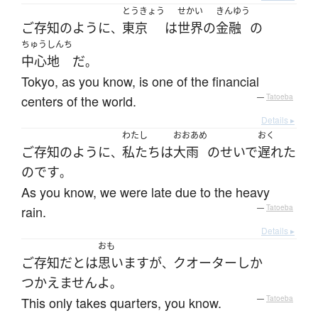
とうきょう
せかい
きんゆう
ご存知
のように
東京
は
世界
の
金融
の
、
ちゅうしんち
中心地
だ
。
Tokyo, as you know, is one of the financial
centers of the world.
—
Tatoeba
Details ▸
わたし
おおあめ
おく
ご存知
のように
私たち
は
大雨
のせいで
遅れた
、
のです
。
As you know, we were late due to the heavy
rain.
—
Tatoeba
Details ▸
おも
ご存知
だ
と
は
思います
が
クオーター
しか
、
つかえません
よ
。
This only takes quarters, you know.
—
Tatoeba