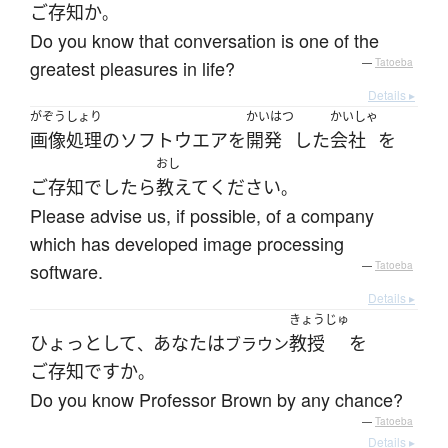
ご存知
か
。
Do you know that conversation is one of the
greatest pleasures in life?
—
Tatoeba
Details ▸
がぞうしょり
かいはつ
かいしゃ
画像処理
の
ソフトウエア
を
開発
した
会社
を
おし
ご存知
で
したら
教えて
ください
。
Please advise us, if possible, of a company
which has developed image processing
software.
—
Tatoeba
Details ▸
きょうじゅ
ひょっとして
あなた
は
教授
を
、
ブラウン
ご存知
ですか
。
Do you know Professor Brown by any chance?
—
Tatoeba
Details ▸