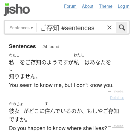
Forum
About
Theme
Log in
Sentences
▾
Sentences
— 24 found
わたし
わたし
私
を
ご存知
の
よう
です
が
私
は
あなた
を
し
知りません
。
You seem to know me, but I don't know you.
—
Tatoeba
Details ▸
かのじょ
す
彼女
が
どこ
に
住んでいる
の
か
もしや
ご存知
、
ですか
。
Do you happen to know where she lives?
—
Tatoeba