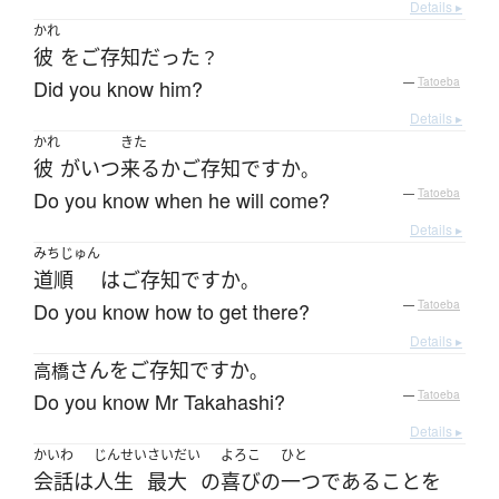
Details ▸
かれ
彼
を
ご存知
だった
？
Did you know him?
—
Tatoeba
Details ▸
かれ
きた
彼
が
いつ
来る
か
ご存知
ですか
。
Do you know when he will come?
—
Tatoeba
Details ▸
みちじゅん
道順
は
ご存知
ですか
。
Do you know how to get there?
—
Tatoeba
Details ▸
さん
を
ご存知
ですか
高橋
。
Do you know Mr Takahashi?
—
Tatoeba
Details ▸
かいわ
じんせい
さいだい
よろこ
ひと
会話
は
人生
最大
の
喜び
の
一つ
である
こと
を