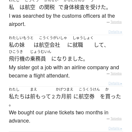
わたし
こうくう
かんぜい
からだ
けんさ
う
私
は
航空
の
関税
で
身体
検査
を
受けた
。
I was searched by the customs officers at the
airport.
—
Tatoeba
Details ▸
わたし
いもうと
こうくうがいしゃ
しゅうしょく
私の
妹
は
航空会社
に
就職
して
、
ひこうき
じょうむいん
飛行機
の
乗務員
になりました
。
My sister got a job with an airline company and
became a flight attendant.
—
Tatoeba
Details ▸
わたし
まえ
かげつ
まえ
こうくうけん
か
私たち
は
前もって
カ月
前
に
航空券
を
買った
２
。
We bought our plane tickets two months in
advance.
—
Tatoeba
Details ▸