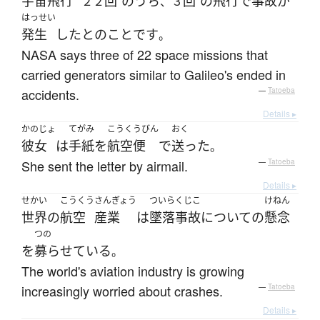
宇宙飛行
回
の
うち
回
の
飛行
で
事故
が
２２
、３
はっせい
発生
した
とのこと
です
。
NASA says three of 22 space missions that
carried generators similar to Galileo's ended in
accidents.
—
Tatoeba
Details ▸
かのじょ
てがみ
こうくうびん
おく
彼女
は
手紙
を
航空便
で
送った
。
She sent the letter by airmail.
—
Tatoeba
Details ▸
せかい
こうくう
さんぎょう
ついらくじこ
けねん
世界
の
航空
産業
は
墜落事故
について
の
懸念
つの
を
募らせている
。
The world's aviation industry is growing
increasingly worried about crashes.
—
Tatoeba
Details ▸