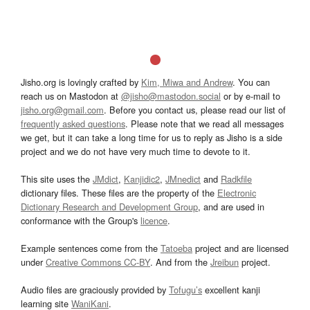
Jisho.org is lovingly crafted by
Kim, Miwa and Andrew
. You can
reach us on Mastodon at
@jisho@mastodon.social
or by e-mail to
jisho.org@gmail.com
. Before you contact us, please read our list of
frequently asked questions
. Please note that we read all messages
we get, but it can take a long time for us to reply as Jisho is a side
project and we do not have very much time to devote to it.
This site uses the
JMdict
,
Kanjidic2
,
JMnedict
and
Radkfile
dictionary files. These files are the property of the
Electronic
Dictionary Research and Development Group
, and are used in
conformance with the Group's
licence
.
Example sentences come from the
Tatoeba
project and are licensed
under
Creative Commons CC-BY
. And from the
Jreibun
project.
Audio files are graciously provided by
Tofugu’s
excellent kanji
learning site
WaniKani
.