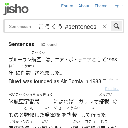
Forum
About
Theme
Log in
Sentences
▾
Sentences
— 50 found
こうくう
航空
は
として
ブルーワン
、エア・ボトゥニア
1988
ねん
そうせつ
年
に
創設
されました
。
Blue1 was founded as Air Botnia in 1988.
—
Tatoeba
Details ▸
べいこうくううちゅうきょく
とうさい
米航空宇宙局
によれば
ガリレオ
搭載
の
、
るいじ
はつでんき
とうさい
い
もの
と
類似
した
発電機
を
搭載
して
行った
うちゅうひこう
かい
かい
ひこう
じこ