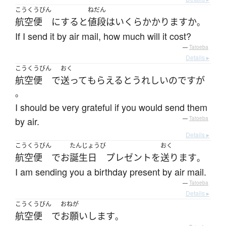
こうくうびん
ねだん
航空便
に
する
と
値段
は
いくら
かかります
か
。
If I send it by air mail, how much will it cost?
—
Tatoeba
Details ▸
こうくうびん
おく
航空便
で
送って
もらえる
と
うれしい
のです
が
。
I should be very grateful if you would send them
by air.
—
Tatoeba
Details ▸
こうくうびん
たんじょうび
おく
航空便
で
お
誕生日
プレゼント
を
送ります
。
I am sending you a birthday present by air mail.
—
Tatoeba
Details ▸
こうくうびん
おねが
航空便
で
お願いします
。