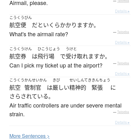
Airmail, please.
—
Tatoeba
Details ▸
こうくうびん
航空便
だ
と
いくら
かかります
か
。
What's the airmail rate?
—
Tatoeba
Details ▸
こうくうけん
ひこうじょう
うけと
航空券
は
飛行場
で
受け取れます
か
。
Can I pick my ticket up at the airport?
—
Tatoeba
Details ▸
こうくう
かんせいかん
きび
せいしんてき
きんちょう
航空
管制官
は
厳しい
精神的
緊張
に
さらされている
。
Air traffic controllers are under severe mental
strain.
—
Tatoeba
Details ▸
More
S
entences >