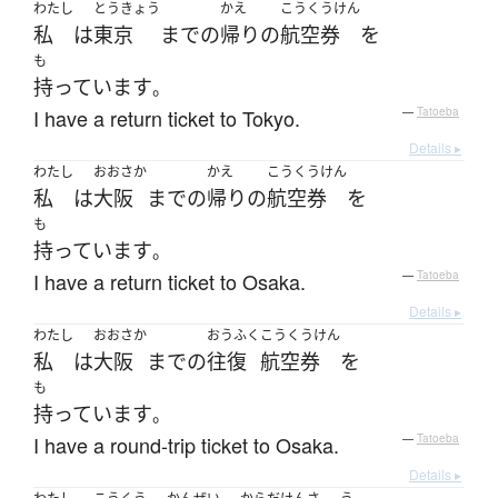
わたし
とうきょう
かえ
こうくうけん
私
は
東京
まで
の
帰り
の
航空券
を
も
持っています
。
I have a return ticket to Tokyo.
—
Tatoeba
Details ▸
わたし
おおさか
かえ
こうくうけん
私
は
大阪
まで
の
帰り
の
航空券
を
も
持っています
。
I have a return ticket to Osaka.
—
Tatoeba
Details ▸
わたし
おおさか
おうふく
こうくうけん
私
は
大阪
まで
の
往復
航空券
を
も
持っています
。
I have a round-trip ticket to Osaka.
—
Tatoeba
Details ▸