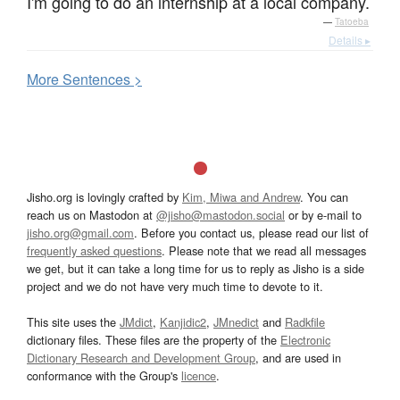
I'm going to do an internship at a local company.
—
Tatoeba
Details ▸
More
S
entences >
Jisho.org is lovingly crafted by
Kim, Miwa and Andrew
. You can
reach us on Mastodon at
@jisho@mastodon.social
or by e-mail to
jisho.org@gmail.com
. Before you contact us, please read our list of
frequently asked questions
. Please note that we read all messages
we get, but it can take a long time for us to reply as Jisho is a side
project and we do not have very much time to devote to it.
This site uses the
JMdict
,
Kanjidic2
,
JMnedict
and
Radkfile
dictionary files. These files are the property of the
Electronic
Dictionary Research and Development Group
, and are used in
conformance with the Group's
licence
.