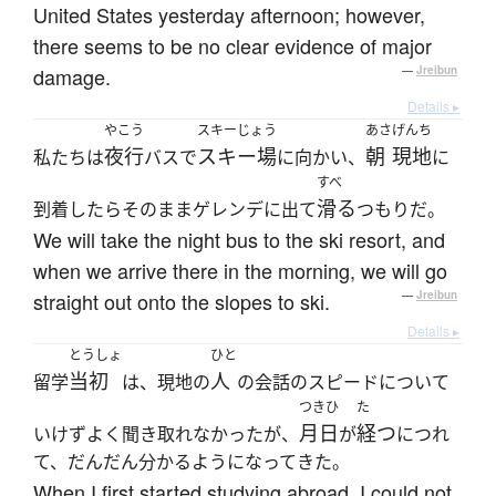
United States yesterday afternoon; however,
there seems to be no clear evidence of major
damage.
—
Jreibun
Details ▸
やこう
スキーじょう
あさ
げんち
夜行
スキー場
朝
現地
私たちは
バスで
に向かい、
に
すべ
滑る
到着したらそのままゲレンデに出て
つもりだ。
We will take the night bus to the ski resort, and
when we arrive there in the morning, we will go
straight out onto the slopes to ski.
—
Jreibun
Details ▸
とうしょ
ひと
当初
人
留学
は、現地の
の会話のスピードについて
つきひ
た
月日
経つ
いけずよく聞き取れなかったが、
が
につれ
て、だんだん分かるようになってきた。
When I first started studying abroad, I could not