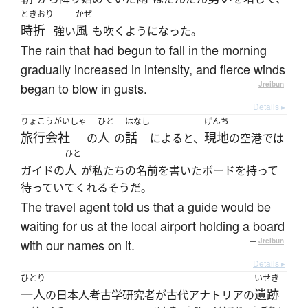
ときおり
かぜ
時折
風
強い
も吹くようになった。
The rain that had begun to fall in the morning
gradually increased in intensity, and fierce winds
began to blow in gusts.
—
Jreibun
Details ▸
りょこうがいしゃ
ひと
はなし
げんち
旅行会社
人
話
現地
の
の
によると、
の空港では
ひと
人
ガイドの
が私たちの名前を書いたボードを持って
待っていてくれるそうだ。
The travel agent told us that a guide would be
waiting for us at the local airport holding a board
with our names on it.
—
Jreibun
Details ▸
ひとり
いせき
一人
遺跡
の日本人考古学研究者が古代アナトリアの