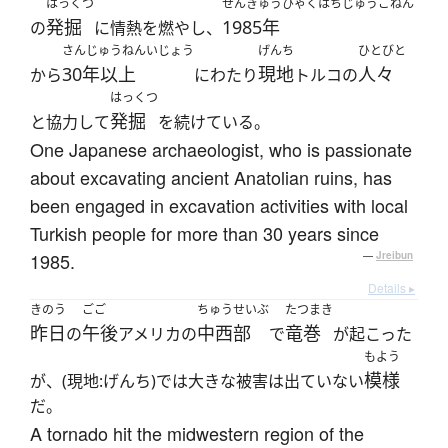
はっくつ
せんきゅうひゃくはちじゅうごねん
発掘
1985年
の
に情熱を燃やし、
さんじゅうねんいじょう
げんち
ひとびと
30年以上
現地
人々
から
にわたり
トルコの
はっくつ
発掘
と協力して
を続けている。
One Japanese archaeologist, who is passionate
about excavating ancient Anatolian ruins, has
been engaged in excavation activities with local
Turkish people for more than 30 years since
1985.
—
Jreibun
Details ▸
きのう
ごご
ちゅうせいぶ
たつまき
昨日
午後
中西部
竜巻
の
アメリカの
で
が起こった
もよう
模様
が、(現地:げんち)では大きな被害は出ていない
だ。
A tornado hit the midwestern region of the