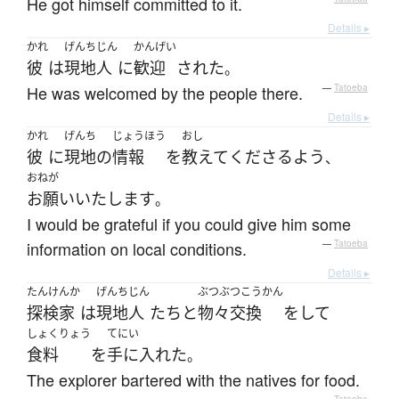
He got himself committed to it.
Details ▸
かれ
げんちじん
かんげい
彼
は
現地人
に
歓迎
された
。
He was welcomed by the people there.
—
Tatoeba
Details ▸
かれ
げんち
じょうほう
おし
彼
に
現地
の
情報
を
教えて
くださる
よう
、
おねが
お願いいたします
。
I would be grateful if you could give him some
information on local conditions.
—
Tatoeba
Details ▸
たんけんか
げんちじん
ぶつぶつこうかん
探検家
は
現地人
たち
と
物々交換
を
して
しょくりょう
てにい
食料
を
手に入れた
。
The explorer bartered with the natives for food.