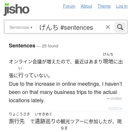
Forum
About
Theme
Log in
Sentences
▾
Sentences
— 25 found
げんち
現地
オンライン会議が増えたので、最近はあまり
に出
い
行って
張に
いない。
Due to the increase in online meetings, I haven’t
been on that many business trips to the actual
locations lately.
—
Jreibun
Details ▸
りょこうさき
いせきめぐ
旅行先
遺跡巡り
で
の観光ツアーに参加したが、現
なま