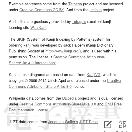
Example sentences come from the
Tatoeba
project and are licensed
under
Creative Commons CC-BY
. And from the
Jreibun
project.
Audio files are graciously provided by
Tofugu’s
excellent kanji
learning site
WaniKani
.
The SKIP (System of Kanji Indexing by Patterns) system for
ordering kanji was developed by Jack Halpern (Kanji Dictionary
Publishing Society at
http://www.kanji.org/
), and is used with his
permission. The license is
Creative Commons Attribution-
ShareAlike 4.0 International
.
Kanji stroke diagrams are based on data from
KanjiVG
, which is
copyright © 2009-2012 Ulrich Apel and released under the
Creative
Commons Attribution-Share Alike 3.0
license.
Wikipedia data comes from the
DBpedia
project and is dual licensed
under
Creative Commons Attribution-ShareAlike 3.0
and
GNU Free
Documentation License
.
JLPT data comes from
Jonathan Waller‘s
JLPT Resources
page.