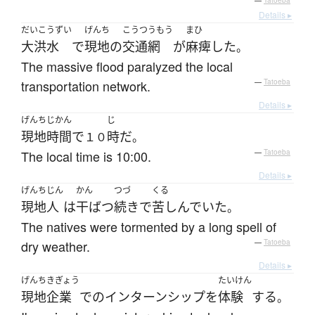
—
Tatoeba
Details ▸
だいこうずい
げんち
こうつうもう
まひ
大洪水
で
現地
の
交通網
が
麻痺
した
。
The massive flood paralyzed the local
transportation network.
—
Tatoeba
Details ▸
げんち
じかん
じ
現地
時間
で
時
だ
１０
。
The local time is 10:00.
—
Tatoeba
Details ▸
げんちじん
かん
つづ
くる
現地人
は
干ばつ
続き
で
苦しんでいた
。
The natives were tormented by a long spell of
dry weather.
—
Tatoeba
Details ▸
げんち
きぎょう
たいけん
現地
企業
で
の
インターンシップ
を
体験
する
。