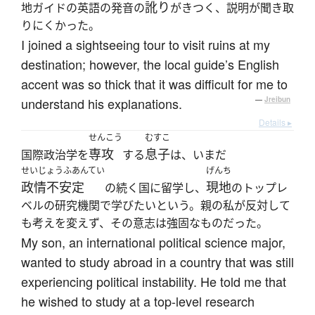
訛り
地ガイドの英語の発音の
がきつく、説明が聞き取
りにくかった。
I joined a sightseeing tour to visit ruins at my
destination; however, the local guide’s English
accent was so thick that it was difficult for me to
understand his explanations.
—
Jreibun
Details ▸
せんこう
むすこ
専攻
息子
国際政治学を
する
は、いまだ
せいじょうふあんてい
げんち
政情不安定
現地
の続く国に留学し、
のトップレ
ベルの研究機関で学びたいという。親の私が反対して
も考えを変えず、その意志は強固なものだった。
My son, an international political science major,
wanted to study abroad in a country that was still
experiencing political instability. He told me that
he wished to study at a top-level research