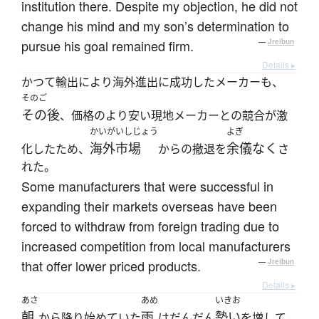
institution there. Despite my objection, he did not
change his mind and my son’s determination to
pursue his goal remained firm.
—
Jreibun
Details ▸
かつて輸出により海外進出に成功したメーカーも、
そのご
その後
、価格のより安い現地メーカーとの競合が激
かいがいしじょう
よぎ
海外市場
余儀なく
化したため、
からの撤退を
さ
れた。
Some manufacturers that were successful in
expanding their markets overseas have been
forced to withdraw from foreign trading due to
increased competition from local manufacturers
that offer lower priced products.
—
Jreibun
Details ▸
あさ
あめ
いきお
朝
雨
勢い
から降り始めていた
はだんだん
を増して、