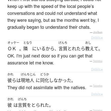
keep up with the speed of the local people’s
conversations and could not understand what
they were saying, but as the months went by, I
gradually began to understand their chats.
—
Jreibun
Details ▸
オッケー
となり
げんち
おし
ＯＫ
隣
に
いる
から
言質
とれたら
教えて
。
、
。
OK. I'm just next door so if you can get that
assurance let me know.
—
Tatoeba
Details ▸
かれ
げんちじん
どうか
彼ら
は
現地人
に
同化
しなかった
。
They did not assimilate with the natives.
—
Tatoeba
Details ▸
かれ
げんち
彼
は
言質
を
とられた
。
—
Tatoeba