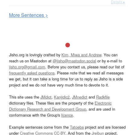
Details ▸
More
S
entences >
Jisho.org is lovingly crafted by
Kim, Miwa and Andrew
. You can
reach us on Mastodon at
@jisho@mastodon.social
or by e-mail to
jisho.org@gmail.com
. Before you contact us, please read our list of
frequently asked questions
. Please note that we read all messages
we get, but it can take a long time for us to reply as Jisho is a side
project and we do not have very much time to devote to it.
This site uses the
JMdict
,
Kanjidic2
,
JMnedict
and
Radkfile
dictionary files. These files are the property of the
Electronic
Dictionary Research and Development Group
, and are used in
conformance with the Group's
licence
.
Example sentences come from the
Tatoeba
project and are licensed
under
Creative Commons CC-BY
. And from the
Jreibun
project.