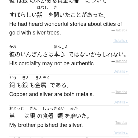
彼
は
銀
の
木
が
ある
黄金の
都
について
はなし
き
すばらしい
話
を
聞いた
ことがあった
。
He had heard wonderful stories about cities of
gold with silver trees.
—
Tatoeba
Details ▸
かれ
ほんしん
彼の
いんぎんさ
は
本心
ではない
かもしれない
。
His cordiality may not be authentic.
—
Tatoeba
Details ▸
どう
ぎん
きんぞく
銅
も
銀
も
金属
である
。
Copper and silver are both metals.
—
Tatoeba
Details ▸
おとうと
ぎん
しょっき
るい
みが
弟
は
銀
の
食器
類
を
磨いた
。
My brother polished the silver.
—
Tatoeba
Details ▸