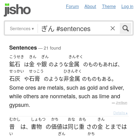
Forum
About
Theme
Log in
Sentences
▾
Sentences
— 21 found
こうせき
きん
ぎん
きんぞく
鉱石
金
銀
金属
は
や
のような
のものもあれば、
せっかい
せっこう
ひきんぞく
石灰
石膏
非金属
や
のような
のものもある。
Some ores are metals, such as gold and silver,
while others are nonmetals, such as lime and
gypsum.
—
Jreibun
Details ▸
むかし
しょもつ
かち
おな
おも
きん
昔
は
書物
の
価値
は
同じ
重
さ
の
金
と
まで
は
、
い
ぎん
かち