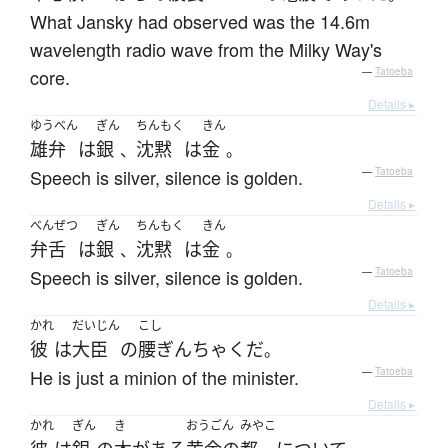
What Jansky had observed was the 14.6m
wavelength radio wave from the Milky Way's
core.
—
Tatoeba
Details ▸
ゆうべん
ぎん
ちんもく
きん
雄弁
は
銀
沈黙
は
金
、
。
Speech is silver, silence is golden.
—
Tatoeba
Details ▸
べんぜつ
ぎん
ちんもく
きん
弁舌
は
銀
沈黙
は
金
、
。
Speech is silver, silence is golden.
—
Tatoeba
Details ▸
かれ
だいじん
こし
彼
は
大臣
の
腰ぎんちゃく
だ
。
He is just a minion of the minister.
—
Tatoeba
Details ▸
かれ
ぎん
き
おうごん
みやこ