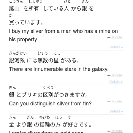
こうざん
しょゆう
ひと
ぎん
鉱山
を
所有
している
人
から
銀
を
か
買っています
。
I buy my silver from a man who has a mine on
his property.
—
Tatoeba
Details ▸
ぎんがけい
むすう
ほし
銀河系
には
無数の
星
が
ある
。
There are innumerable stars in the galaxy.
—
Tatoeba
Details ▸
ぎん
くべつ
銀
と
ブリキ
の
区別がつきます
か
。
Can you distinguish silver from tin?
—
Tatoeba
Details ▸
きん
ぎん
ゆびわ
ほう
す
金
より
銀
の
指輪
の
方
が
好き
です
。
I prefer silver rings to gold ones.
—
Tatoeba