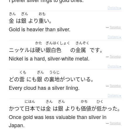
Details ▸
きん
ぎん
おも
金
は
銀
より
重い
。
Gold is heavier than silver.
—
Tatoeba
Details ▸
かた
ぎんはくしょく
きんぞく
ニッケル
は
硬い
銀白色
の
金属
です
。
Nickel is a hard, silver-white metal.
—
Tatoeba
Details ▸
くも
ぎん
うらじ
どの
雲
にも
銀
の
裏地
が
ついている
。
Every cloud has a silver lining.
—
Tatoeba
Details ▸
にほん
きん
ぎん
かち
ひく
かつて
日本
で
は
金
は
銀
よりも
価値
が
低かった
。
Once gold was less valuable than silver in
Japan.
—
Tatoeba