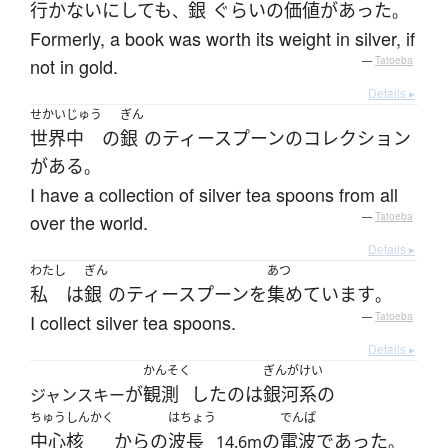
行かない
にしても
銀
ぐらい
の
価値
が
あった
、
。
Formerly, a book was worth its weight in silver, if
not in gold.
—
Tatoeba
Details ▸
せかいじゅう
ぎん
世界中
の
銀
の
ティースプーン
の
コレクション
が
ある
。
I have a collection of silver tea spoons from all
over the world.
—
Tatoeba
Details ▸
わたし
ぎん
あつ
私
は
銀
の
ティースプーン
を
集めています
。
I collect silver tea spoons.
—
Tatoeba
Details ▸
かんそく
ぎんがけい
が
観測
した
の
は
銀河系の
ジャンスキー
ちゅうしんかく
はちょう
でんぱ
中心核
から
の
波長
の
電波
であった
14.6m
。