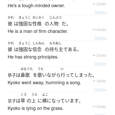
He's a tough-minded owner.
—
Tatoeba
Details ▸
かれ
きょうこ
せいかく
じんぶつ
彼
は
強固な
性格
の
人物
だ
。
He is a man of firm character.
—
Tatoeba
Details ▸
かれ
きょうこ
しんねん
もちぬし
彼
は
強固な
信念
の
持ち主
である
。
He has strong principles.
—
Tatoeba
Details ▸
はなうた
うた
い
は
鼻歌
を
歌い
ながら
行って
しまった
恭子
。
Kyoko went away, humming a song.
—
Tatoeba
Details ▸
くさ
うえ
よこ
は
草
の
上
に
横になっています
京子
。
Kyoko is lying on the grass.
—
Tatoeba
Details ▸