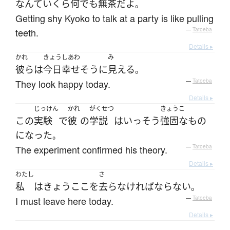
なんて
いくら
何でも
無茶
だ
よ
。
Getting shy Kyoko to talk at a party is like pulling
teeth.
—
Tatoeba
Details ▸
かれ
きょう
しあわ
み
彼ら
は
今日
幸せ
そう
に
見える
。
They look happy today.
—
Tatoeba
Details ▸
じっけん
かれ
がくせつ
きょうこ
この
実験
で
彼
の
学説
は
いっそう
強固な
もの
になった
。
The experiment confirmed his theory.
—
Tatoeba
Details ▸
わたし
さ
私
は
きょう
ここ
を
去ら
なければならない
。
I must leave here today.
—
Tatoeba
Details ▸