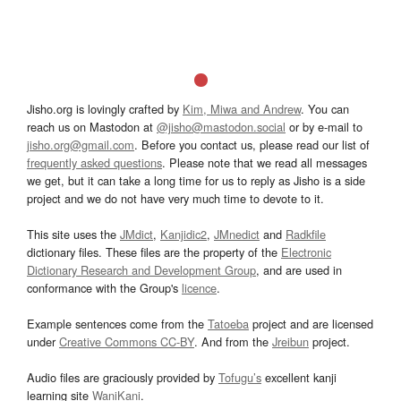
Jisho.org is lovingly crafted by
Kim, Miwa and Andrew
. You can
reach us on Mastodon at
@jisho@mastodon.social
or by e-mail to
jisho.org@gmail.com
. Before you contact us, please read our list of
frequently asked questions
. Please note that we read all messages
we get, but it can take a long time for us to reply as Jisho is a side
project and we do not have very much time to devote to it.
This site uses the
JMdict
,
Kanjidic2
,
JMnedict
and
Radkfile
dictionary files. These files are the property of the
Electronic
Dictionary Research and Development Group
, and are used in
conformance with the Group's
licence
.
Example sentences come from the
Tatoeba
project and are licensed
under
Creative Commons CC-BY
. And from the
Jreibun
project.
Audio files are graciously provided by
Tofugu’s
excellent kanji
learning site
WaniKani
.