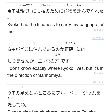
しんせつ
わたし
にもつ
はこ
は
親切
にも
私の
ために
荷物
を
運んで
くれた
京子
。
Kyoko had the kindness to carry my baggage for
me.
—
Tatoeba
Details ▸
す
せいかく
が
どこ
に
住んでいる
の
か
正確
には
京子
ほう
しりません
が
の
方
です
、三ノ宮
。
I don't know exactly where Kyoko lives, but it's in
the direction of Sannomiya.
—
Tatoeba
Details ▸
み
の
見えない
ところ
に
ブルーベリー
ジャム
を
享子
かく
隠して
ね
。
Please hide the blueberry jam where Takako