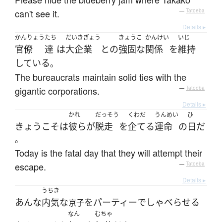
can't see it.
—
Tatoeba
Details ▸
かんりょう
たち
だいきぎょう
きょうこ
かんけい
いじ
官僚
達
は
大企業
と
の
強固な
関係
を
維持
している
。
The bureaucrats maintain solid ties with the
gigantic corporations.
—
Tatoeba
Details ▸
かれ
だっそう
くわだ
うんめい
ひ
きょう
こそ
は
彼ら
が
脱走
を
企てる
運命
の
日
だ
。
Today is the fatal day that they will attempt their
escape.
—
Tatoeba
Details ▸
うちき
あんな
内気な
を
パーティー
で
しゃべらせる
京子
なん
むちゃ