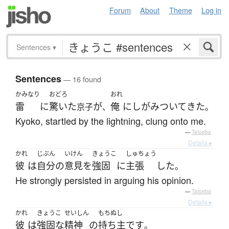
Forum
About
Theme
Log in
Sentences
▾
Sentences
— 16 found
かみなり
おどろ
おれ
雷
に
驚いた
が
俺
に
しがみついて
きた
京子
、
。
Kyoko, startled by the lightning, clung onto me.
—
Tatoeba
Details ▸
かれ
じぶん
いけん
きょうこ
しゅちょう
彼
は
自分
の
意見
を
強固
に
主張
した
。
He strongly persisted in arguing his opinion.
—
Tatoeba
Details ▸
かれ
きょうこ
せいしん
もちぬし
彼
は
強固な
精神
の
持ち主
です
。