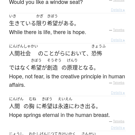
Would you like a window seat?
Details ▸
いき
かぎ
きぼう
生きている
限り
希望
が
ある
。
While there is life, there is hope.
—
Tatoeba
Details ▸
にんげんしゃかい
きょうふ
人間社会
の
ことがら
において
恐怖
、
きぼう
そうぞう
げんり
ではなく
希望
が
創造
の
原理
となる
。
Hope, not fear, is the creative principle in human
affairs.
—
Tatoeba
Details ▸
にんげん
むね
きぼう
えいえん
人間
の
胸
に
希望
は
永遠に
わき出る
。
Hope springs eternal in the human breast.
—
Tatoeba
Details ▸
じょうし
わたし
げんじつてき
けいかく
さんせい