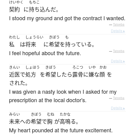
けいやく
もちこ
契約
に
持ち込んだ
。
I stood my ground and got the contract I wanted.
—
Tatoeba
Details ▸
わたし
しょうらい
きぼう
も
私
は
将来
に
希望
を
持っている
。
I feel hopeful about the future.
—
Tatoeba
Details ▸
きんい
しょほう
きぼう
ろこつ
いや
かお
近医
で
処方
を
希望
したら
露骨に
嫌な
顔
を
された
。
I was given a nasty look when I asked for my
prescription at the local doctor's.
—
Tatoeba
Details ▸
みらい
きぼう
むね
たかな
未来
へ
の
希望
で
胸
が
高鳴る
。
My heart pounded at the future excitement.