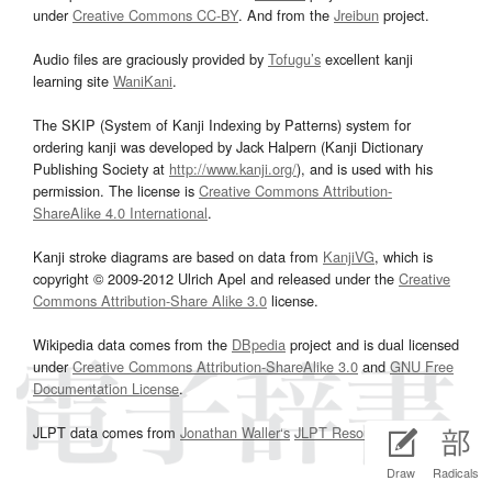
under
Creative Commons CC-BY
. And from the
Jreibun
project.
Audio files are graciously provided by
Tofugu’s
excellent kanji
learning site
WaniKani
.
The SKIP (System of Kanji Indexing by Patterns) system for
ordering kanji was developed by Jack Halpern (Kanji Dictionary
Publishing Society at
http://www.kanji.org/
), and is used with his
permission. The license is
Creative Commons Attribution-
ShareAlike 4.0 International
.
Kanji stroke diagrams are based on data from
KanjiVG
, which is
copyright © 2009-2012 Ulrich Apel and released under the
Creative
Commons Attribution-Share Alike 3.0
license.
Wikipedia data comes from the
DBpedia
project and is dual licensed
under
Creative Commons Attribution-ShareAlike 3.0
and
GNU Free
Documentation License
.
JLPT data comes from
Jonathan Waller‘s
JLPT Resources
page.
Draw
Radicals