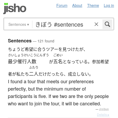
Forum
About
Theme
Log in
Sentences
▾
Sentences
— 121 found
ちょうど希望に合うツアーを見つけたが、
さいしょうけいこうにんずう
ごめい
最少催行人数
五名
が
となっている。参加希望
ふたり
二人
者が私たち
だけだったら、成立しない。
I found a tour that meets our preferences
perfectly, but the minimum number of
participants is five. If we two are the only people
who want to join the tour, it will be cancelled.
—
Jreibun
Details ▸