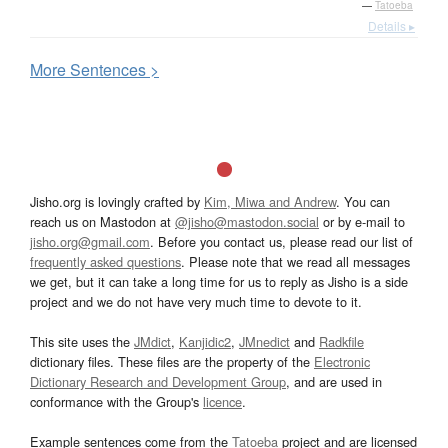
—
Tatoeba
Details ▸
More
S
entences >
Jisho.org is lovingly crafted by
Kim, Miwa and Andrew
. You can
reach us on Mastodon at
@jisho@mastodon.social
or by e-mail to
jisho.org@gmail.com
. Before you contact us, please read our list of
frequently asked questions
. Please note that we read all messages
we get, but it can take a long time for us to reply as Jisho is a side
project and we do not have very much time to devote to it.
This site uses the
JMdict
,
Kanjidic2
,
JMnedict
and
Radkfile
dictionary files. These files are the property of the
Electronic
Dictionary Research and Development Group
, and are used in
conformance with the Group's
licence
.
Example sentences come from the
Tatoeba
project and are licensed