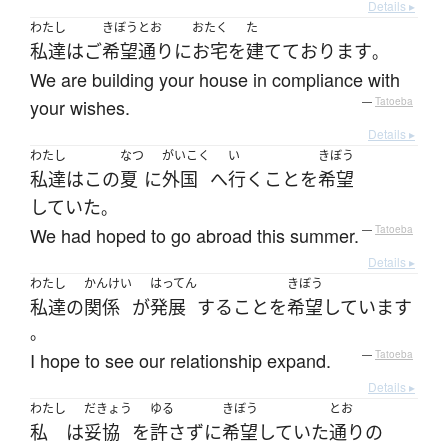
Details ▸
わたし
きぼう
とお
おたく
た
私達
は
ご
希望
通り
に
お宅
を
建てて
おります
。
We are building your house in compliance with
your wishes.
—
Tatoeba
Details ▸
わたし
なつ
がいこく
い
きぼう
私達
は
この
夏
に
外国
へ
行く
こと
を
希望
していた
。
We had hoped to go abroad this summer.
—
Tatoeba
Details ▸
わたし
かんけい
はってん
きぼう
私達
の
関係
が
発展
する
こと
を
希望
しています
。
I hope to see our relationship expand.
—
Tatoeba
Details ▸
わたし
だきょう
ゆる
きぼう
とお
私
は
妥協
を
許さず
に
希望
していた
通り
の