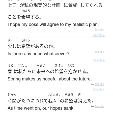
上司
が
私の
現実的な
計画
に
賛成
して
くれる
きぼう
こと
を
希望
する
。
I hope my boss will agree to my realistic plan.
—
Tatoeba
Details ▸
すこ
きぼう
少し
は
希望
が
ある
の
か
。
Is there any hope whatsoever?
—
Tatoeba
Details ▸
はる
わたし
みらい
きぼう
いだ
春
は
私たち
に
未来
へ
の
希望
を
抱かせる
。
Spring makes us hopeful about the future.
—
Tatoeba
Details ▸
じかん
われわれ
きぼう
き
時間
が
たつ
につれて
我々
の
希望
は
消えた
。
As time went on, our hopes sank.
—
Tatoeba