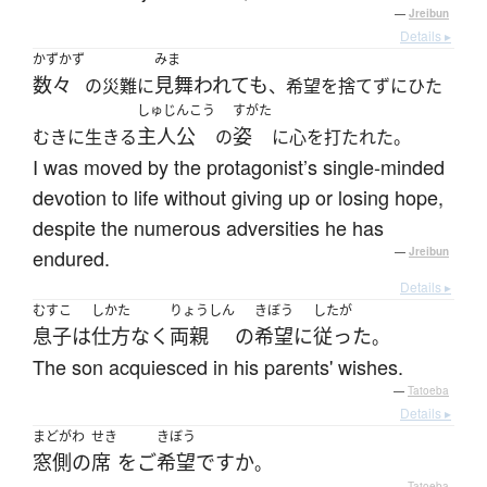
—
Jreibun
Details ▸
かずかず
みま
数々
見舞われても
の災難に
、希望を捨てずにひた
しゅじんこう
すがた
主人公
姿
むきに生きる
の
に心を打たれた。
I was moved by the protagonist’s single-minded
devotion to life without giving up or losing hope,
despite the numerous adversities he has
endured.
—
Jreibun
Details ▸
むすこ
しかた
りょうしん
きぼう
したが
息子
は
仕方なく
両親
の
希望
に
従った
。
The son acquiesced in his parents' wishes.
—
Tatoeba
Details ▸
まどがわ
せき
きぼう
窓側の
席
を
ご
希望
ですか
。
—
Tatoeba