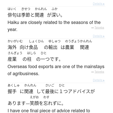
Details ▸
はいく
きせつ
かんれん
ふか
俳句
は
季節
と
関連
が
深い
。
Haiku are closely related to the seasons of the
year.
—
Tatoeba
Details ▸
かいがい
む
しょくひん
ゆしゅつ
のうぎょう
かんれん
海外
向け
食品
の
輸出
は
農業
関連
さんぎょう
はしら
ひと
産業
の
柱
の
一つ
です
。
Overseas food exports are one of the mainstays
of agribusiness.
—
Tatoeba
Details ▸
あくしゅ
かんれん
さいご
ひと
握手
に
関連
して
最後
に
１つ
アドバイス
が
えがお
わす
あります
笑顔
を
忘れず
に
—
。
I have one final piece of advice related to