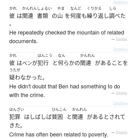
Details ▸
かれ
かんれん
しょるい
やま
なんど
くりかえ
しら
彼
は
関連
書類
の
山
を
何度
も
繰り返し
調べた
。
He repeatedly checked the mountain of related
documents.
—
Tatoeba
Details ▸
かれ
はんこう
なん
かんれん
彼
は
が
犯行
と
何らかの
関連
が
ある
こと
を
ベン
うたが
疑わなかった
。
He didn't doubt that Ben had something to do
with the crime.
—
Tatoeba
Details ▸
はんざい
ひんこん
かんれん
犯罪
は
しばしば
貧困
と
関連
が
ある
とされて
きた
。
Crime has often been related to poverty.
—
Tatoeba