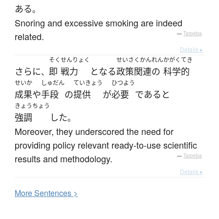
ある
。
Snoring and excessive smoking are indeed
related.
—
Tatoeba
Details ▸
そく
せんりょく
せいさくかんれん
かがくてき
さらに
即
戦力
と
なる
政策関連の
科学的
、
せいか
しゅだん
ていきょう
ひつよう
成果
や
手段
の
提供
が
必要
である
と
きょうちょう
強調
した
。
Moreover, they underscored the need for
providing policy relevant ready-to-use scientific
results and methodology.
—
Tatoeba
Details ▸
More
S
entences >