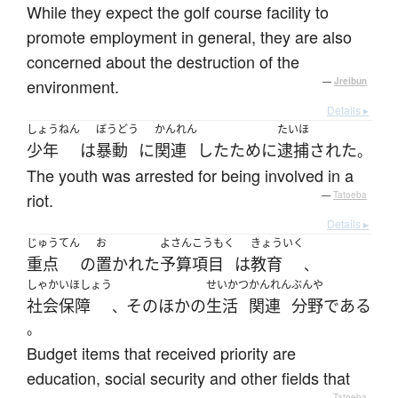
While they expect the golf course facility to
promote employment in general, they are also
concerned about the destruction of the
environment.
—
Jreibun
Details ▸
しょうねん
ぼうどう
かんれん
たいほ
少年
は
暴動
に
関連
した
ために
逮捕
された
。
The youth was arrested for being involved in a
riot.
—
Tatoeba
Details ▸
じゅうてん
お
よさん
こうもく
きょういく
重点
の
置かれた
予算
項目
は
教育
、
しゃかいほしょう
せいかつ
かんれん
ぶんや
社会保障
その
ほかの
生活
関連
分野
である
、
。
Budget items that received priority are
education, social security and other fields that
—
Tatoeba