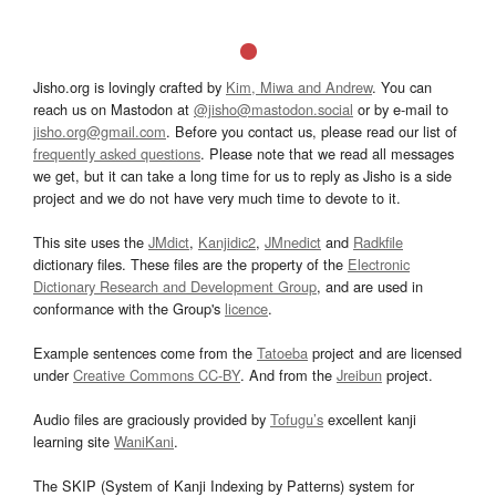
Jisho.org is lovingly crafted by
Kim, Miwa and Andrew
. You can
reach us on Mastodon at
@jisho@mastodon.social
or by e-mail to
jisho.org@gmail.com
. Before you contact us, please read our list of
frequently asked questions
. Please note that we read all messages
we get, but it can take a long time for us to reply as Jisho is a side
project and we do not have very much time to devote to it.
This site uses the
JMdict
,
Kanjidic2
,
JMnedict
and
Radkfile
dictionary files. These files are the property of the
Electronic
Dictionary Research and Development Group
, and are used in
conformance with the Group's
licence
.
Example sentences come from the
Tatoeba
project and are licensed
under
Creative Commons CC-BY
. And from the
Jreibun
project.
Audio files are graciously provided by
Tofugu’s
excellent kanji
learning site
WaniKani
.
The SKIP (System of Kanji Indexing by Patterns) system for