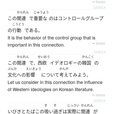
—
Tatoeba
Details ▸
かんれん
じゅうよう
この
関連
で
重要な
の
は
コントロール
グループ
こうどう
の
行動
である
。
It is the behavior of the control group that is
important in this connection.
—
Tatoeba
Details ▸
かんれん
せいおう
かんこく
この
関連
で
西欧
イデオロギー
の
韓国
の
、
ぶんか
えいきょう
かんが
文化
へ
の
影響
について
考えて
みよう
。
Let us consider in this connection the influence
of Western ideologies on Korean literature.
—
Tatoeba
Details ▸
す
す
じっさい
かんれん
いびき
と
たばこ
の
吸い
過ぎ
は
実際に
関連
が