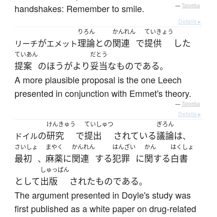
handshakes: Remember to smile.
—
Tatoeba
Details ▸
りろん
かんれん
ていきょう
が
理論
と
の
関連
で
提供
した
リーチ
エメット
ていあん
だとう
提案
の
ほう
が
より
妥当な
ものである
。
A more plausible proposal is the one Leech
presented in conjunction with Emmet's theory.
—
Tatoeba
Details ▸
けんきゅう
ていしゅつ
ぎろん
の
研究
で
提出
されている
議論
は
ドイル
、
さいしょ
まやく
かんれん
はんざい
かん
はくしょ
最初
麻薬
に
関連
する
犯罪
に
関する
白書
、
しゅっぱん
として
出版
された
ものである
。
The argument presented in Doyle's study was
first published as a white paper on drug-related