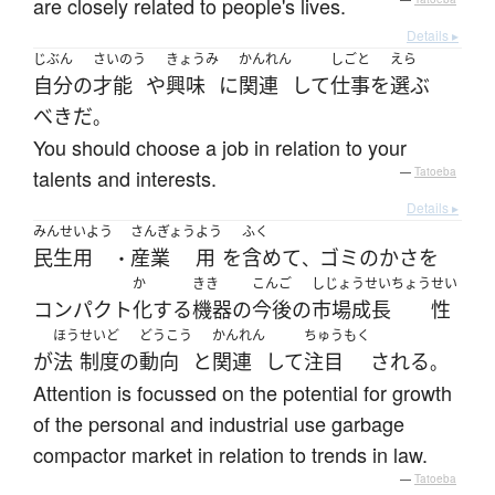
are closely related to people's lives.
Details ▸
じぶん
さいのう
きょうみ
かんれん
しごと
えら
自分
の
才能
や
興味
に
関連
して
仕事
を
選ぶ
べき
だ
。
You should choose a job in relation to your
talents and interests.
—
Tatoeba
Details ▸
みんせいよう
さんぎょう
よう
ふく
民生用
産業
用
を
含めて
ゴミ
の
かさ
を
・
、
か
きき
こんご
しじょうせいちょう
せい
コンパクト
化
する
機器
の
今後
の
市場成長
性
ほう
せいど
どうこう
かんれん
ちゅうもく
が
法
制度
の
動向
と
関連
して
注目
される
。
Attention is focussed on the potential for growth
of the personal and industrial use garbage
compactor market in relation to trends in law.
—
Tatoeba