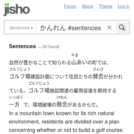
Forum
About
Theme
Log in
Sentences
▾
Sentences
— 30 found
やま
山あい
自然が豊かなことで知られる
の町では、
ゴルフじょう
さんぴ
ゴルフ場
賛否
建設計画について住民たちの
が分かれ
ゴルフじょう
ゴルフ場
ている。
施設関連の雇用促進を期待する
いっぽう
けねん
一方
懸念
で、環境破壊の
があるからだ。
In a mountain town known for its rich natural
environment, residents are divided over a plan
concerning whether or not to build a golf course.