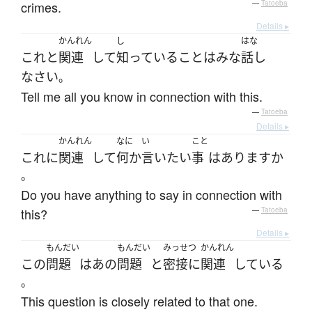
crimes.
—
Tatoeba
Details ▸
かんれん
し
はな
これ
と
関連
して
知っている
こと
は
みな
話し
なさい
。
Tell me all you know in connection with this.
—
Tatoeba
Details ▸
かんれん
なに
い
こと
これ
に
関連
して
何か
言い
たい
事
は
あります
か
。
Do you have anything to say in connection with
this?
—
Tatoeba
Details ▸
もんだい
もんだい
みっせつ
かんれん
この
問題
は
あの
問題
と
密接に
関連
している
。
This question is closely related to that one.