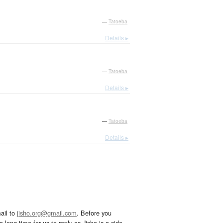
—
Tatoeba
Details ▸
—
Tatoeba
Details ▸
—
Tatoeba
Details ▸
ail to
jisho.org@gmail.com
. Before you
 long time for us to reply as Jisho is a side