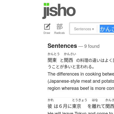
Sentences
▾
Draw
Radicals
Sentences
— 9 found
かんとう
かんさい
関東
関西
と
の料理の違いはよく
うことが多いと言われる。
The differences in cooking betwe
(Japanese-style meat and potato 
region whereas beef is more co
かれ
とうきょう
はな
かん
彼
は
６月
に
東京
を
離れて
関
He will leave Tokyo and come to