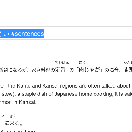
ていばん
にく
かん
定番
肉じゃが
関
話題になるが、家庭料理の
の「
」の場合、
en the Kantō and Kansai regions are often talked about, 
stew), a staple dish of Japanese home cooking, it is said
mmon in Kansai.
さい
きた
西
に
来る
。
 Kansai in June.