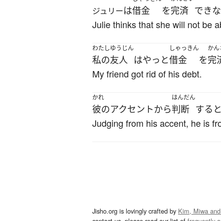
は
借金
を
完済
できな
ジュリー
Julie thinks that she will not be a
わたし
ゆうじん
しゃっきん
かん
私の
友人
は
やっと
借金
を
完
My friend got rid of his debt.
かれ
はんだん
彼の
アクセント
から
判断
する
Judging from his accent, he is f
Jisho.org is lovingly crafted by
Kim, Miwa and
contact us, please read our list of
frequently 