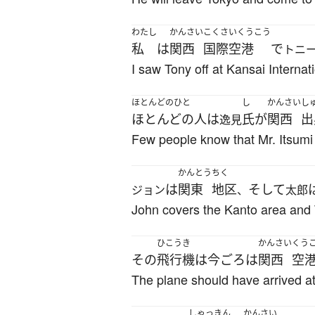
わたし
かんさい
こくさいくうこう
私
は
関西
国際空港
で
トニ
I saw Tony off at Kansai Internati
ほとんどのひと
し
かんさい
し
ほとんどの人
は
氏
が
関西
出
逸見
Few people know that Mr. Itsumi 
かんとう
ちく
は
関東
地区
そして
ジョン
、
太郎
John covers the Kanto area and 
ひこうき
かんさい
くう
その
飛行機
は
今ごろ
は
関西
空
The plane should have arrived at
しゃっきん
かんさい