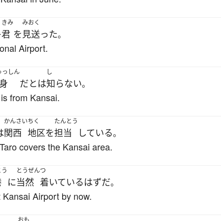
きみ
みおく
君
を
見送った
ー
。
onal Airport.
ゅっしん
し
身
だ
と
は
知らない
。
is from Kansai.
かんさい
ちく
たんとう
は
関西
地区
を
担当
している
。
Taro covers the Kansai area.
こう
とうぜん
つ
港
に
当然
着いている
はず
だ
。
 Kansai Airport by now.
おも