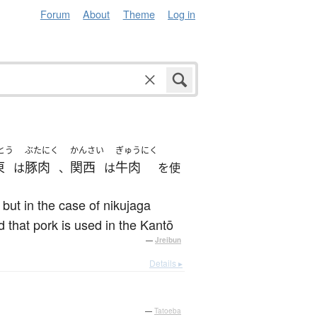
Forum
About
Theme
Log in
とう
ぶたにく
かんさい
ぎゅうにく
東
豚肉
関西
牛肉
は
、
は
を使
but in the case of nikujaga
 that pork is used in the Kantō
—
Jreibun
Details ▸
—
Tatoeba