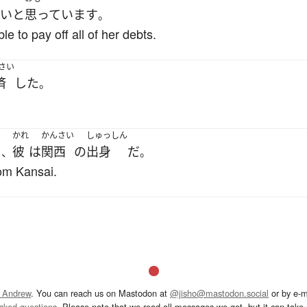
い
と
思っています
。
ble to pay off all of her debts.
さい
済
した
。
かれ
かんさい
しゅっしん
と
彼
は
関西
の
出身
だ
、
。
rom Kansai.
 Andrew
. You can reach us on Mastodon at
@jisho@mastodon.social
or by e-m
asked questions
. Please note that we read all messages we get, but it can take a