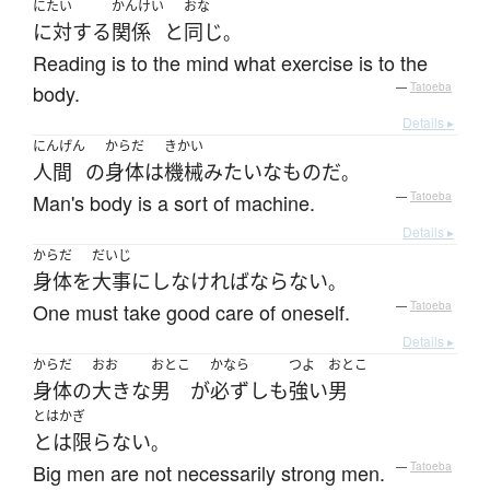
にたい
かんけい
おな
に対する
関係
と
同じ
。
Reading is to the mind what exercise is to the
body.
—
Tatoeba
Details ▸
にんげん
からだ
きかい
人間
の
身体
は
機械
みたいな
もの
だ
。
Man's body is a sort of machine.
—
Tatoeba
Details ▸
からだ
だいじ
身体
を
大事
に
し
なければならない
。
One must take good care of oneself.
—
Tatoeba
Details ▸
からだ
おお
おとこ
かなら
つよ
おとこ
身体
の
大きな
男
が
必ずしも
強い
男
とはかぎ
とは限らない
。
Big men are not necessarily strong men.
—
Tatoeba