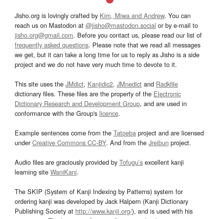
Jisho.org is lovingly crafted by
Kim, Miwa and Andrew
. You can
reach us on Mastodon at
@jisho@mastodon.social
or by e-mail to
jisho.org@gmail.com
. Before you contact us, please read our list of
frequently asked questions
. Please note that we read all messages
we get, but it can take a long time for us to reply as Jisho is a side
project and we do not have very much time to devote to it.
This site uses the
JMdict
,
Kanjidic2
,
JMnedict
and
Radkfile
dictionary files. These files are the property of the
Electronic
Dictionary Research and Development Group
, and are used in
conformance with the Group's
licence
.
Example sentences come from the
Tatoeba
project and are licensed
under
Creative Commons CC-BY
. And from the
Jreibun
project.
Audio files are graciously provided by
Tofugu’s
excellent kanji
learning site
WaniKani
.
The SKIP (System of Kanji Indexing by Patterns) system for
ordering kanji was developed by Jack Halpern (Kanji Dictionary
Publishing Society at
http://www.kanji.org/
), and is used with his