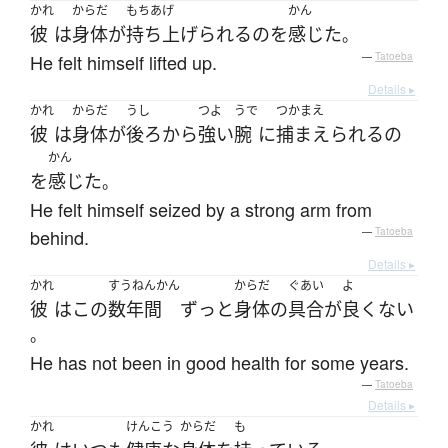
かれ
からだ
もちあげ
かん
彼
は
身体
が
持ち上げられる
の
を
感じた
。
He felt himself lifted up.
—
Tatoeba
Details ▸
かれ
からだ
うし
つよ
うで
つかまえ
彼
は
身体
が
後ろ
から
強い
腕
に
捕まえられる
の
かん
を
感じた
。
He felt himself seized by a strong arm from
behind.
—
Tatoeba
Details ▸
かれ
すうねんかん
からだ
ぐあい
よ
彼
は
この
数年間
ずっと
身体
の
具合
が
良くない
。
He has not been in good health for some years.
—
Tatoeba
Details ▸
かれ
けんこう
からだ
も