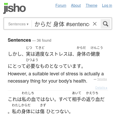
Forum
About
Theme
Log in
Sentences
▾
Sentences
— 36 found
じつ
てきど
からだ
けんこう
しかし
実は
適度な
ストレス
は
身体
の
健康
、
、
ひつよう
にとって
必要な
もの
となっています
。
However, a suitable level of stress is actually a
necessary thing for your body's health.
—
Tatoeba
Details ▸
わたし
ち
あいて
かえりち
これ
は
私の
血
ではない
すべて
相手
の
返り血
だ
。
わたし
からだ
きず
私の
身体
には
傷
ひとつ
ない
。
。