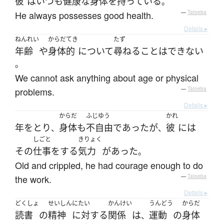
彼
は
いつも
健康な
身体
を
持っている
。
He always possesses good health.
—
Tatoeba
Details ▸
ねんれい
からだ
てき
たず
年齢
や
身体
的
について
尋ねる
ことはできない
。
We cannot ask anything about age or physical
problems.
—
Tatoeba
Details ▸
からだ
ふじゆう
かれ
年をとり
身体
も
不自由
であった
が
彼
には
、
、
しごと
きりょく
その
仕事
を
する
気力
が
あった
。
Old and crippled, he had courage enough to do
the work.
—
Tatoeba
Details ▸
どくしょ
せいしん
にたい
かんけい
うんどう
からだ
読書
の
精神
に対する
関係
は
運動
の
身体
、