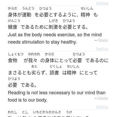
Details ▸
からだ
うんどう
ひつよう
せいしん
身体
が
運動
を
必要とする
ように
精神
も
、
けんこう
しげき
ひつよう
健康
である
ために
刺激
を
必要とする
。
Just as the body needs exercise, so the mind
needs stimulation to stay healthy.
—
Tatoeba
Details ▸
しょくもつ
われわれ
からだ
ひつよう
食物
が
我々
の
身体
にとって
必要
である
のに
おと
どくしょ
せいしん
まさる
と
も
劣らず
読書
は
精神
にとって
、
ひつよう
必要
である
。
Reading is not less necessary to our mind than
food is to our body.
—
Tatoeba
Details ▸
わたし
とし
いちど
からだ
けんさ
うけ