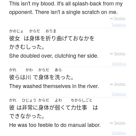
This isn't my blood. It's all splash-back from my
opponent. There isn't a single scratch on me.
—
Tatoeba
Details ▸
かのじょ
からだ
おりま
彼女
は
身体
を
折り曲げて
おなか
を
かきむしった
。
She doubled over, clutching her side.
—
Tatoeba
Details ▸
かれ
かわ
からだ
あら
彼ら
は
川
で
身体
を
洗った
。
They washed themselves in the river.
—
Tatoeba
Details ▸
かれ
ひじょう
からだ
よわ
ちからしごと
彼
は
非常に
身体
が
弱くて
力仕事
は
できなかった
。
He was too feeble to do manual labor.
—
Tatoeba
Details ▸