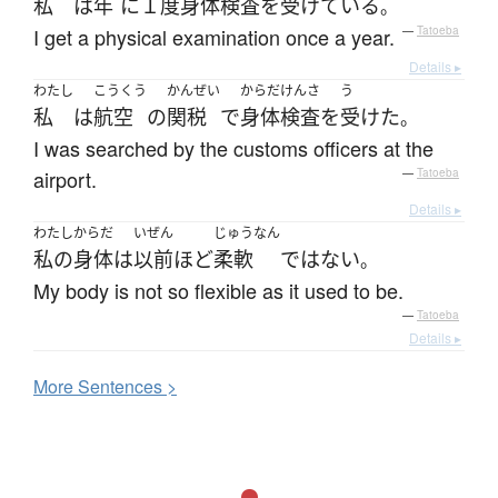
私
は
年
に
１度
身体
検査
を
受けている
。
I get a physical examination once a year.
—
Tatoeba
Details ▸
わたし
こうくう
かんぜい
からだ
けんさ
う
私
は
航空
の
関税
で
身体
検査
を
受けた
。
I was searched by the customs officers at the
airport.
—
Tatoeba
Details ▸
わたし
からだ
いぜん
じゅうなん
私の
身体
は
以前
ほど
柔軟
ではない
。
My body is not so flexible as it used to be.
—
Tatoeba
Details ▸
More
S
entences >