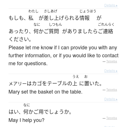
Details ▸
わたし
さしあげ
じょうほう
もしも
私
が
差し上げられる
情報
が
、
なに
しつもん
ごれんらく
あったり
何か
ご
質問
が
ありましたら
ご連絡
、
ください
。
Please let me know if I can provide you with any
further information, or if you would like to contact
me for questions.
—
Tatoeba
Details ▸
うえ
お
は
カゴ
を
テーブル
の
上
に
置いた
メアリー
。
Mary set the basket on the table.
—
Tatoeba
Details ▸
なに
はい
何か
ご用
でしょうか
、
。
May I help you?
—
Tatoeba