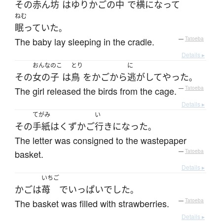
その
赤ん坊
は
ゆりかご
の
中
で
横になって
ねむ
眠っていた
。
The baby lay sleeping in the cradle.
—
Tatoeba
Details ▸
おんなのこ
とり
に
その
女の子
は
鳥
を
かご
から
逃がして
やった
。
The girl released the birds from the cage.
—
Tatoeba
Details ▸
てがみ
い
その
手紙
は
くずかご
行き
になった
。
The letter was consigned to the wastepaper
basket.
—
Tatoeba
Details ▸
いちご
かご
は
苺
で
いっぱい
でした
。
The basket was filled with strawberries.
—
Tatoeba
Details ▸