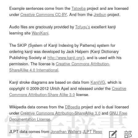
Example sentences come from the
Tatoeba
project and are licensed
under
Creative Commons CC-BY
. And from the
Jreibun
project.
Audio files are graciously provided by
Tofugu’s
excellent kanji
learning site
WaniKani
.
The SKIP (System of Kanji Indexing by Patterns) system for
ordering kanji was developed by Jack Halpern (Kanji Dictionary
Publishing Society at
http://www.kanji.org/
), and is used with his
permission. The license is
Creative Commons Attribution-
ShareAlike 4.0 International
.
Kanji stroke diagrams are based on data from
KanjiVG
, which is
copyright © 2009-2012 Ulrich Apel and released under the
Creative
Commons Attribution-Share Alike 3.0
license.
Wikipedia data comes from the
DBpedia
project and is dual licensed
under
Creative Commons Attribution-ShareAlike 3.0
and
GNU Free
Documentation License
.
JLPT data comes from
Jonathan Waller‘s
JLPT Resources
page.