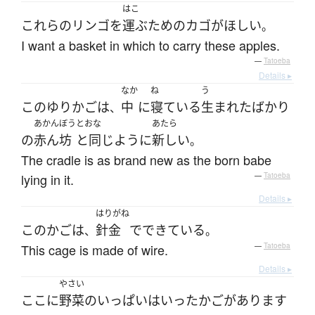
はこ
これらの
リンゴ
を
運ぶ
ため
の
カゴ
が
ほしい
。
I want a basket in which to carry these apples.
—
Tatoeba
Details ▸
なか
ね
う
この
ゆりかご
は
中
に
寝ている
生まれた
ばかり
、
あかんぼう
とおな
あたら
の
赤ん坊
と同じように
新しい
。
The cradle is as brand new as the born babe
lying in it.
—
Tatoeba
Details ▸
はりがね
この
かご
は
針金
で
できている
、
。
This cage is made of wire.
—
Tatoeba
Details ▸
やさい
ここ
に
野菜
の
いっぱい
はいった
かご
が
あります