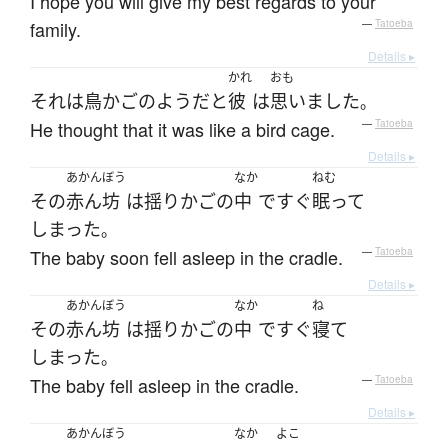
I hope you will give my best regards to your
family.
—
Tatoeba
Details ▸
かれ
おも
それ
は
鳥かご
の
ようだ
と
彼
は
思いました
。
He thought that it was like a bird cage.
—
Tatoeba
Details ▸
あかんぼう
なか
ねむ
その
赤ん坊
は
揺りかご
の
中
で
すぐ
眠って
しまった
。
The baby soon fell asleep in the cradle.
—
Tatoeba
Details ▸
あかんぼう
なか
ね
その
赤ん坊
は
揺りかご
の
中
で
すぐ
寝て
しまった
。
The baby fell asleep in the cradle.
—
Tatoeba
Details ▸
あかんぼう
なか
よこ