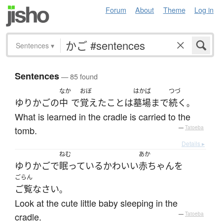
Forum
About
Theme
Log in
Sentences
▾
Sentences
— 85 found
なか
おぼ
はかば
つづ
ゆりかご
の
中
で
覚えた
こと
は
墓場
まで
続く
。
What is learned in the cradle is carried to the
tomb.
—
Tatoeba
Details ▸
ねむ
あか
ゆりかご
で
眠っている
かわいい
赤ちゃん
を
ごらん
ご覧なさい
。
Look at the cute little baby sleeping in the
cradle.
—
Tatoeba