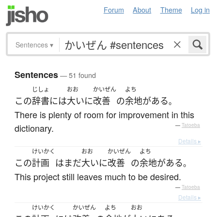
Forum
About
Theme
Log in
Sentences
▾
Sentences
— 51 found
じしょ
おお
かいぜん
よち
この
辞書
には
大いに
改善
の
余地
が
ある
。
There is plenty of room for improvement in this
dictionary.
—
Tatoeba
Details ▸
けいかく
おお
かいぜん
よち
この
計画
は
まだ
大いに
改善
の
余地
が
ある
。
This project still leaves much to be desired.
—
Tatoeba
Details ▸
けいかく
かいぜん
よち
おお