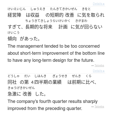
Details ▸
けいえいじん
しゅうえき
たんき
てき
かいぜん
きをと
経営陣
は
収益
の
短期
的
改善
に
気を取られ
ちょうきてき
しょうらい
けいかく
きがまわ
すぎて
長期的な
将来
計画
に
気が回らない
、
けいこう
傾向
が
あった
。
The management tended to be too concerned
about short-term improvement of the bottom line
to have any long-term design for the future.
—
Tatoeba
Details ▸
どうしゃ
だい
しはんき
ぎょうせき
ぜんき
くら
同社
の
第
四半期
の
業績
は
前期
に
比べ
４
、
きゅうげき
かいぜん
急激に
改善
した
。
The company's fourth quarter results sharply
improved from the preceding quarter.
—
Tatoeba