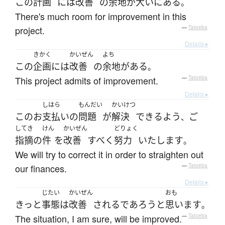
この
計画
には
改善
の
余地
が
大いに
ある
。
There's much room for improvement in this
project.
—
Tatoeba
Details ▸
きかく
かいぜん
よち
この
企画
には
改善
の
余地
が
ある
。
This project admits of improvement.
—
Tatoeba
Details ▸
しはら
もんだい
かいけつ
この
お
支払い
の
問題
が
解決
できる
よう
ご
、
してき
けん
かいぜん
どりょく
指摘
の
件
を
改善
すべく
努力
いたします
。
We will try to correct it in order to straighten out
our finances.
—
Tatoeba
Details ▸
じたい
かいぜん
おも
きっと
事態
は
改善
される
であろう
と
思います
。
The situation, I am sure, will be improved.
—
Tatoeba