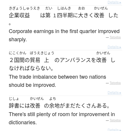
Details ▸
きぎょうしゅうえき
だい
しはんき
おお
かいぜん
企業収益
は
第
四半期
に
大きく
改善
した
１
。
Corporate earnings in the first quarter improved
sharply.
—
Tatoeba
Details ▸
にこくかん
ぼうえき
じょう
かいぜん
２国間の
貿易
上
の
アンバランス
を
改善
し
なければならない
。
The trade imbalance between two nations
should be improved.
—
Tatoeba
Details ▸
じしょ
かいぜん
よち
辞書
には
改善
の
余地
が
まだ
たくさん
ある
。
There's still plenty of room for improvement in
dictionaries.
—
Tatoeba
Details ▸