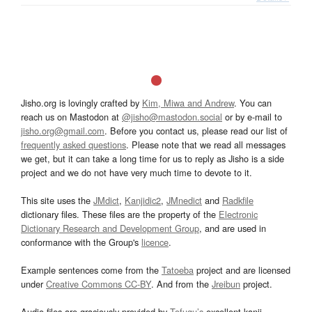
Jisho.org is lovingly crafted by
Kim, Miwa and Andrew
. You can
reach us on Mastodon at
@jisho@mastodon.social
or by e-mail to
jisho.org@gmail.com
. Before you contact us, please read our list of
frequently asked questions
. Please note that we read all messages
we get, but it can take a long time for us to reply as Jisho is a side
project and we do not have very much time to devote to it.
This site uses the
JMdict
,
Kanjidic2
,
JMnedict
and
Radkfile
dictionary files. These files are the property of the
Electronic
Dictionary Research and Development Group
, and are used in
conformance with the Group's
licence
.
Example sentences come from the
Tatoeba
project and are licensed
under
Creative Commons CC-BY
. And from the
Jreibun
project.
Audio files are graciously provided by
Tofugu’s
excellent kanji