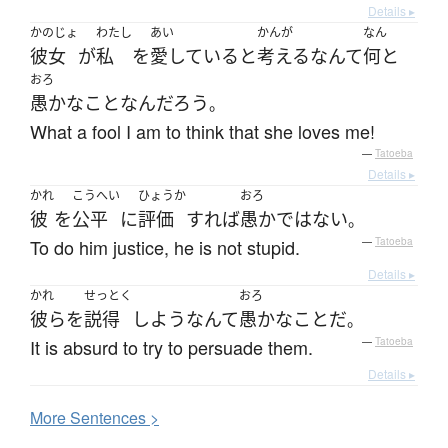
Details ▸
かのじょ
わたし
あい
かんが
なん
彼女
が
私
を
愛している
と
考える
なんて
何と
おろ
愚かな
こと
な
ん
だろう
。
What a fool I am to think that she loves me!
—
Tatoeba
Details ▸
かれ
こうへい
ひょうか
おろ
彼
を
公平
に
評価
すれば
愚か
ではない
。
To do him justice, he is not stupid.
—
Tatoeba
Details ▸
かれ
せっとく
おろ
彼ら
を
説得
しよう
なんて
愚かな
こと
だ
。
It is absurd to try to persuade them.
—
Tatoeba
Details ▸
More
S
entences >