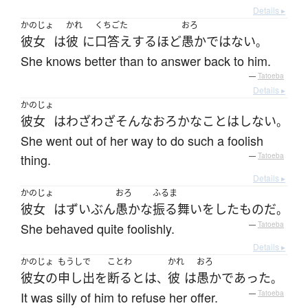
Details ▸
かのじょ
かれ
くちごた
おろ
彼女
は
彼
に
口答え
する
ほど
愚か
ではない
。
She knows better than to answer back to him.
—
Tatoeba
Details ▸
かのじょ
彼女
は
わざわざ
そんな
おろかな
こと
は
しない
。
She went out of her way to do such a foolish
thing.
—
Tatoeba
Details ▸
かのじょ
おろ
ふるま
彼女
は
ずいぶん
愚かな
振る舞い
を
した
もの
だ
。
She behaved quite foolishly.
—
Tatoeba
Details ▸
かのじょ
もうしで
ことわ
かれ
おろ
彼女の
申し出
を
断る
とは
彼
は
愚か
であった
、
。
It was silly of him to refuse her offer.
—
Tatoeba