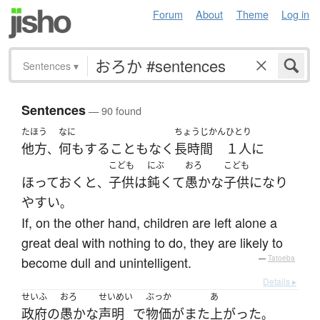
Forum
About
Theme
Log in
Sentences
▾
Sentences
— 90 found
たほう
なに
ちょうじかん
ひとり
他方
何も
する
こと
も
なく
長時間
１人
に
、
こども
にぶ
おろ
こども
ほっておく
と
子供
は
鈍くて
愚かな
子供
になり
、
やすい
。
If, on the other hand, children are left alone a
great deal with nothing to do, they are likely to
become dull and unintelligent.
—
Tatoeba
Details ▸
せいふ
おろ
せいめい
ぶっか
あ
政府
の
愚かな
声明
で
物価
が
また
上がった
。