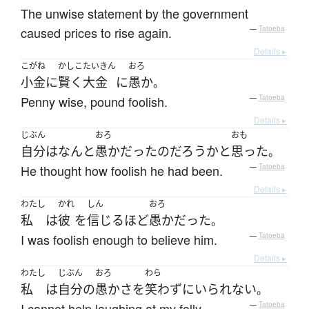
The unwise statement by the government
caused prices to rise again.
—
Tatoeba
Details ▸
こがね
かしこ
たいきん
おろ
小金
に
賢く
大金
に
愚か
。
Penny wise, pound foolish.
—
Tatoeba
Details ▸
じぶん
おろ
おも
自分
は
なんと
愚か
だった
の
だろうか
と
思った
。
He thought how foolish he had been.
—
Tatoeba
Details ▸
わたし
かれ
しん
おろ
私
は
彼
を
信じる
ほど
愚か
だった
。
I was foolish enough to believe him.
—
Tatoeba
Details ▸
わたし
じぶん
おろ
わら
私
は
自分
の
愚かさ
を
笑わず
に
いられない
。
I cannot help laughing at my folly.
—
Tatoeba