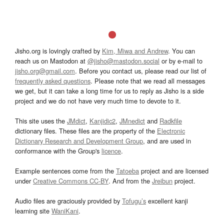
Jisho.org is lovingly crafted by
Kim, Miwa and Andrew
. You can
reach us on Mastodon at
@jisho@mastodon.social
or by e-mail to
jisho.org@gmail.com
. Before you contact us, please read our list of
frequently asked questions
. Please note that we read all messages
we get, but it can take a long time for us to reply as Jisho is a side
project and we do not have very much time to devote to it.
This site uses the
JMdict
,
Kanjidic2
,
JMnedict
and
Radkfile
dictionary files. These files are the property of the
Electronic
Dictionary Research and Development Group
, and are used in
conformance with the Group's
licence
.
Example sentences come from the
Tatoeba
project and are licensed
under
Creative Commons CC-BY
. And from the
Jreibun
project.
Audio files are graciously provided by
Tofugu’s
excellent kanji
learning site
WaniKani
.