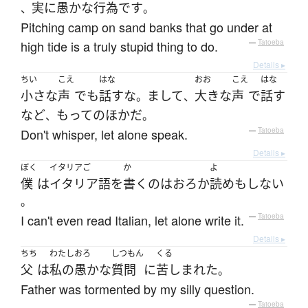
実に
愚かな
行為
です
、
。
Pitching camp on sand banks that go under at
high tide is a truly stupid thing to do.
—
Tatoeba
Details ▸
ちい
こえ
はな
おお
こえ
はな
小さな
声
で
も
話す
な
まして
大きな
声
で
話す
。
、
など
もってのほか
だ
、
。
Don't whisper, let alone speak.
—
Tatoeba
Details ▸
ぼく
イタリアご
か
よ
僕
は
イタリア語
を
書く
の
は
おろか
読め
も
しない
。
I can't even read Italian, let alone write it.
—
Tatoeba
Details ▸
ちち
わたし
おろ
しつもん
くる
父
は
私の
愚かな
質問
に
苦しまれた
。
Father was tormented by my silly question.
—
Tatoeba