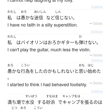
Details ▸
わたし
おろ
めいしん
しん
私
は
愚かな
迷信
など
信じない
。
I have no faith in a silly superstition.
—
Tatoeba
Details ▸
わたし
ひ
私
は
バイオリン
は
おろか
ギター
も
弾けない
。
I can't play the guitar, much less the violin.
—
Tatoeba
Details ▸
おろ
こうい
おも
はじ
愚かな
行為
を
した
の
かもしれない
と
思い
始めた
。
I started to think I had behaved foolishly.
—
Tatoeba
Details ▸
すいぼつ
すなはま
キャンプをは
満ち潮
で
水没
する
砂浜
で
キャンプを張る
の
は
じつ
おろ
こうい