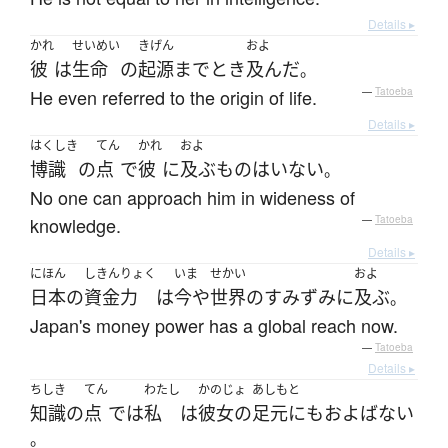
Details ▸
かれ
せいめい
きげん
およ
彼
は
生命
の
起源
まで
とき
及んだ
。
He even referred to the origin of life.
—
Tatoeba
Details ▸
はくしき
てん
かれ
およ
博識
の
点
で
彼
に
及ぶ
もの
は
いない
。
No one can approach him in wideness of
knowledge.
—
Tatoeba
Details ▸
にほん
しきん
りょく
いま
せかい
およ
日本
の
資金
力
は
今や
世界
の
すみずみ
に
及ぶ
。
Japan's money power has a global reach now.
—
Tatoeba
Details ▸
ちしき
てん
わたし
かのじょ
あしもと
知識
の
点
で
は
私
は
彼女の
足元にもおよばない
。