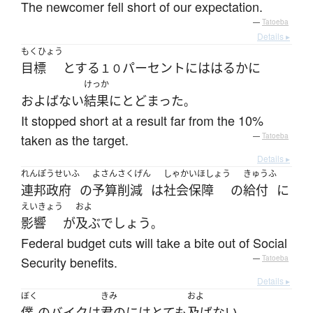
The newcomer fell short of our expectation.
—
Tatoeba
Details ▸
もくひょう
目標
とする
パーセント
には
はるかに
１０
けっか
およばない
結果
に
とどまった
。
It stopped short at a result far from the 10%
taken as the target.
—
Tatoeba
Details ▸
れんぽうせいふ
よさんさくげん
しゃかいほしょう
きゅうふ
連邦政府
の
予算削減
は
社会保障
の
給付
に
えいきょう
およ
影響
が
及ぶ
でしょう
。
Federal budget cuts will take a bite out of Social
Security benefits.
—
Tatoeba
Details ▸
ぼく
きみ
およ
僕
の
バイク
は
君の
には
とても
及ばない