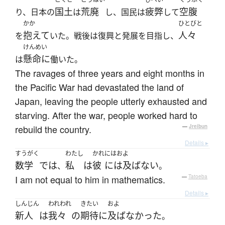
国土
荒廃
疲弊
空腹
り、日本の
は
し、国民は
して
かか
ひとびと
抱えて
人々
を
いた。戦後は復興と発展を目指し、
けんめい
懸命に
は
働いた。
The ravages of three years and eight months in
the Pacific War had devastated the land of
Japan, leaving the people utterly exhausted and
starving. After the war, people worked hard to
rebuild the country.
—
Jreibun
Details ▸
すうがく
わたし
かれ
にはおよ
数学
で
は
私
は
彼
には及ばない
、
。
I am not equal to him in mathematics.
—
Tatoeba
Details ▸
しんじん
われわれ
きたい
およ
新人
は
我々
の
期待
に
及ばなかった
。