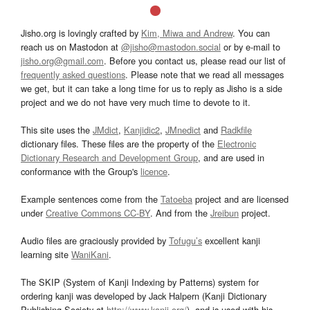
Jisho.org is lovingly crafted by
Kim, Miwa and Andrew
. You can
reach us on Mastodon at
@jisho@mastodon.social
or by e-mail to
jisho.org@gmail.com
. Before you contact us, please read our list of
frequently asked questions
. Please note that we read all messages
we get, but it can take a long time for us to reply as Jisho is a side
project and we do not have very much time to devote to it.
This site uses the
JMdict
,
Kanjidic2
,
JMnedict
and
Radkfile
dictionary files. These files are the property of the
Electronic
Dictionary Research and Development Group
, and are used in
conformance with the Group's
licence
.
Example sentences come from the
Tatoeba
project and are licensed
under
Creative Commons CC-BY
. And from the
Jreibun
project.
Audio files are graciously provided by
Tofugu’s
excellent kanji
learning site
WaniKani
.
The SKIP (System of Kanji Indexing by Patterns) system for
ordering kanji was developed by Jack Halpern (Kanji Dictionary
Publishing Society at
http://www.kanji.org/
), and is used with his