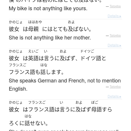
。
My bike is not anything like yours.
—
Tatoeba
Details ▸
かのじょ
ははおや
およ
彼女
は
母親
には
とても
及ばない
。
She is not anything like her mother.
—
Tatoeba
Details ▸
かのじょ
えいご
い
およ
ドイツご
彼女
は
英語
は
言う
に
及ばず
ドイツ語
と
、
フランスご
はな
フランス語
も
話します
。
She speaks German and French, not to mention
English.
—
Tatoeba
Details ▸
かのじょ
フランスご
い
およ
ぼご
彼女
は
フランス語
は
言う
に
及ばず
母語
すら
はな
ろくに
話せない
。