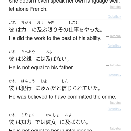
She doesn't even speak her own language well,
let alone French.
—
Tatoeba
Details ▸
かれ
ちから
およ
かぎ
しごと
彼
は
力
の
及ぶ
限り
その
仕事
を
やった
。
He did the work to the best of his ability.
—
Tatoeba
Details ▸
かれ
ちちおや
およ
彼
は
父親
には
及ばない
。
He is not equal to his father.
—
Tatoeba
Details ▸
かれ
はんこう
およ
しん
彼
は
犯行
に
及んだ
と
信じられていた
。
He was believed to have committed the crime.
—
Tatoeba
Details ▸
かれ
ちりょく
かのじょ
およ
彼
は
知力
で
は
彼女
に
及ばない
。
He is not equal to her in intelligence.
—
Tatoeba