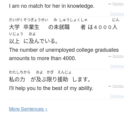
I am no match for her in knowledge.
—
Tatoeba
Details ▸
だいがく
そつぎょうせい
み
しゅうしょく
しゃ
にん
大学
卒業生
の
未
就職
者
は
人
４０００
いじょう
およ
以上
に
及んでいる
。
The number of unemployed college graduates
amounts to more than 4000.
—
Tatoeba
Details ▸
わたし
ちから
およ
かぎ
えんじょ
私の
力
が
及ぶ
限り
援助
します
。
I'll help you to the best of my ability.
—
Tatoeba
Details ▸
More
S
entences >