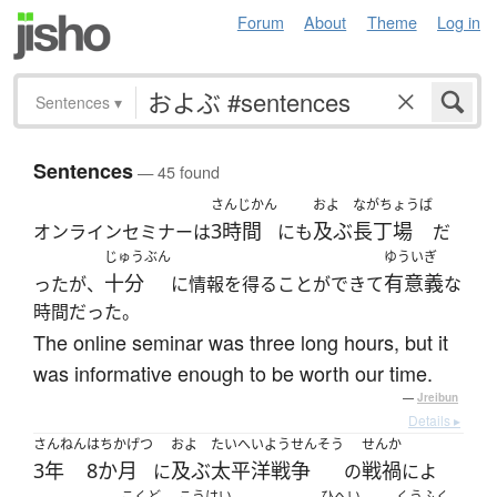
Forum
About
Theme
Log in
Sentences
▾
Sentences
— 45 found
さんじかん
およ
ながちょうば
3時間
及ぶ
長丁場
オンラインセミナーは
にも
だ
じゅうぶん
ゆういぎ
十分
有意義
ったが、
に情報を得ることができて
な
時間だった。
The online seminar was three long hours, but it
was informative enough to be worth our time.
—
Jreibun
Details ▸
さんねん
はちかげつ
およ
たいへいようせんそう
せんか
3年
8か月
及ぶ
太平洋戦争
戦禍
に
の
によ
こくど
こうはい
ひへい
くうふく