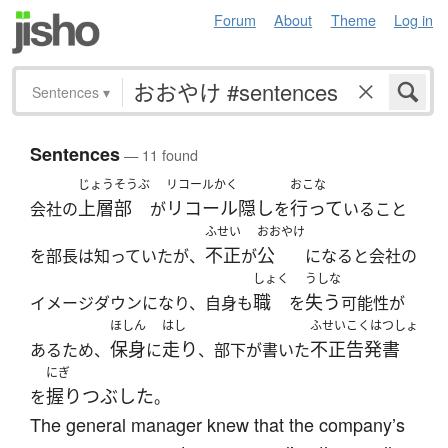
Forum
About
Theme
Log in
Sentences
▾
Sentences
— 11 found
じょうそうぶ
リコールかく
おこな
上層部
リコール隠し
行って
会社の
が
を
いること
ふせい
おおやけ
不正
公
を部長は知っていたが、
が
になると会社の
しょく
うしな
職
失う
イメージダウンになり、自身も
を
可能性が
ほしん
はし
ふせいこくはつしょ
保身
走り
不正告発書
あるため、
に
、部下が書いた
にぎ
握りつぶした
を
。
The general manager knew that the company’s