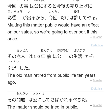
こんかい
こと
おおやけ
こんご
うりあ
今回
の
事
は
公にする
と
今後
の
売り上げ
に
えいきょう
で
こんかい
ゆる
影響
が
出る
から
今回
だけ
は
許して
やる
、
。
Making this matter public would have an effect
on our sales, so we're going to overlook it this
once.
—
Tatoeba
Details ▸
ろうじん
ねん
まえ
おおやけ
せいかつ
その
老人
は
年
前
に
公
の
生活
から
１０
いんたい
引退
した
。
The old man retired from public life ten years
ago.
—
Tatoeba
Details ▸
もんだい
おおやけ
その
問題
は
公にして
さばかれる
べき
だ
。
The matter should be tried in public.
—
Tatoeba