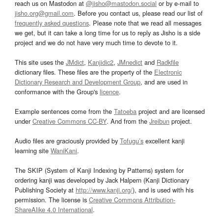
reach us on Mastodon at
@jisho@mastodon.social
or by e-mail to
jisho.org@gmail.com
. Before you contact us, please read our list of
frequently asked questions
. Please note that we read all messages
we get, but it can take a long time for us to reply as Jisho is a side
project and we do not have very much time to devote to it.
This site uses the
JMdict
,
Kanjidic2
,
JMnedict
and
Radkfile
dictionary files. These files are the property of the
Electronic
Dictionary Research and Development Group
, and are used in
conformance with the Group's
licence
.
Example sentences come from the
Tatoeba
project and are licensed
under
Creative Commons CC-BY
. And from the
Jreibun
project.
Audio files are graciously provided by
Tofugu’s
excellent kanji
learning site
WaniKani
.
The SKIP (System of Kanji Indexing by Patterns) system for
ordering kanji was developed by Jack Halpern (Kanji Dictionary
Publishing Society at
http://www.kanji.org/
), and is used with his
permission. The license is
Creative Commons Attribution-
ShareAlike 4.0 International
.