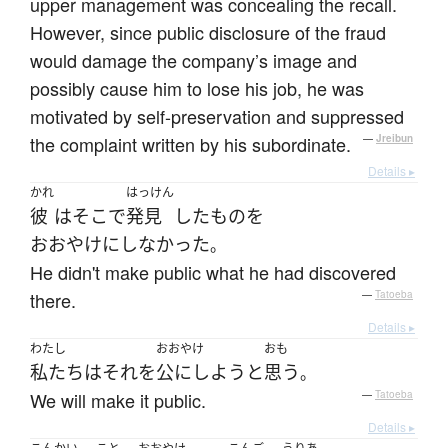
upper management was concealing the recall.
However, since public disclosure of the fraud
would damage the company’s image and
possibly cause him to lose his job, he was
motivated by self-preservation and suppressed
the complaint written by his subordinate.
—
Jreibun
Details ▸
かれ
はっけん
彼
は
そこ
で
発見
した
もの
を
おおやけにしなかった
。
He didn't make public what he had discovered
there.
—
Tatoeba
Details ▸
わたし
おおやけ
おも
私たち
は
それ
を
公にしよう
と
思う
。
We will make it public.
—
Tatoeba
Details ▸