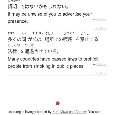
けんめい
賢明
ではない
かもしれない
。
It may be unwise of you to advertise your
presence.
—
Tatoeba
Details ▸
おお
くに
おおやけ
ばしょ
きつえん
きんし
多く
の
国
が
公の
場所
で
の
喫煙
を
禁止
する
ほうりつ
つうか
法律
を
通過
させている
。
Many countries have passed laws to prohibit
people from smoking in public places.
—
Tatoeba
Details ▸
Jisho.org is lovingly crafted by
Kim, Miwa and Andrew
. You can