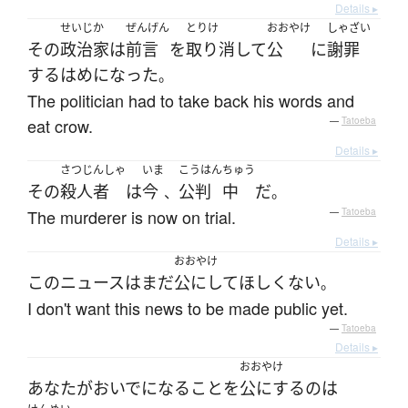
Details ▸
せいじか
ぜんげん
とりけ
おおやけ
しゃざい
その
政治家
は
前言
を
取り消して
公
に
謝罪
する
はめ
になった
。
The politician had to take back his words and
eat crow.
—
Tatoeba
Details ▸
さつじんしゃ
いま
こうはん
ちゅう
その
殺人者
は
今
公判
中
だ
、
。
The murderer is now on trial.
—
Tatoeba
Details ▸
おおやけ
この
ニュース
は
まだ
公にして
ほしくない
。
I don't want this news to be made public yet.
—
Tatoeba
Details ▸
おおやけ
あなた
が
おいでになる
こと
を
公にする
の
は