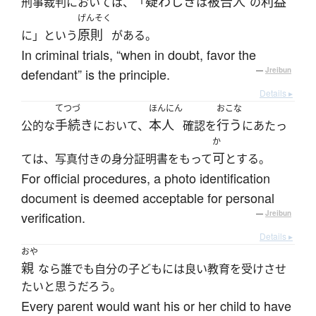
疑わしき
被告人
利益
刑事裁判においては、「
は
の
げんそく
原則
に」という
がある。
In criminal trials, “when in doubt, favor the
defendant” is the principle.
—
Jreibun
Details ▸
てつづ
ほんにん
おこな
手続き
本人
行う
公的な
において、
確認を
にあたっ
か
可
ては、写真付きの身分証明書をもって
とする。
For official procedures, a photo identification
document is deemed acceptable for personal
verification.
—
Jreibun
Details ▸
おや
親
なら誰でも自分の子どもには良い教育を受けさせ
たいと思うだろう。
Every parent would want his or her child to have