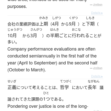
purposes.
—
Jreibun
Details ▸
かみき
しがつ
くがつ
しもき
上期
4月
9月
下期
会社の業績評価は
（
から
）と
（
じゅうがつ
さんがつ
はんき
おこな
10月
3月
半期ごと
行われる
から
）の
に
ことが
多い。
Company performance evaluations are often
conducted semiannually in the first half of the
year (April to September) and the second half
(October to March).
—
Jreibun
Details ▸
せいぎ
てつがく
ながねん
正義
哲学
長年
について考えることは、
において
議
ひと
1つ
論されてきた課題の
である。
Pondering over justice is one of the long-