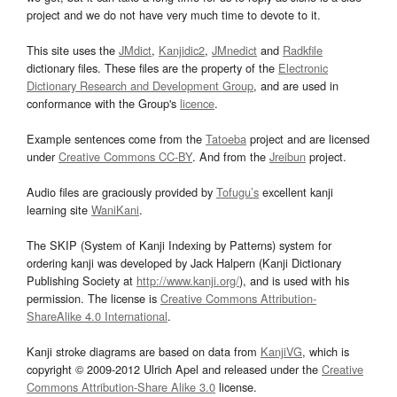
project and we do not have very much time to devote to it.
This site uses the
JMdict
,
Kanjidic2
,
JMnedict
and
Radkfile
dictionary files. These files are the property of the
Electronic
Dictionary Research and Development Group
, and are used in
conformance with the Group's
licence
.
Example sentences come from the
Tatoeba
project and are licensed
under
Creative Commons CC-BY
. And from the
Jreibun
project.
Audio files are graciously provided by
Tofugu’s
excellent kanji
learning site
WaniKani
.
The SKIP (System of Kanji Indexing by Patterns) system for
ordering kanji was developed by Jack Halpern (Kanji Dictionary
Publishing Society at
http://www.kanji.org/
), and is used with his
permission. The license is
Creative Commons Attribution-
ShareAlike 4.0 International
.
Kanji stroke diagrams are based on data from
KanjiVG
, which is
copyright © 2009-2012 Ulrich Apel and released under the
Creative
Commons Attribution-Share Alike 3.0
license.