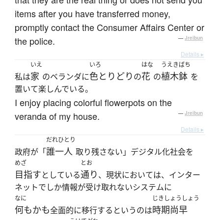
items after you have transferred money,
promptly contact the Consumer Affairs Center or
the police.
—
Jreibun
Details ▸
いえ
いろ
はな
うえきばち
家
色とりどり
花
植木鉢
私は
のベランダに
の
の
を
置いて楽しんでいる。
I enjoy placing colorful flowerpots on the
veranda of my house.
—
Jreibun
Details ▸
だれひとり
誰一人
政府が「
取り残さない」デジタル化社会を
めざ
とお
目指す
通り
としている
、現状においては、インター
ネットでしか情報が受け取れないシステムに
なに
じきしょうしょう
何もかも
時期尚早
全面的に移行するというのは