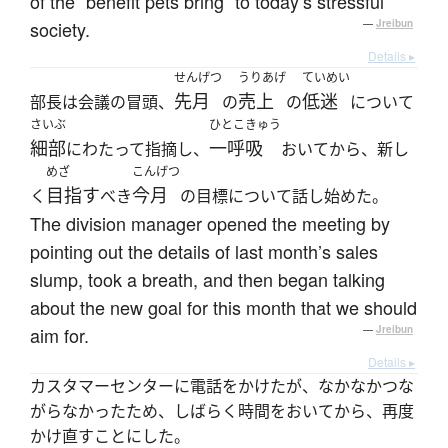
of the “benefit pets bring” to today’s stressful
society.
—
Jreibun
Details ▸
せんげつ
うりあげ
ていめい
先月
売上
低迷
部長は会議の冒頭、
の
の
について
さいぶ
ひとこきゅう
細部
一呼吸
にわたって指摘し、
おいてから、新し
めざ
こんげつ
目指す
今月
く
べき
の目標について話し始めた。
The division manager opened the meeting by
pointing out the details of last month’s sales
slump, took a breath, and then began talking
about the new goal for this month that we should
aim for.
—
Jreibun
Details ▸
カスタマーセンターに電話をかけたが、なかなかつな
がらなかったため、しばらく時間をおいてから、再度
かけ直すことにした。