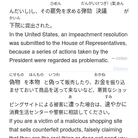
ひめん
だんがい
けつぎ）(案;あん
罷免
弾劾
決議
んだいし)し、その
を求める
が
かいん
下院
に提出された。
In the United States, an impeachment resolution
was submitted to the House of Representatives,
because a series of actions taken by the
President were regarded as problematic.
—
Jreibun
Details ▸
にせもの
ほんもの
いつわ
おかね
偽物
本物
偽って
お金
を
と
販売したり、
を振り込
ませておいて商品を送って来ないなど、悪質なショッ
あ
すみ
遭った
速やかに
ピングサイトによる被害に
場合は、
消費生活センターや警察に相談してください。
If you are a victim of a malicious shopping site
that sells counterfeit products, falsely claiming
that they are the real thing or does not send you