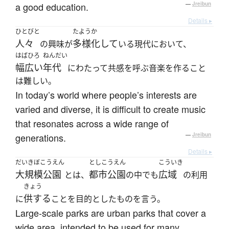
a good education.
—
Jreibun
Details ▸
ひとびと
たようか
人々
多様化して
の興味が
いる現代において、
はばひろ
ねんだい
幅広い
年代
にわたって共感を呼ぶ音楽を作ること
は難しい。
In today’s world where people’s interests are
varied and diverse, it is difficult to create music
that resonates across a wide range of
generations.
—
Jreibun
Details ▸
だいきぼこうえん
としこうえん
こういき
大規模公園
都市公園
広域
とは、
の中でも
の利用
きょう
供する
に
ことを目的としたものを言う。
Large-scale parks are urban parks that cover a
wide area, intended to be used for many