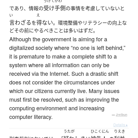
うけてがわ
受け手側
であり、情報の
の事情を考慮していないと
い
え
言わざる
得ない
を
。環境整備やリテラシーの向上な
どその前にやるべきことは多いはずだ。
Although the government is aiming for a
digitalized society where “no one is left behind,”
it is premature to make a complete shift to a
system where all information can only be
received via the Internet. Such a drastic shift
does not consider the circumstances under
which our citizens currently live. Many issues
must first be resolved, such as improving the
computing environment and increasing
computer literacy.
—
Jreibun
Details ▸
うたが
ひこくにん
りえき