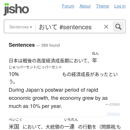
Forum
About
Theme
Log in
Sentences
▾
Sentences
— 389 found
ねん
年
日本は戦後の高度経済成長期において、
じゅっパーセント/じっパーセント
10%
もの経済成長があったとい
う。
During Japan’s postwar period of rapid
economic growth, the economy grew by as
much as 10% per year.
—
Jreibun
Details ▸
べいこく
いちれん
米国
一連
において、大統領の
の行動を（問題視;も