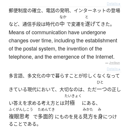
Details ▸
郵便制度の確立、電話の発明、インターネットの登場
なか
と
中
遂げて
など、通信手段は時代の
で変遷を
きた。
Means of communication have undergone
changes over time, including the establishment
of the postal system, the invention of the
telephone, and the emergence of the Internet.
—
Jreibun
Details ▸
多言語、多文化の中で暮らすことが珍しくなくなって
ひと
一つ
きている現代において、大切なのは、ただ
の正し
たいきょく
対極
い答えを求める考え方とは
にある、
ふくがんしこう
ためんてき
みかた
み
複眼思考
多面的
見方
身
で
にものを見る
を
につけ
ることである。