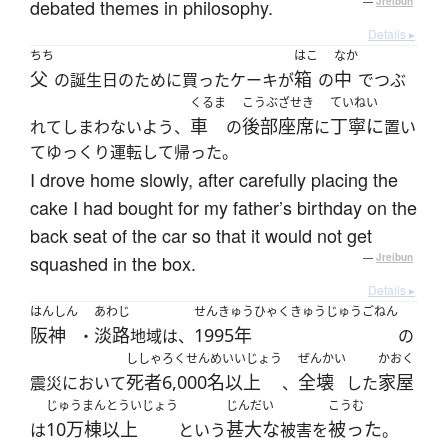
debated themes in philosophy.
—
Jreibun
Details ▸
ちち
はこ
なか
父
箱
中
の誕生日のために買ったケーキが
の
でつぶ
くるま
こうぶざせき
ていねい
車
後部座席
丁寧に
れてしまわないよう、
の
に
置い
てゆっくり運転して帰った。
I drove home slowly, after carefully placing the
cake I had bought for my father’s birthday on the
back seat of the car so that it would not get
squashed in the box.
—
Jreibun
Details ▸
はんしん
あわじ
せんきゅうひゃくきゅうじゅうごねん
阪神
淡路
1995年
・
地域は、
の
ししゃ
ろくせんめいいじょう
ぜんかい
かおく
死者
6,000名以上
全壊
家屋
震災において
、
した
じゅうまんとういじょう
じんだい
こうむ
10万棟以上
甚大な
被った
は
という
被害を
。