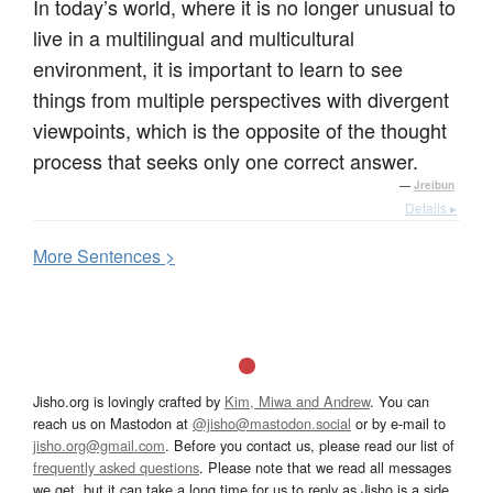
In today’s world, where it is no longer unusual to
live in a multilingual and multicultural
environment, it is important to learn to see
things from multiple perspectives with divergent
viewpoints, which is the opposite of the thought
process that seeks only one correct answer.
—
Jreibun
Details ▸
More
S
entences >
Jisho.org is lovingly crafted by
Kim, Miwa and Andrew
. You can
reach us on Mastodon at
@jisho@mastodon.social
or by e-mail to
jisho.org@gmail.com
. Before you contact us, please read our list of
frequently asked questions
. Please note that we read all messages
we get, but it can take a long time for us to reply as Jisho is a side