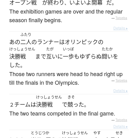
オープン
戦
が
終わり
いよいよ
開幕
だ
、
。
The exhibition games are over and the regular
season finally begins.
—
Tatoeba
Details ▸
ふたり
あの
二人
の
ランナー
は
オリンピック
の
けっしょうせん
たが
いっぽ
たたか
決勝戦
まで
互いに
一歩
も
ゆずらぬ
闘い
を
した
。
Those two runners were head to head right up
till the finals in the Olympics.
—
Tatoeba
Details ▸
けっしょうせん
きそ
チーム
は
決勝戦
で
競った
２
。
The two teams competed in the final game.
—
Tatoeba
Details ▸
とうじつ
か
けっしょうせん
やす
せき