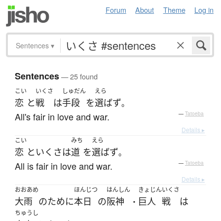
Forum
About
Theme
Log in
Sentences
▾
Sentences
— 25 found
こい
いくさ
しゅだん
えら
恋
と
戦
は
手段
を
選ばず
。
All's fair in love and war.
—
Tatoeba
Details ▸
こい
みち
えら
恋
と
いくさ
は
道
を
選ばず
。
All is fair in love and war.
—
Tatoeba
Details ▸
おおあめ
ほんじつ
はんしん
きょじん
いくさ
大雨
の
ために
本日
の
阪神
巨人
戦
は
・
ちゅうし