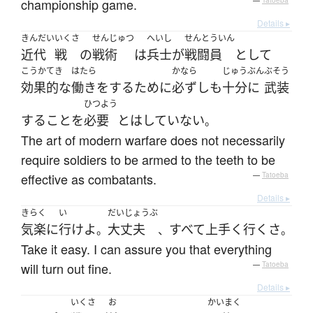
championship game.
—
Tatoeba
Details ▸
きんだい
いくさ
せんじゅつ
へいし
せんとういん
近代
戦
の
戦術
は
兵士
が
戦闘員
として
こうかてき
はたら
かなら
じゅうぶん
ぶそう
効果的な
働き
を
する
ために
必ずしも
十分に
武装
ひつよう
する
こと
を
必要
と
は
していない
。
The art of modern warfare does not necessarily
require soldiers to be armed to the teeth to be
effective as combatants.
—
Tatoeba
Details ▸
きらく
い
だいじょうぶ
気楽に
行け
よ
大丈夫
すべて
上手く行く
さ
。
、
。
Take it easy. I can assure you that everything
will turn out fine.
—
Tatoeba
Details ▸
いくさ
お
かいまく