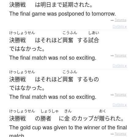
決勝戦
は
明日
まで
延期
された
。
The final game was postponed to tomorrow.
—
Tatoeba
Details ▸
けっしょうせん
こうふん
しあい
決勝戦
は
それほど
興奮
する
試合
ではなかった
。
The final match was not so exciting.
—
Tatoeba
Details ▸
けっしょうせん
こうふん
決勝戦
は
それほど
興奮
する
もの
ではなかった
。
The final match was not so exciting.
—
Tatoeba
Details ▸
けっしょうせん
しょうしゃ
きん
おく
決勝戦
の
勝者
に
金
の
カップ
が
贈られた
。
The gold cup was given to the winner of the final
match.
—
Tatoeba