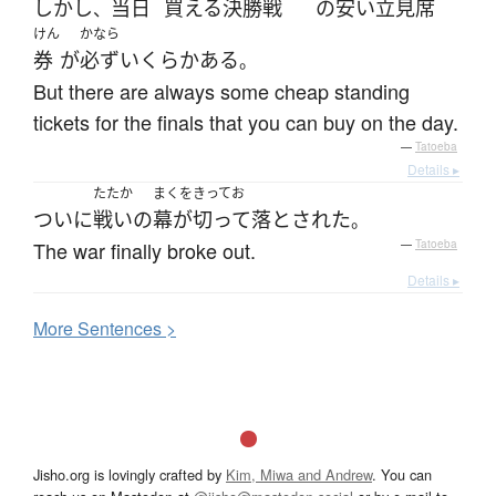
しかし
当日
買える
決勝戦
の
安い
立見
席
、
けん
かなら
券
が
必ず
いくらか
ある
。
But there are always some cheap standing
tickets for the finals that you can buy on the day.
—
Tatoeba
Details ▸
たたか
まくをきってお
ついに
戦い
の
幕が切って落とされた
。
The war finally broke out.
—
Tatoeba
Details ▸
More
S
entences >
Jisho.org is lovingly crafted by
Kim, Miwa and Andrew
. You can