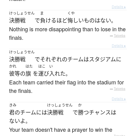
Details ▸
けっしょうせん
ま
くや
決勝戦
で
負ける
ほど
悔しい
もの
は
ない
。
Nothing is more disappointing than to lose in the
finals.
—
Tatoeba
Details ▸
けっしょうせん
決勝戦
で
それぞれ
の
チーム
は
スタジアム
に
かれ
はた
はこ
い
彼等の
旗
を
運び
入れた
。
Each team carried their flag into the stadium for
the finals.
—
Tatoeba
Details ▸
きみ
けっしょうせん
か
君の
チーム
には
決勝戦
で
勝つ
チャンス
は
ない
よ
。
Your team doesn't have a prayer to win the