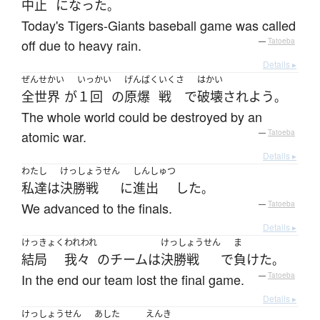
中止
になった
。
Today's Tigers-Giants baseball game was called
off due to heavy rain.
—
Tatoeba
Details ▸
ぜんせかい
いっかい
げんばく
いくさ
はかい
全世界
が
１回
の
原爆
戦
で
破壊
されよう
。
The whole world could be destroyed by an
atomic war.
—
Tatoeba
Details ▸
わたし
けっしょうせん
しんしゅつ
私達
は
決勝戦
に
進出
した
。
We advanced to the finals.
—
Tatoeba
Details ▸
けっきょく
われわれ
けっしょうせん
ま
結局
我々
の
チーム
は
決勝戦
で
負けた
。
In the end our team lost the final game.
—
Tatoeba
Details ▸
けっしょうせん
あした
えんき