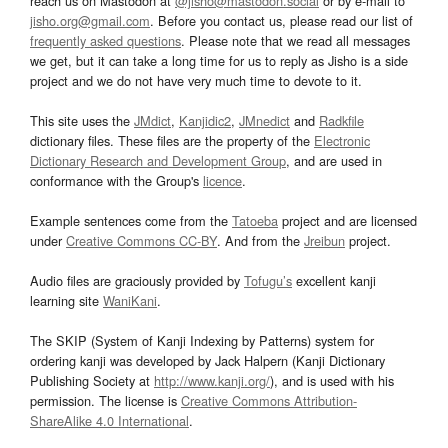
reach us on Mastodon at
@jisho@mastodon.social
or by e-mail to
jisho.org@gmail.com
. Before you contact us, please read our list of
frequently asked questions
. Please note that we read all messages
we get, but it can take a long time for us to reply as Jisho is a side
project and we do not have very much time to devote to it.
This site uses the
JMdict
,
Kanjidic2
,
JMnedict
and
Radkfile
dictionary files. These files are the property of the
Electronic
Dictionary Research and Development Group
, and are used in
conformance with the Group's
licence
.
Example sentences come from the
Tatoeba
project and are licensed
under
Creative Commons CC-BY
. And from the
Jreibun
project.
Audio files are graciously provided by
Tofugu’s
excellent kanji
learning site
WaniKani
.
The SKIP (System of Kanji Indexing by Patterns) system for
ordering kanji was developed by Jack Halpern (Kanji Dictionary
Publishing Society at
http://www.kanji.org/
), and is used with his
permission. The license is
Creative Commons Attribution-
ShareAlike 4.0 International
.