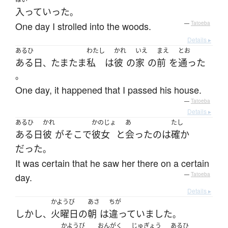
入って
いった
。
One day I strolled into the woods.
—
Tatoeba
Details ▸
あるひ
わたし
かれ
いえ
まえ
とお
ある日
たまたま
私
は
彼
の
家
の
前
を
通った
、
。
One day, it happened that I passed his house.
—
Tatoeba
Details ▸
あるひ
かれ
かのじょ
あ
たし
ある日
彼
が
そこ
で
彼女
と
会った
の
は
確か
だった
。
It was certain that he saw her there on a certain
day.
—
Tatoeba
Details ▸
かようび
あさ
ちが
しかし
火曜日
の
朝
は
違っていました
、
。
かようび
おんがく
じゅぎょう
あるひ