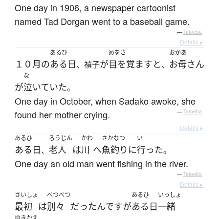
One day in 1906, a newspaper cartoonist
named Tad Dorgan went to a baseball game.
—
Tatoeba
Details ▸
あるひ
めをさ
おかあ
１０月
の
ある日
が
目を覚ます
と
お母さん
、禎子
、
な
が
泣いていた
。
One day in October, when Sadako awoke, she
found her mother crying.
—
Tatoeba
Details ▸
あるひ
ろうじん
かわ
さかなつ
い
ある日
老人
は
川
へ
魚釣り
に
行った
、
。
One day an old man went fishing in the river.
—
Tatoeba
Details ▸
さいしょ
べつべつ
あるひ
いっしょ
最初
は
別々
だった
んです
が
ある日
一緒
ゆきかえ