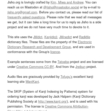
Jisho.org is lovingly crafted by
Kim, Miwa and Andrew
. You can
reach us on Mastodon at
@jisho@mastodon.social
or by e-mail to
jisho.org@gmail.com
. Before you contact us, please read our list of
frequently asked questions
. Please note that we read all messages
we get, but it can take a long time for us to reply as Jisho is a side
project and we do not have very much time to devote to it.
This site uses the
JMdict
,
Kanjidic2
,
JMnedict
and
Radkfile
dictionary files. These files are the property of the
Electronic
Dictionary Research and Development Group
, and are used in
conformance with the Group's
licence
.
Example sentences come from the
Tatoeba
project and are licensed
under
Creative Commons CC-BY
. And from the
Jreibun
project.
Audio files are graciously provided by
Tofugu’s
excellent kanji
learning site
WaniKani
.
The SKIP (System of Kanji Indexing by Patterns) system for
ordering kanji was developed by Jack Halpern (Kanji Dictionary
Publishing Society at
http://www.kanji.org/
), and is used with his
permission. The license is
Creative Commons Attribution-