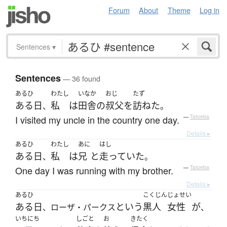
Forum
About
Theme
Log in
Sentences
▾
Sentences
— 36 found
あるひ
わたし
いなか
おじ
たず
ある日
私
は
田舎
の
叔父
を
訪ねた
、
。
I visited my uncle in the country one day.
—
Tatoeba
Details ▸
あるひ
わたし
あに
はし
ある日
私
は
兄
と
走っていた
、
。
One day I was running with my brother.
—
Tatoeba
Details ▸
あるひ
こくじん
じょせい
ある日
という
黒人
女性
が
、ローザ・パークス
、
いちにち
しごと
お
きたく