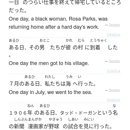
一日
の
つらい
仕事
を
終えて
帰宅
している
ところ
だった
。
One day, a black woman, Rosa Parks, was
returning home after a hard day's work.
—
Tatoeba
Details ▸
あるひ
おとこ
かれ
むら
とうちゃく
ある日
その
男
たち
が
彼
の
村
に
到着
した
、
。
One day the men got to his village.
—
Tatoeba
Details ▸
あるひ
わたし
うみ
い
７月
の
ある日
私たち
は
海
へ
行った
、
。
One day in July, we went to the sea.
—
Tatoeba
Details ▸
ねん
あるひ
な
年
の
ある日
という
名
１９０６
、タッド・ドーガン
しんぶん
まんがか
やきゅう
しあい
みにい
の
新聞
漫画家
が
野球
の
試合
を
見に行った
。