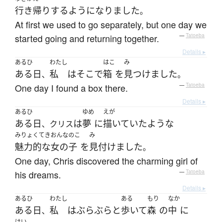
行き帰り
する
ようになりました
。
At first we used to go separately, but one day we
started going and returning together.
—
Tatoeba
Details ▸
あるひ
わたし
はこ
み
ある日
私
は
そこ
で
箱
を
見つけました
、
。
One day I found a box there.
—
Tatoeba
Details ▸
あるひ
ゆめ
えが
ある日
は
夢
に
描いていた
ような
、クリス
みりょくてき
おんなのこ
み
魅力的な
女の子
を
見付けました
。
One day, Chris discovered the charming girl of
his dreams.
—
Tatoeba
Details ▸
あるひ
わたし
ある
もり
なか
ある日
私
は
ぶらぶらと
歩いて
森
の
中
に
、
はい