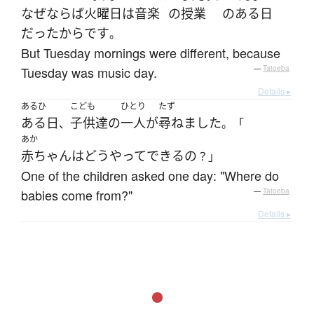
なぜならば
火曜日
は
音楽
の
授業
の
ある日
だった
から
です
。
But Tuesday mornings were different, because
Tuesday was music day.
—
Tatoeba
Details ▸
あるひ
こども
ひとり
たず
ある日
子供達
の
一人
が
尋ねました
、
。「
あか
赤ちゃん
は
どうやって
できる
の
？」
One of the children asked one day: "Where do
babies come from?"
—
Tatoeba
Details ▸