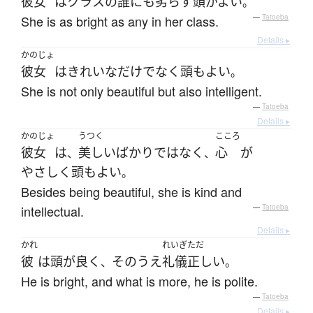
彼女
は
クラス
の
誰にも
劣らず
頭がよい
。
She is as bright as any in her class.
—
Tatoeba
Details ▸
かのじょ
彼女
は
きれいな
だけでなく
頭もよい
。
She is not only beautiful but also intelligent.
—
Tatoeba
Details ▸
かのじょ
うつく
こころ
彼女
は
美しい
ばかり
ではなく
心
が
、
、
やさしく
頭もよい
。
Besides being beautiful, she is kind and
intellectual.
—
Tatoeba
Details ▸
かれ
れいぎただ
彼
は
頭が良く
そのうえ
礼儀正しい
、
。
He is bright, and what is more, he is polite.
—
Tatoeba
Details ▸