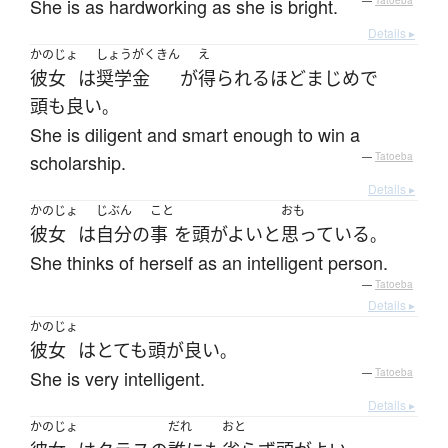
She is as hardworking as she is bright.
—
Tatoeba
Details ▸
かのじょ
しょうがくきん
え
彼女
は
奨学金
が
得られる
ほど
まじめ
で
頭も良い
。
She is diligent and smart enough to win a
scholarship.
—
Tatoeba
Details ▸
かのじょ
じぶん
こと
おも
彼女
は
自分
の
事
を
頭がよい
と
思っている
。
She thinks of herself as an intelligent person.
—
Tatoeba
Details ▸
かのじょ
彼女
は
とても
頭が良い
。
She is very intelligent.
—
Tatoeba
Details ▸
かのじょ
だれ
おと