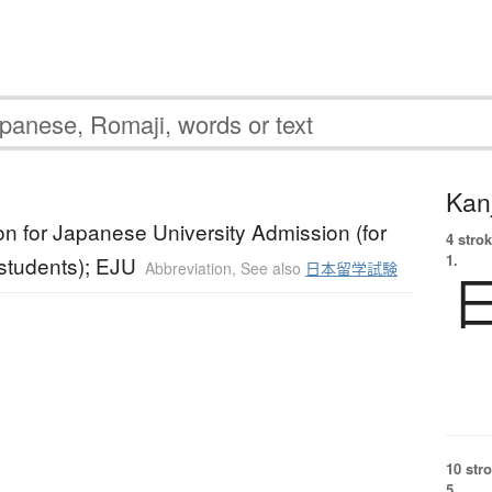
Kanj
n for Japanese University Admission (for
4 strok
1.
 students); EJU
Abbreviation
,
See also
日本留学試験
10 str
5.