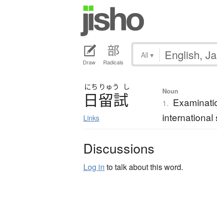
All
▾
Draw
Radicals
にち
りゅう
し
Noun
日留試
Examinatio
1.
international
Links
Discussions
Log in
to talk about this word.