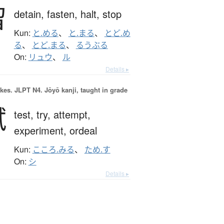
留
detain,
fasten,
halt,
stop
Kun:
と.める
、
と.まる
、
とど.め
る
、
とど.まる
、
るうぶる
On:
リュウ
、
ル
Details ▸
okes.
JLPT N4. Jōyō kanji, taught in grade
試
test,
try,
attempt,
experiment,
ordeal
Kun:
こころ.みる
、
ため.す
On:
シ
Details ▸