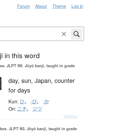
Forum
About
Theme
Log in
i in this word
es.
JLPT N5. Jōyō kanji, taught in grade
日
day,
sun,
Japan,
counter
for days
Kun:
ひ
、
-び
、
-か
On:
ニチ
、
ジツ
Details ▸
okes.
JLPT N3. Jōyō kanji, taught in grade