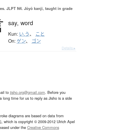
es.
JLPT N4. Jōyō kanji, taught in grade
言
say,
word
Kun:
い.う
、
こと
On:
ゲン
、
ゴン
Details ▸
ail to
jisho.org@gmail.com
. Before you
 long time for us to reply as Jisho is a side
troke diagrams are based on data from
G
, which is copyright © 2009-2012 Ulrich Apel
leased under the
Creative Commons