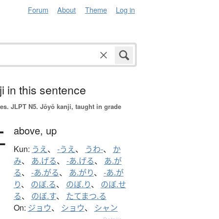
Forum
About
Theme
Log in
i in this sentence
es.
JLPT N5. Jōyō kanji, taught in grade
上
above,
up
Kun:
うえ
、
-うえ
、
うわ-
、
か
み
、
あ.げる
、
-あ.げる
、
あ.が
る
、
-あ.がる
、
あ.がり
、
-あ.が
り
、
のぼ.る
、
のぼ.り
、
のぼ.せ
る
、
のぼ.す
、
たてまつ.る
On:
ジョウ
、
ショウ
、
シャン