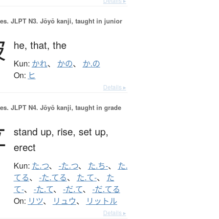
Details ▸
es.
JLPT N3. Jōyō kanji, taught in junior
彼
he,
that,
the
Kun:
かれ
、
かの
、
か.の
On:
ヒ
Details ▸
es.
JLPT N4. Jōyō kanji, taught in grade
立
stand up,
rise,
set up,
erect
Kun:
た.つ
、
-た.つ
、
た.ち-
、
た.
てる
、
-た.てる
、
た.て-
、
た
て-
、
-た.て
、
-だ.て
、
-だ.てる
On:
リツ
、
リュウ
、
リットル
Details ▸