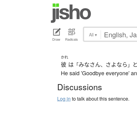
All
▾
Draw
Radicals
かれ
彼
は
みなさん
さよなら
「
、
」
He said 'Goodbye everyone' an
Discussions
Log in
to talk about this sentence.