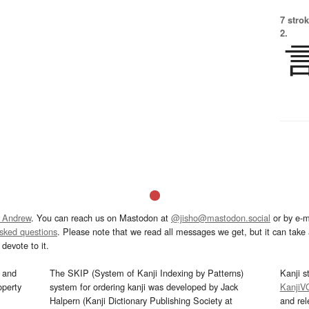
7 strok
2.
 Andrew
. You can reach us on Mastodon at
@jisho@mastodon.social
or by e-m
asked questions
. Please note that we read all messages we get, but it can take a
devote to it.
and
The SKIP (System of Kanji Indexing by Patterns)
Kanji s
operty
system for ordering kanji was developed by Jack
KanjiV
Halpern (Kanji Dictionary Publishing Society at
and re