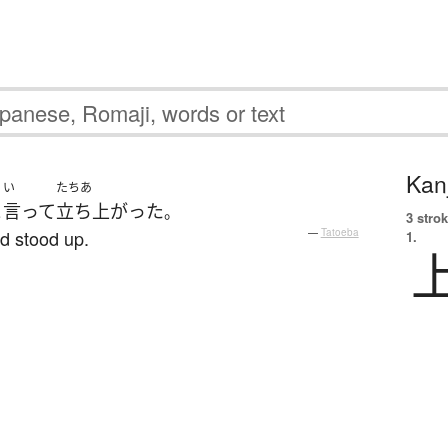
Kanj
い
たちあ
と
言って
立ち上がった
。
3 strok
d stood up.
—
Tatoeba
1.