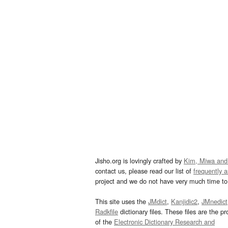
Jisho.org is lovingly crafted by
Kim, Miwa and
contact us, please read our list of
frequently 
project and we do not have very much time to 
This site uses the
JMdict
,
Kanjidic2
,
JMnedict
Radkfile
dictionary files. These files are the pr
of the
Electronic Dictionary Research and