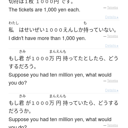
切符
は
枚
円
です
１
１０００
。
The tickets are 1,000 yen each.
—
Tatoeba
Details ▸
わたし
も
私
は
せいぜい
えん
しか
持っていない
１０００
。
I didn't have more than 1,000 yen.
—
Tatoeba
Details ▸
きみ
まん
えん
も
もし
君
が
万
円
持ってた
としたら
どう
１０００
、
する
だろう
。
Suppose you had ten million yen, what would
you do?
—
Tatoeba
Details ▸
きみ
まん
えん
も
もし
君
が
万
円
持っていたら
どう
する
１０００
、
だろうか
。
Suppose you had ten million yen, what would
you do?
—
Tatoeba