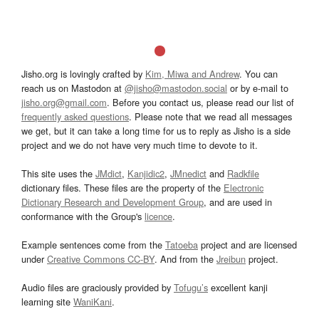
Jisho.org is lovingly crafted by
Kim, Miwa and Andrew
. You can
reach us on Mastodon at
@jisho@mastodon.social
or by e-mail to
jisho.org@gmail.com
. Before you contact us, please read our list of
frequently asked questions
. Please note that we read all messages
we get, but it can take a long time for us to reply as Jisho is a side
project and we do not have very much time to devote to it.
This site uses the
JMdict
,
Kanjidic2
,
JMnedict
and
Radkfile
dictionary files. These files are the property of the
Electronic
Dictionary Research and Development Group
, and are used in
conformance with the Group's
licence
.
Example sentences come from the
Tatoeba
project and are licensed
under
Creative Commons CC-BY
. And from the
Jreibun
project.
Audio files are graciously provided by
Tofugu’s
excellent kanji
learning site
WaniKani
.