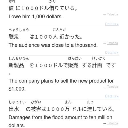
かれ
かり
彼
に
ドル
借りている
１０００
。
I owe him 1,000 dollars.
—
Tatoeba
Details ▸
ちょうしゅう
にん
ちか
聴衆
は
人
近かった
１０００
。
The audience was close to a thousand.
—
Tatoeba
Details ▸
しんせいひん
はんばい
けいかく
新製品
を
ドル
で
販売
する
計画
です
１０００
。
The company plans to sell the new product for
$1,000.
—
Tatoeba
Details ▸
しゅっすい
ひがい
まん
たっ
出水
の
被害
は
万
ドル
に
達している
１０００
。
Damages from the flood amount to ten million
dollars.
—
Tatoeba