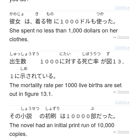
Details ▸
かのじょ
き
もの
つか
彼女
は
着る
物
に
ドル
も
使った
、
１０００
。
She spent no less than 1,000 dollars on her
clothes.
—
Tatoeba
Details ▸
しゅっしょうすう
にたい
しぼうりつ
ず
出生数
に対する
死亡率
が
図
１０００
１３．
しめ
に
示されている
１
。
The mortality rate per 1000 live births are set
out in figure 13.1.
—
Tatoeba
Details ▸
しょうせつ
しょずり
ぶ
その
小説
の
初刷
は
部
だった
１００００
。
The novel had an initial print run of 10,000
copies.
—
Tatoeba