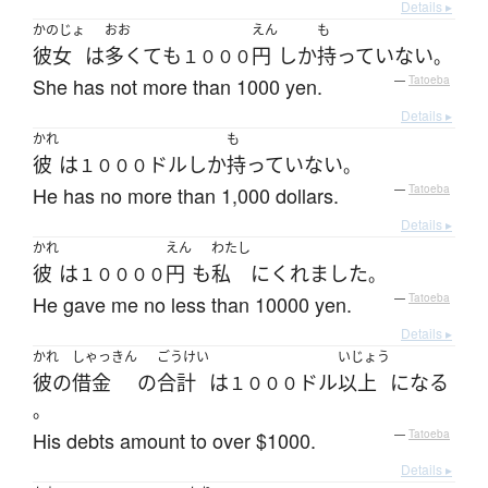
Details ▸
かのじょ
おお
えん
も
彼女
は
多くて
も
円
しか
持っていない
１０００
。
She has not more than 1000 yen.
—
Tatoeba
Details ▸
かれ
も
彼
は
ドル
しか
持っていない
１０００
。
He has no more than 1,000 dollars.
—
Tatoeba
Details ▸
かれ
えん
わたし
彼
は
円
も
私
に
くれました
１００００
。
He gave me no less than 10000 yen.
—
Tatoeba
Details ▸
かれ
しゃっきん
ごうけい
いじょう
彼の
借金
の
合計
は
ドル
以上
になる
１０００
。
His debts amount to over $1000.
—
Tatoeba
Details ▸