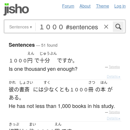
Forum
About
Theme
Log in
Sentences
▾
Sentences
— 51 found
えん
じゅうぶん
円
で
十分
ですか
１０００
。
Is one thousand yen enough?
—
Tatoeba
Details ▸
かれ
しょさい
すく
さつ
ほん
彼の
書斎
には
少なくとも
冊
の
本
が
１０００
ある
。
He has not less than 1,000 books in his study.
—
Tatoeba
Details ▸
きっぷ
まい
えん