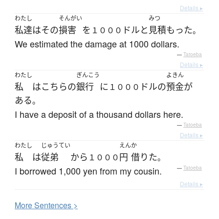
Details ▸
わたし
そんがい
みつ
私達
は
その
損害
を
ドル
と
見積もった
１０００
。
We estimated the damage at 1000 dollars.
—
Tatoeba
Details ▸
わたし
ぎんこう
よきん
私
は
こちらの
銀行
に
ドル
の
預金
が
１０００
ある
。
I have a deposit of a thousand dollars here.
—
Tatoeba
Details ▸
わたし
じゅうてい
えん
か
私
は
従弟
から
円
借りた
１０００
。
I borrowed 1,000 yen from my cousin.
—
Tatoeba
Details ▸
More
S
entences >