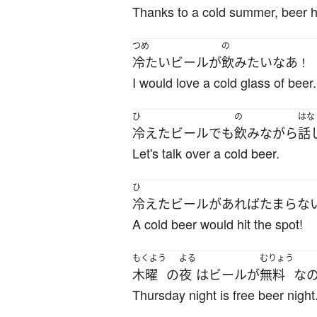
Thanks to a cold summer, beer h
つめ
の
冷たい
ビール
が
飲み
たい
なあ
！
I would love a cold glass of beer.
ひ
の
はな
冷えた
ビール
でも
飲み
ながら
話
Let's talk over a cold beer.
ひ
冷えた
ビール
が
あれば
たまらな
A cold beer would hit the spot!
もくよう
よる
むりょう
木曜
の
夜
は
ビール
が
無料
な
Thursday night is free beer night