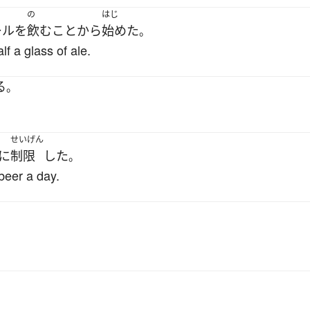
の
はじ
ール
を
飲む
こと
から
始めた
。
f a glass of ale.
る
。
せいげん
に
制限
した
。
 beer a day.