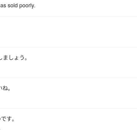
as sold poorly.
しましょう
。
い
ね
。
のです
。
.