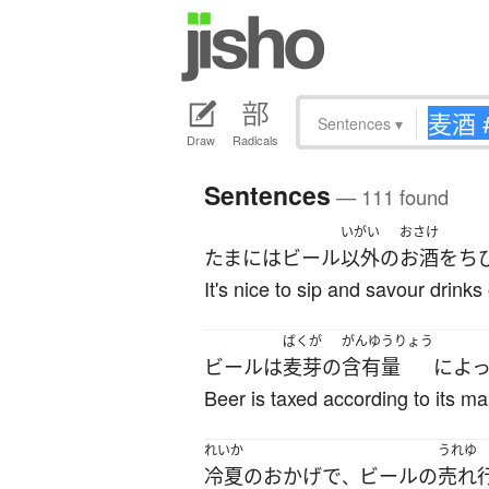
Sentences
▾
Draw
Radicals
Sentences
— 111 found
いがい
おさけ
たまに
は
ビール
以外
の
お酒
を
ち
It's nice to sip and savour drinks
ばくが
がんゆうりょう
ビール
は
麦芽
の
含有量
によ
Beer is taxed according to its ma
れいか
うれゆ
冷夏
の
おかげで
ビール
の
売れ
、