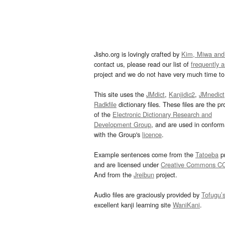
Jisho.org is lovingly crafted by
Kim, Miwa and
contact us, please read our list of
frequently 
project and we do not have very much time to 
This site uses the
JMdict
,
Kanjidic2
,
JMnedict
Radkfile
dictionary files. These files are the pr
of the
Electronic Dictionary Research and
Development Group
, and are used in confor
with the Group's
licence
.
Example sentences come from the
Tatoeba
pr
and are licensed under
Creative Commons C
And from the
Jreibun
project.
Audio files are graciously provided by
Tofugu’
excellent kanji learning site
WaniKani
.