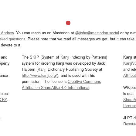
 Andrew
. You can reach us on Mastodon at
@jisho@mastodon.social
or by e-m
asked questions
. Please note that we read all messages we get, but it can take a
devote to it.
and
The SKIP (System of Kanji Indexing by Patterns)
Kanji s
operty
system for ordering kanji was developed by Jack
KanjiV
Halpern (Kanji Dictionary Publishing Society at
and re
mance
http://www.kanji.org/
), and is used with his
Attribu
permission. The license is
Creative Commons
Attribution-ShareAlike 4.0 International
.
Wikipe
oject
is dual
C-BY
.
ShareAl
Licens
s
JLPT d
Resour