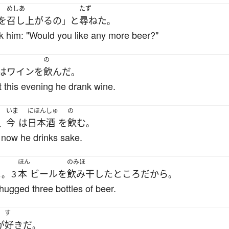
めしあ
たず
を
召し上がる
の
と
尋ねた
」
。
 him: "Would you like any more beer?"
の
は
ワイン
を
飲んだ
。
t this evening he drank wine.
いま
にほんしゅ
の
今
は
日本酒
を
飲む
、
。
t now he drinks sake.
ほん
のみほ
よ
本
ビール
を
飲み干した
ところ
だから
。３
。
hugged three bottles of beer.
す
が
好き
だ
。