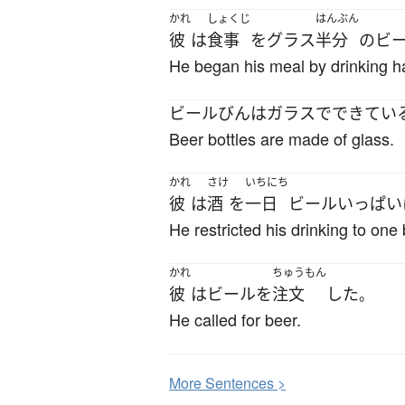
かれ
しょくじ
はんぶん
彼
は
食事
を
グラス
半分
の
ビ
He began his meal by drinking hal
ビール
びん
は
ガラス
で
できてい
Beer bottles are made of glass.
かれ
さけ
いちにち
彼
は
酒
を
一日
ビール
いっぱい
He restricted his drinking to one
かれ
ちゅうもん
彼
は
ビール
を
注文
した
。
He called for beer.
More
S
entences >