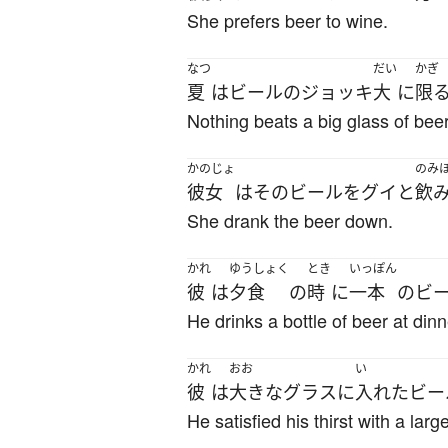
She prefers beer to wine.
なつ
だい
かぎ
夏
は
ビール
の
ジョッキ
大
に
限
Nothing beats a big glass of bee
かのじょ
のみ
彼女
は
その
ビール
を
グイと
飲
She drank the beer down.
かれ
ゆうしょく
とき
いっぽん
彼
は
夕食
の
時
に
一本
の
ビ
He drinks a bottle of beer at dinn
かれ
おお
い
彼
は
大きな
グラス
に
入れた
ビー
He satisfied his thirst with a larg