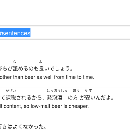
な
よ
びちび
舐める
の
も
良い
でしょう
。
 other than beer as well from time to time.
かぜい
はっぽうしゅ
ほう
やす
って
課税
される
から
発泡酒
の
方
が
安い
ん
だ
よ
、
。
lt content, so low-malt beer is cheaper.
行き
は
よくなかった
。