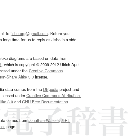
ail to
jisho.org@gmail.com
. Before you
 long time for us to reply as Jisho is a side
troke diagrams are based on data from
G
, which is copyright © 2009-2012 Ulrich Apel
leased under the
Creative Commons
tion-Share Alike 3.0
license.
dia data comes from the
DBpedia
project and
 licensed under
Creative Commons Attribution-
ike 3.0
and
GNU Free Documentation
e
.
ata comes from
Jonathan Waller‘s
JLPT
ces
page.