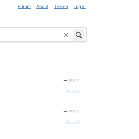
Forum
About
Theme
Log in
—
Tatoeba
Details ▸
—
Tatoeba
Details ▸