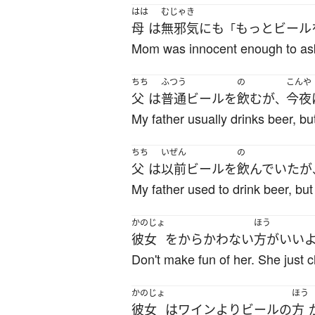
はは
むじゃき
母
は
無邪気
にも
もっと
ビール
「
Mom was innocent enough to ask
ちち
ふつう
の
こんや
父
は
普通
ビール
を
飲む
が
今夜
、
My father usually drinks beer, bu
ちち
いぜん
の
父
は
以前
ビール
を
飲んでいた
が
My father used to drink beer, bu
かのじょ
ほう
彼女
を
からかわない
方がいい
Don't make fun of her. She just c
かのじょ
ほう
彼女
は
ワイン
より
ビール
の
方