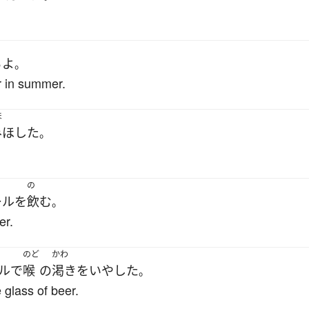
る
よ
。
r in summer.
ほ
みほした
。
の
ール
を
飲む
。
er.
のど
かわ
ル
で
喉
の
渇き
を
いやした
。
e glass of beer.