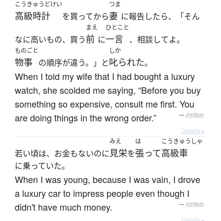
こうきゅうどけい
つま
高級時計
妻
を買ってから
に報告したら、「そん
まえ
ひとこと
前
一言
なに高いもの、買う
に
、相談してよ。
ものごと
しか
物事
叱られた
の順序が違う。」と
。
When I told my wife that I had bought a luxury
watch, she scolded me saying, “Before you buy
something so expensive, consult me first. You
are doing things in the wrong order.”
—
Jreibun
Details ▸
みえ
は
こうきゅうしゃ
見栄
張って
高級車
若い頃は、お金もないのに
を
に乗っていた。
When I was young, because I was vain, I drove
a luxury car to impress people even though I
didn't have much money.
—
Jreibun
Details ▸