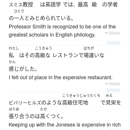
教授
は
英語学
で
は
最高
級
の
学者
スミス
、
ひとり
の
一人
と
みとめられている
。
Professor Smith is recognized to be one of the
greatest scholars in English philology.
—
Tatoeba
Details ▸
わたし
こうきゅう
ばちが
私
は
その
高級な
レストラン
で
場違いな
かん
感じがした
。
I felt out of place in the expensive restaurant.
—
Tatoeba
Details ▸
こうきゅうじゅうたくち
みえ
の
ような
高級住宅地
で
見栄
を
ビバリーヒルズ
はりあ
たか
張り合う
の
は
高くつく
。
Keeping up with the Joneses is expensive in rich