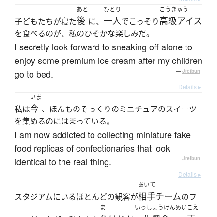
あと
ひとり
こうきゅう
後
一人
高級アイス
子どもたちが寝た
に、
でこっそり
を食べるのが、私のひそかな楽しみだ。
I secretly look forward to sneaking off alone to
enjoy some premium ice cream after my children
go to bed.
—
Jreibun
Details ▸
いま
今
私は
、ほんものそっくりのミニチュアのスイーツ
を集めるのにはまっている。
I am now addicted to collecting miniature fake
food replicas of confectionaries that look
identical to the real thing.
—
Jreibun
Details ▸
あいて
相手チーム
スタジアムにいるほとんどの観客が
のフ
ま
いっしょうけんめい
こえ