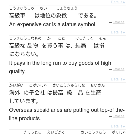
Details ▸
こうきゅうしゃ
ちい
しょうちょう
高級車
は
地位
の
象徴
である
。
An expensive car is a status symbol.
—
Tatoeba
Details ▸
こうきゅう
しなもの
か
こと
けっきょく
そん
高級な
品物
を
買う
事
は
結局
は
損
、
にならない
。
It pays in the long run to buy goods of high
quality.
—
Tatoeba
Details ▸
かいがい
こがいしゃ
さいこう
きゅう
しな
せいさん
海外
の
子会社
は
最高
級
品
を
生産
しています
。
Overseas subsidiaries are putting out top-of the-
line products.
—
Tatoeba
Details ▸
きょうじゅ
えいごがく
さいこう
きゅう
がくしゃ