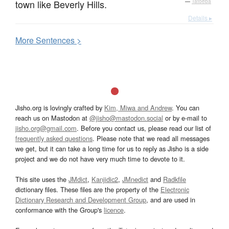
town like Beverly Hills.
—
Tatoeba
Details ▸
More
S
entences >
Jisho.org is lovingly crafted by
Kim, Miwa and Andrew
. You can
reach us on Mastodon at
@jisho@mastodon.social
or by e-mail to
jisho.org@gmail.com
. Before you contact us, please read our list of
frequently asked questions
. Please note that we read all messages
we get, but it can take a long time for us to reply as Jisho is a side
project and we do not have very much time to devote to it.
This site uses the
JMdict
,
Kanjidic2
,
JMnedict
and
Radkfile
dictionary files. These files are the property of the
Electronic
Dictionary Research and Development Group
, and are used in
conformance with the Group's
licence
.