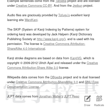
Example sentences come from the
Tatoeba
project and are licensed
under
Creative Commons CC-BY
. And from the
Jreibun
project.
Audio files are graciously provided by
Tofugu’s
excellent kanji
learning site
WaniKani
.
The SKIP (System of Kanji Indexing by Patterns) system for
ordering kanji was developed by Jack Halpern (Kanji Dictionary
Publishing Society at
http://www.kanji.org/
), and is used with his
permission. The license is
Creative Commons Attribution-
ShareAlike 4.0 International
.
Kanji stroke diagrams are based on data from
KanjiVG
, which is
copyright © 2009-2012 Ulrich Apel and released under the
Creative
Commons Attribution-Share Alike 3.0
license.
Wikipedia data comes from the
DBpedia
project and is dual licensed
under
Creative Commons Attribution-ShareAlike 3.0
and
GNU Free
Documentation License
.
JLPT data comes from
Jonathan Waller‘s
JLPT Resources
page.
Draw
Radicals