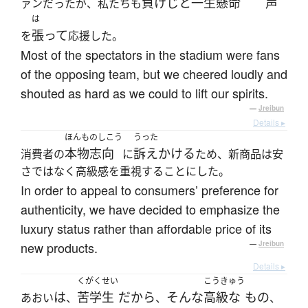
負けじと
一生懸命
声
ァンだったが、私たちも
は
張って
を
応援した。
Most of the spectators in the stadium were fans
of the opposing team, but we cheered loudly and
shouted as hard as we could to lift our spirits.
—
Jreibun
Details ▸
ほんものしこう
うった
本物志向
訴えかける
消費者の
に
ため、新商品は安
さではなく高級感を重視することにした。
In order to appeal to consumers’ preference for
authenticity, we have decided to emphasize the
luxury status rather than affordable price of its
new products.
—
Jreibun
Details ▸
くがくせい
こうきゅう
は
苦学生
だ
から
そんな
高級な
もの
あおい
、
、
、