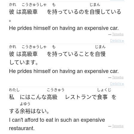
かれ
こうきゅうしゃ
も
じまん
彼
は
高級車
を
持っている
の
を
自慢
している
。
He prides himself on having an expensive car.
—
Tatoeba
Details ▸
かれ
こうきゅうしゃ
も
じまん
彼
は
高級車
を
持っている
こと
を
自慢
しています
。
He prides himself on having an expensive car.
—
Tatoeba
Details ▸
わたし
こうきゅう
しょくじ
私
には
こんな
高級
レストラン
で
食事
を
よゆう
する
余裕
は
ない
。
I can't afford to eat in such an expensive
restaurant.
—
Tatoeba