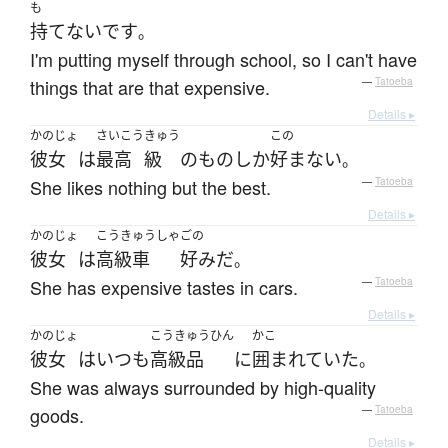
も
持てない
です
。
I'm putting myself through school, so I can't have
things that are that expensive.
—
Tatoeba
Details ▸
かのじょ
さいこう
きゅう
この
彼女
は
最高
級
の
もの
しか
好まない
。
She likes nothing but the best.
—
Tatoeba
Details ▸
かのじょ
こうきゅうしゃ
ごの
彼女
は
高級車
好み
だ
。
She has expensive tastes in cars.
—
Tatoeba
Details ▸
かのじょ
こうきゅうひん
かこ
彼女
は
いつも
高級品
に
囲まれていた
。
She was always surrounded by high-quality
goods.
—
Tatoeba
Details ▸