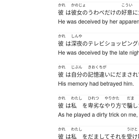
かれ
かのじょ
こうい
彼
は
彼女の
うわべ
だけ
の
好意
に
He was deceived by her apparent
かれ
しんや
彼
は
深夜
の
テレビショッピング
He was deceived by the late nigh
かれ
じぶん
きおく
ちが
彼
は
自分
の
記憶
違い
に
だまされ
His memory had betrayed him.
かれ
わたし
ひれつ
やりかた
だま
彼
は
私
を
卑劣な
やり方
で
騙し
As he played a dirty trick on me, 
かれ
わたし
うけと
彼
は
私
を
だまして
それ
を
受け