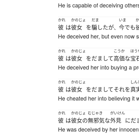
He is capable of deceiving other
かれ
かのじょ
だま
いま
彼
は
彼女
を
騙した
が
今でも
、
He deceived her, but even now s
かれ
かのじょ
こうか
ほう
彼
は
彼女
を
だまして
高価な
宝
He deceived her into buying a pr
かれ
かのじょ
しん
彼
は
彼女
を
だまして
それ
を
真
He cheated her into believing it 
かれ
かのじょ
むじゃき
がいけん
彼
は
彼女の
無邪気な
外見
に
だ
He was deceived by her innocen