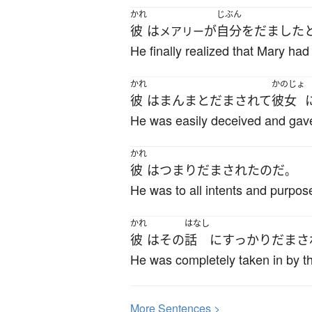
かれ
じぶん
彼
は
が
自分
を
だました
メアリー
He finally realized that Mary had
かれ
かのじょ
彼
は
まんまと
だまされて
彼女
He was easily deceived and ga
かれ
彼
は
つまり
だまされた
のだ
。
He was to all intents and purpos
かれ
はなし
彼
は
その
話
に
すっかり
だまさ
He was completely taken in by th
More
S
entences >