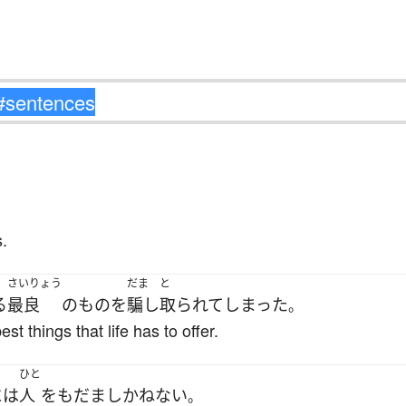
.
さいりょう
だま
と
る
最良
の
もの
を
騙し
取られて
しまった
。
t things that life has to offer.
ひと
に
は
人
を
も
だまし
かねない
。