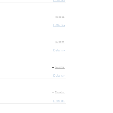
—
Tatoeba
Details ▸
—
Tatoeba
Details ▸
—
Tatoeba
Details ▸
—
Tatoeba
Details ▸