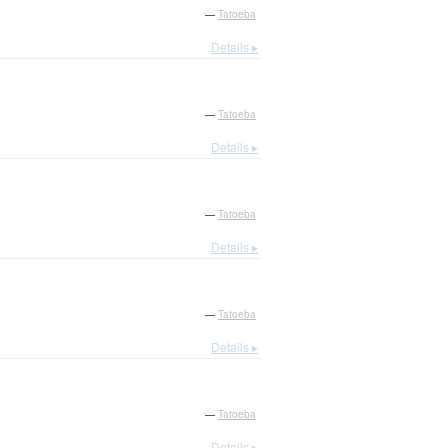
—
Tatoeba
Details ▸
—
Tatoeba
Details ▸
—
Tatoeba
Details ▸
—
Tatoeba
Details ▸
—
Tatoeba
Details ▸