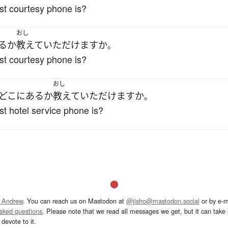
st courtesy phone is?
おし
る
か
教えて
いただけます
か
。
st courtesy phone is?
おし
どこ
に
ある
か
教えて
いただけます
か
。
t hotel service phone is?
 Andrew
. You can reach us on Mastodon at
@jisho@mastodon.social
or by e-m
asked questions
. Please note that we read all messages we get, but it can take a
devote to it.