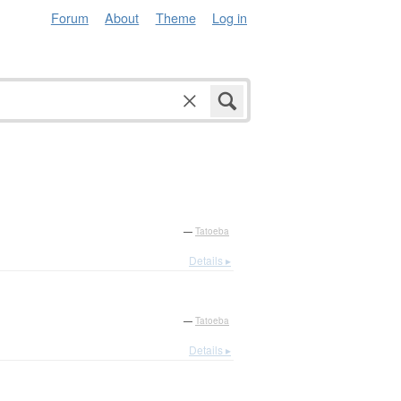
Forum
About
Theme
Log in
—
Tatoeba
Details ▸
—
Tatoeba
Details ▸