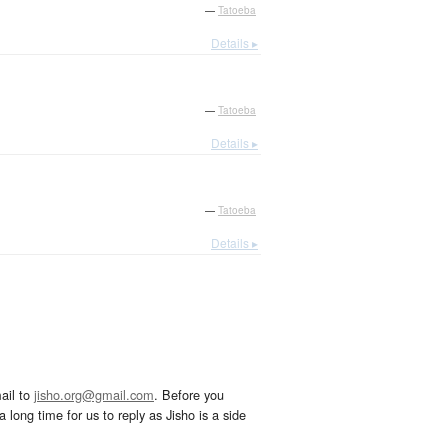
—
Tatoeba
Details ▸
—
Tatoeba
Details ▸
—
Tatoeba
Details ▸
ail to
jisho.org@gmail.com
. Before you
 long time for us to reply as Jisho is a side