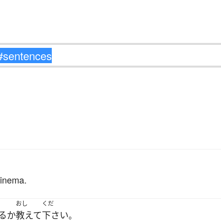
。
cinema.
おし
くだ
る
か
教えて
下さい
。