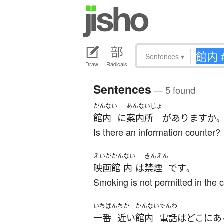
Sentences
▾
Draw
Radicals
Sentences
— 5 found
かんない
あんないじょ
館内
に
案内所
が
あります
か
Is there an information counter?
えいがかん
ない
きんえん
映画館
内
は
禁煙
です
。
Smoking is not permitted in the 
いちばん
ちか
かんない
でんわ
一番
近い
館内
電話
は
どこ
に
あ