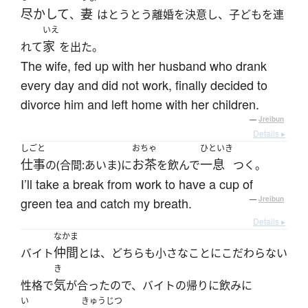
尽かして
妻
、
はとうとう離婚を決意し、子どもを連
いえ
家
れて
を出た。
The wife, fed up with her husband who drank
every day and did not work, finally decided to
divorce him and left home with her children.
—
Jreibun
Details ▸
しごと
おちゃ
ひといき
仕事
お茶
一息
の(合間:あいま)に
を飲んで
つく。
I’ll take a break from work to have a cup of
green tea and catch my breath.
—
Jreibun
Details ▸
なかま
仲間
バイト
とは、どちらも小さなことにこだわらない
き
気
性格で
が合ったので、バイトの帰りに飲みに
い
きゅうじつ