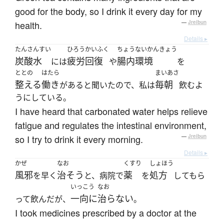
good for the body, so I drink it every day for my
health.
—
Jreibun
Details ▸
たんさんすい
ひろうかいふく
ちょうないかんきょう
炭酸水
疲労回復
腸内環境
には
や
を
ととの
はたら
まいあさ
整える
働き
毎朝
があると聞いたので、私は
飲むよ
うにしている。
I have heard that carbonated water helps relieve
fatigue and regulates the intestinal environment,
so I try to drink it every morning.
—
Jreibun
Details ▸
かぜ
なお
くすり
しょほう
風邪
治そう
薬
処方
を早く
と、病院で
を
してもら
いっこう
なお
一向に
治らない
って飲んだが、
。
I took medicines prescribed by a doctor at the