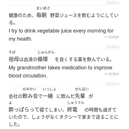
Details ▸
まいあさ
毎朝
健康のため、
野菜ジュースを飲むようにしてい
る。
I try to drink vegetable juice every morning for
my health.
—
Jreibun
Details ▸
そぼ
じゅんかん
祖母
循環
は血液の
を良くする薬を飲んでいる。
My grandmother takes medication to improve
blood circulation.
—
Jreibun
Details ▸
のみかい
いっしょ
せんぱい
飲み会
一緒
先輩
会社の
で
に飲んだ
が
よ
しゅうでん
酔っぱらって
終電
寝てしまい、
の時間も過ぎて
いたので、しょうがなくタクシーで家まで送ることに
した。