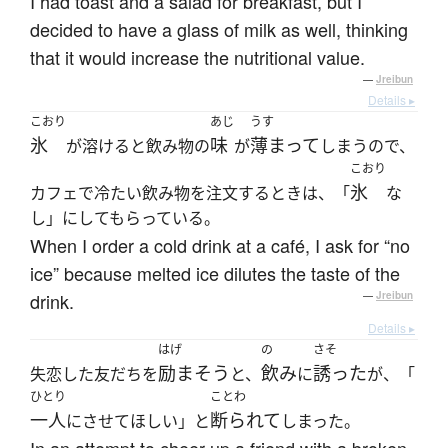
I had toast and a salad for breakfast, but I
decided to have a glass of milk as well, thinking
that it would increase the nutritional value.
—
Jreibun
Details ▸
こおり
あじ
うす
氷
味
薄まって
が溶けると飲み物の
が
しまうので、
こおり
氷
カフェで冷たい飲み物を注文するときは、「
な
し」にしてもらっている。
When I order a cold drink at a café, I ask for “no
ice” because melted ice dilutes the taste of the
drink.
—
Jreibun
Details ▸
はげ
の
さそ
励まそう
飲み
誘った
失恋した友だちを
と、
に
が、「
ひとり
ことわ
一人
断られて
にさせてほしい」と
しまった。