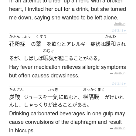
In an attempt to cheer up a friend with a broken
heart, I invited her out for a drink, but she turned
me down, saying she wanted to be left alone.
—
Jreibun
Details ▸
かふんしょう
くすり
かんわ
花粉症
薬
緩和
の
を飲むとアレルギー症状は
され
ねむけ
眠気
るが、しばしば
が起こることがある。
Hay fever medication relieves allergic symptoms
but often causes drowsiness.
—
Jreibun
Details ▸
たんさん
いっき
おうかくまく
炭酸
一気に
横隔膜
ジュースを
飲むと、
がけいれ
んし、しゃっくりが出ることがある。
Drinking carbonated beverages in one gulp may
cause convulsions of the diaphragm and result
in hiccups.
—
Jreibun