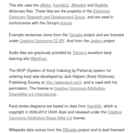
This site uses the
JMdict
,
Kanjidic2
,
JMnedict
and
Radkfile
dictionary files. These files are the property of the
Electronic
Dictionary Research and Development Group
, and are used in
conformance with the Group's
licence
.
Example sentences come from the
Tatoeba
project and are licensed
under
Creative Commons CC-BY
. And from the
Jreibun
project.
Audio files are graciously provided by
Tofugu’s
excellent kanji
learning site
WaniKani
.
The SKIP (System of Kanji Indexing by Patterns) system for
ordering kanji was developed by Jack Halpern (Kanji Dictionary
Publishing Society at
http://www.kanji.org/
), and is used with his
permission. The license is
Creative Commons Attribution-
ShareAlike 4.0 International
.
Kanji stroke diagrams are based on data from
KanjiVG
, which is
copyright © 2009-2012 Ulrich Apel and released under the
Creative
Commons Attribution-Share Alike 3.0
license.
Wikipedia data comes from the
DBpedia
project and is dual licensed