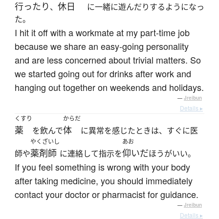
行ったり
休日
、
に一緒に遊んだりするようになっ
た。
I hit it off with a workmate at my part-time job
because we share an easy-going personality
and are less concerned about trivial matters. So
we started going out for drinks after work and
hanging out together on weekends and holidays.
—
Jreibun
Details ▸
くすり
からだ
薬
体
を飲んで
に異常を感じたときは、すぐに医
やくざいし
あお
薬剤師
仰いだ
師や
に連絡して指示を
ほうがいい。
If you feel something is wrong with your body
after taking medicine, you should immediately
contact your doctor or pharmacist for guidance.
—
Jreibun
Details ▸