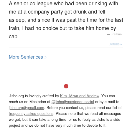
A senior colleague who had been drinking with
me at a company party got drunk and fell
asleep, and since it was past the time for the last
train, I had no choice but to take him home by
cab.
—
Jreibun
Details ▸
More
S
entences >
Jisho.org is lovingly crafted by
Kim, Miwa and Andrew
. You can
reach us on Mastodon at
@jisho@mastodon.social
or by e-mail to
jisho.org@gmail.com
. Before you contact us, please read our list of
frequently asked questions
. Please note that we read all messages
we get, but it can take a long time for us to reply as Jisho is a side
project and we do not have very much time to devote to it.