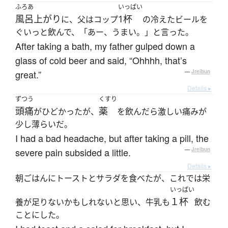
ふろあ
いっぱい
風呂上がり
1杯
に、父はコップ
の冷えたビールを
ぐいっと飲んで、「あー、うまい。」と言った。
After taking a bath, my father gulped down a
glass of cold beer and said, “Ohhhh, that’s
great.”
—
Jreibun
Details ▸
ずつう
くすり
頭痛
薬
がひどかったが、
を飲んだら激しい痛みが
少し薄らいだ。
I had a bad headache, but after taking a pill, the
severe pain subsided a little.
—
Jreibun
Details ▸
朝ごはんにトーストとサラダを食べたが、これでは栄
いっぱい
１杯
養が足りないかもしれないと思い、牛乳も
飲む
ことにした。