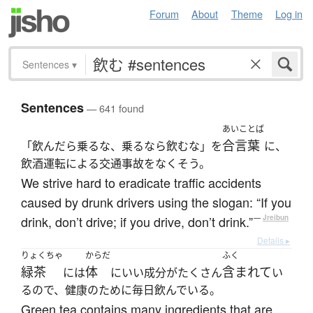
Forum
About
Theme
Log in
Sentences
▾
Sentences
— 641 found
あいことば
合言葉
「飲んだら乗るな、乗るなら飲むな」を
に、
飲酒運転による交通事故をなくそう。
We strive hard to eradicate traffic accidents
caused by drunk drivers using the slogan: “If you
drink, don’t drive; if you drive, don’t drink.”
—
Jreibun
Details ▸
りょくちゃ
からだ
ふく
緑茶
体
含まれて
には
にいい成分がたくさん
い
るので、健康のために毎日飲んでいる。
Green tea contains many ingredients that are