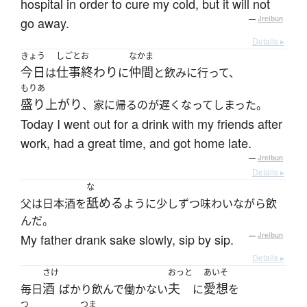
hospital in order to cure my cold, but it will not
go away.
—
Jreibun
Details ▸
きょう
しごとお
なかま
今日
仕事終わり
仲間
は
に
と飲みに行って、
もりあ
盛り上がり
、家に帰るのが遅くなってしまった。
Today I went out for a drink with my friends after
work, had a great time, and got home late.
—
Jreibun
Details ▸
な
舐める
父は日本酒を
ように少しずつ味わいながら飲
んだ。
My father drank sake slowly, sip by sip.
—
Jreibun
Details ▸
さけ
おっと
あいそ
酒
夫
愛想
毎日
ばかり飲んで働かない
に
を
つ
つま