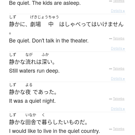
Be quiet. The kids are asleep.
—
Tatoeba
Details ▸
しず
げきじょう
ちゅう
静かに
劇場
中
は
しゃべって
は
いけません
、
。
Be quiet. Don't talk in the theater.
—
Tatoeba
Details ▸
しず
なが
ふか
静かな
流れ
は
深い
。
Still waters run deep.
—
Tatoeba
Details ▸
しず
よる
静かな
夜
であった
。
It was a quiet night.
—
Tatoeba
Details ▸
しず
いなか
く
静かな
田舎
で
暮らし
たい
もの
だ
。
I would like to live in the quiet country.
—
Tatoeba