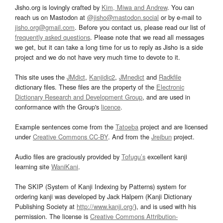
Jisho.org is lovingly crafted by
Kim, Miwa and Andrew
. You can
reach us on Mastodon at
@jisho@mastodon.social
or by e-mail to
jisho.org@gmail.com
. Before you contact us, please read our list of
frequently asked questions
. Please note that we read all messages
we get, but it can take a long time for us to reply as Jisho is a side
project and we do not have very much time to devote to it.
This site uses the
JMdict
,
Kanjidic2
,
JMnedict
and
Radkfile
dictionary files. These files are the property of the
Electronic
Dictionary Research and Development Group
, and are used in
conformance with the Group's
licence
.
Example sentences come from the
Tatoeba
project and are licensed
under
Creative Commons CC-BY
. And from the
Jreibun
project.
Audio files are graciously provided by
Tofugu’s
excellent kanji
learning site
WaniKani
.
The SKIP (System of Kanji Indexing by Patterns) system for
ordering kanji was developed by Jack Halpern (Kanji Dictionary
Publishing Society at
http://www.kanji.org/
), and is used with his
permission. The license is
Creative Commons Attribution-