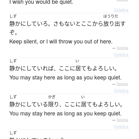
I wish you would be quiet.
Details ▸
しず
ほうりだ
静か
に
していろ
さもないと
ここ
から
放り出す
。
ぞ
。
Keep silent, or I will throw you out of here.
—
Tatoeba
Details ▸
しず
い
静か
に
していれば
ここ
に
居て
も
よろしい
、
。
You may stay here as long as you keep quiet.
—
Tatoeba
Details ▸
しず
かぎ
い
静か
に
している
限り
ここ
に
居て
も
よろしい
、
。
You may stay here as long as you keep quiet.
—
Tatoeba
Details ▸
しず