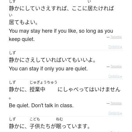
しず
い
静か
に
してい
さえすれば
ここ
に
居
たければ
、
い
居て
も
よい
。
You may stay here if you like, so long as you
keep quiet.
—
Tatoeba
Details ▸
しず
静かに
さえ
していれば
いて
も
いい
よ
。
You can stay if only you are quiet.
—
Tatoeba
Details ▸
しず
じゅぎょうちゅう
静かに
授業中
に
しゃべって
は
いけません
、
。
Be quiet. Don't talk in class.
—
Tatoeba
Details ▸
しず
こども
ねむ
静かに
子供たち
が
眠っています
、
。