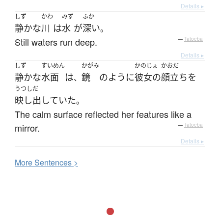
Details ▸
しず
かわ
みず
ふか
静かな
川
は
水
が
深い
。
Still waters run deep.
—
Tatoeba
Details ▸
しず
すいめん
かがみ
かのじょ
かおだ
静かな
水面
は
鏡
のように
彼女の
顔立ち
を
、
うつしだ
映し出していた
。
The calm surface reflected her features like a
mirror.
—
Tatoeba
Details ▸
More
S
entences >