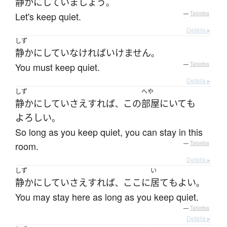
静か
に
していましょう
。
Let's keep quiet.
—
Tatoeba
Details ▸
しず
静か
に
してい
なければいけません
。
You must keep quiet.
—
Tatoeba
Details ▸
しず
へや
静か
に
してい
さえすれば
この
部屋
に
いて
も
、
よろしい
。
So long as you keep quiet, you can stay in this
room.
—
Tatoeba
Details ▸
しず
い
静か
に
してい
さえすれば
ここ
に
居て
も
よい
、
。
You may stay here as long as you keep quiet.
—
Tatoeba
Details ▸