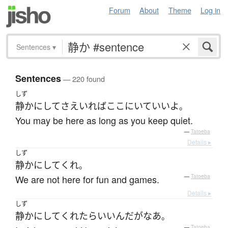
Forum
About
Theme
Log in
Sentences
▾
Sentences
— 220 found
しず
静か
に
して
さえ
いれば
ここ
に
いて
いい
よ
。
You may be here as long as you keep quiet.
—
Tatoeba
Details ▸
しず
静か
に
して
くれ
。
We are not here for fun and games.
—
Tatoeba
Details ▸
しず
静か
に
して
くれたら
いい
ん
だ
が
なあ
。
—
Tatoeba