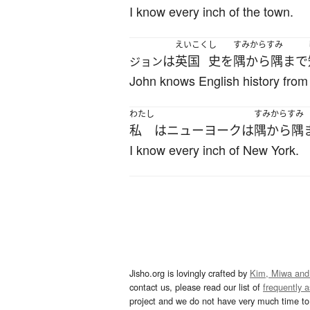
I know every inch of the town.
えいこく
し
すみからすみ
は
英国
史
を
隅から隅まで
ジョン
John knows English history from 
わたし
すみからすみ
私
は
ニューヨーク
は
隅から隅
I know every inch of New York.
Jisho.org is lovingly crafted by
Kim, Miwa and
contact us, please read our list of
frequently 
project and we do not have very much time to 