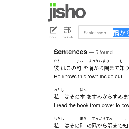
Sentences
▾
Draw
Radicals
Sentences
— 5 found
かれ
まち
すみからすみ
し
彼
は
この
町
を
隅から隅まで
知
He knows this town inside out.
わたし
ほん
私
は
その
本
を
すみからすみま
I read the book from cover to cov
わたし
まち
すみからすみ
し
私
は
その
町
の
隅から隅まで
知