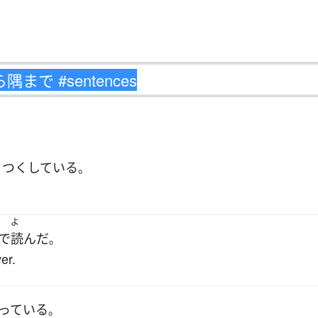
り
つくしている
。
よ
で
読んだ
。
er.
っている
。