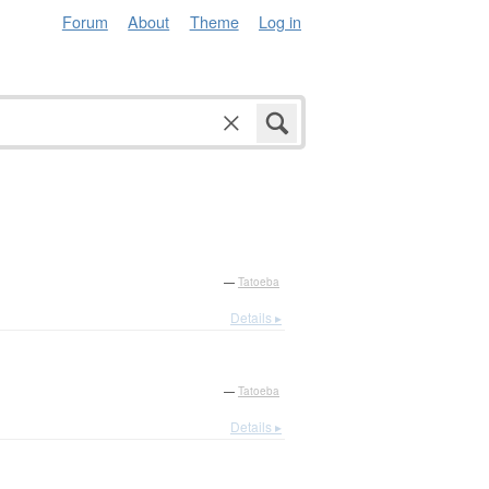
Forum
About
Theme
Log in
—
Tatoeba
Details ▸
—
Tatoeba
Details ▸