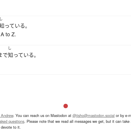
し
知っている
。
A to Z.
し
まで
知っている
。
 Andrew
. You can reach us on Mastodon at
@jisho@mastodon.social
or by e-m
asked questions
. Please note that we read all messages we get, but it can take a
devote to it.