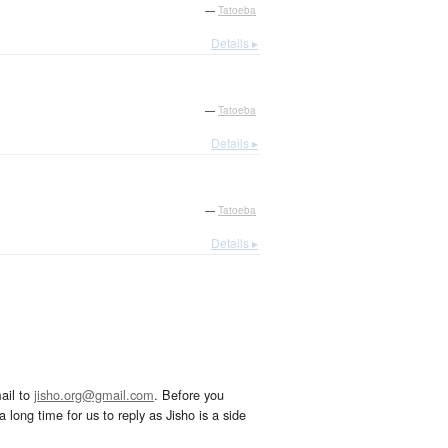
—
Tatoeba
Details ▸
—
Tatoeba
Details ▸
—
Tatoeba
Details ▸
ail to
jisho.org@gmail.com
. Before you
 long time for us to reply as Jisho is a side