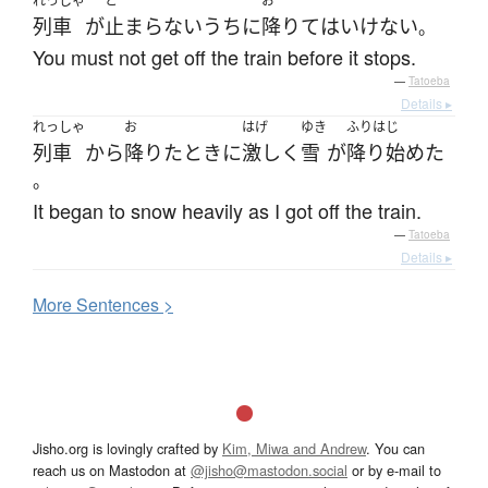
れっしゃ
と
お
列車
が
止まら
ないうちに
降りて
は
いけない
。
You must not get off the train before it stops.
—
Tatoeba
Details ▸
れっしゃ
お
はげ
ゆき
ふりはじ
列車
から
降りた
とき
に
激しく
雪
が
降り始めた
。
It began to snow heavily as I got off the train.
—
Tatoeba
Details ▸
More
S
entences >
Jisho.org is lovingly crafted by
Kim, Miwa and Andrew
. You can
reach us on Mastodon at
@jisho@mastodon.social
or by e-mail to