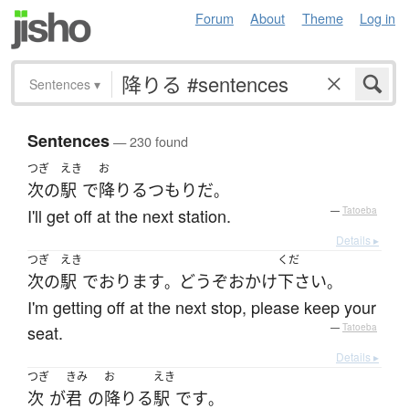
Forum
About
Theme
Log in
Sentences
▾
Sentences
— 230 found
つぎ
えき
お
次の
駅
で
降りる
つもり
だ
。
I'll get off at the next station.
—
Tatoeba
Details ▸
つぎ
えき
くだ
次の
駅
で
おります
どうぞ
おかけ
下さい
。
。
I'm getting off at the next stop, please keep your
seat.
—
Tatoeba
Details ▸
つぎ
きみ
お
えき
次
が
君
の
降りる
駅
です
。