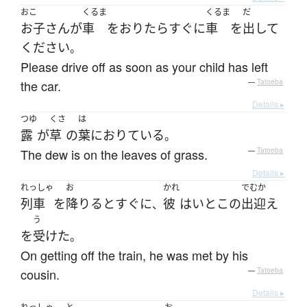
おこ
くるま
くるま
だ
お子さん
が
車
を
おりたら
すぐに
車
を
出して
ください
。
Please drive off as soon as your child has left
the car.
—
Tatoeba
Details ▸
つゆ
くさ
は
露
が
草
の
葉
に
おりている
。
The dew is on the leaves of grass.
—
Tatoeba
Details ▸
れっしゃ
お
かれ
でむか
列車
を
降りる
と
すぐに
彼
は
いとこ
の
出迎え
、
う
を
受けた
。
On getting off the train, he was met by his
cousin.
—
Tatoeba
Details ▸