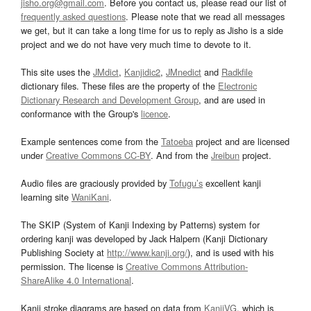
jisho.org@gmail.com
. Before you contact us, please read our list of
frequently asked questions
. Please note that we read all messages
we get, but it can take a long time for us to reply as Jisho is a side
project and we do not have very much time to devote to it.
This site uses the
JMdict
,
Kanjidic2
,
JMnedict
and
Radkfile
dictionary files. These files are the property of the
Electronic
Dictionary Research and Development Group
, and are used in
conformance with the Group's
licence
.
Example sentences come from the
Tatoeba
project and are licensed
under
Creative Commons CC-BY
. And from the
Jreibun
project.
Audio files are graciously provided by
Tofugu’s
excellent kanji
learning site
WaniKani
.
The SKIP (System of Kanji Indexing by Patterns) system for
ordering kanji was developed by Jack Halpern (Kanji Dictionary
Publishing Society at
http://www.kanji.org/
), and is used with his
permission. The license is
Creative Commons Attribution-
ShareAlike 4.0 International
.
Kanji stroke diagrams are based on data from
KanjiVG
, which is