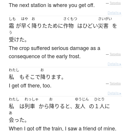
The next station is where you get off.
—
Tatoeba
Details ▸
しも
はや
お
さくもつ
さいがい
霜
が
早く
降りた
ために
作物
は
ひどい
災害
を
う
受けた
。
The crop suffered serious damage as a
consequence of the early frost.
—
Tatoeba
Details ▸
わたし
お
私
も
そこ
で
降ります
。
I get off there, too.
—
Tatoeba
Details ▸
わたし
れっしゃ
お
ゆうじん
ひとり
私
は
列車
から
降りる
と
友人
の
１人
に
、
あ
会った
。
When I got off the train, I saw a friend of mine.