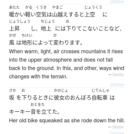
Details ▸
あたた
かる
くうき
やまご
じょうくう
暖かい
軽い
空気
は
山越え
する
と
上空
に
じょうしょう
ちじょう
お
上昇
し
地上
には
下りて
こない
こと
など
、
、
かぜ
ちけい
か
風
は
地形
によって
変わります
。
When warm, light, air crosses mountains it rises
into the upper atmosphere and does not fall
back to the ground. In this, and other, ways wind
changes with the terrain.
—
Tatoeba
Details ▸
さか
お
かのじょ
じてんしゃ
坂
を
下りる
とき
に
彼女の
おんぼろ
自転車
は
おとをた
キーキー
音を立てた
。
Her old bike squeaked as she rode down the hill.
—
Tatoeba
Details ▸