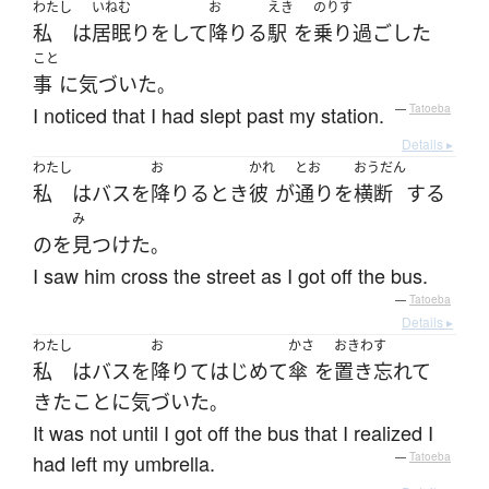
わたし
いねむ
お
えき
のりす
私
は
居眠り
を
して
降りる
駅
を
乗り過ごした
こと
事
に
気づいた
。
I noticed that I had slept past my station.
—
Tatoeba
Details ▸
わたし
お
かれ
とお
おうだん
私
は
バス
を
降りる
とき
彼
が
通り
を
横断
する
み
の
を
見つけた
。
I saw him cross the street as I got off the bus.
—
Tatoeba
Details ▸
わたし
お
かさ
おきわす
私
は
バス
を
降りて
はじめて
傘
を
置き忘れて
きた
こと
に
気づいた
。
It was not until I got off the bus that I realized I
had left my umbrella.
—
Tatoeba