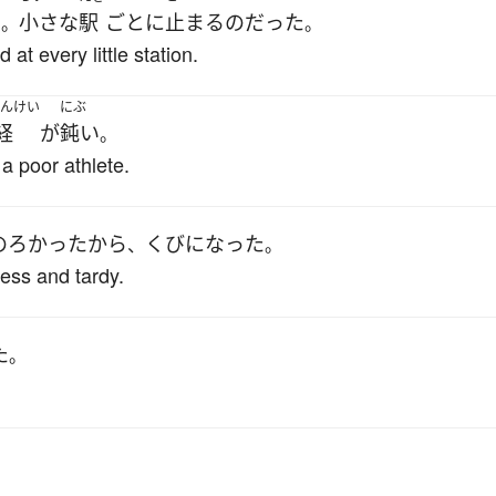
た
小さな
駅
ごとに
止まる
の
だった
。
。
 at every little station.
んけい
にぶ
経
が
鈍い
。
a poor athlete.
のろかった
から
くびになった
、
。
less and tardy.
た
。