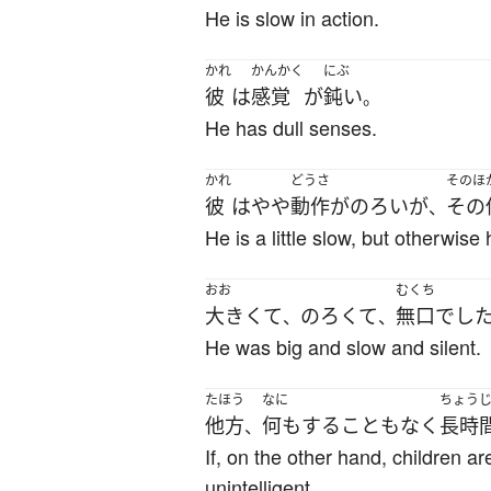
He is slow in action.
かれ
かんかく
にぶ
彼
は
感覚
が
鈍い
。
He has dull senses.
かれ
どうさ
そのほ
彼
は
やや
動作
が
のろい
が
その
、
He is a little slow, but otherwise
おお
むくち
大きくて
のろくて
無口
でし
、
、
He was big and slow and silent.
たほう
なに
ちょう
他方
何も
する
こと
も
なく
長時
、
If, on the other hand, children ar
unintelligent.