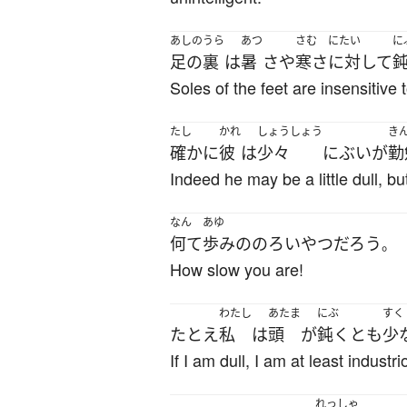
あしのうら
あつ
さむ
にたい
に
足の裏
は
暑
さ
や
寒さ
に対して
Soles of the feet are insensitive 
たし
かれ
しょうしょう
き
確かに
彼
は
少々
にぶい
が
勤
Indeed he may be a little dull, but
なん
あゆ
何て
歩み
の
のろい
やつ
だろう
。
How slow you are!
わたし
あたま
にぶ
すく
たとえ
私
は
頭
が
鈍く
とも
少
If I am dull, I am at least industri
れっしゃ