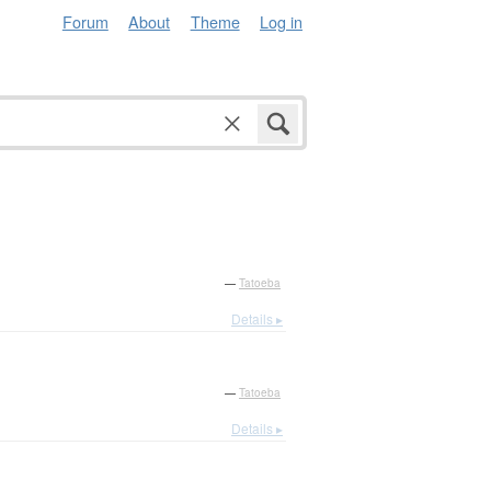
Forum
About
Theme
Log in
—
Tatoeba
Details ▸
—
Tatoeba
Details ▸