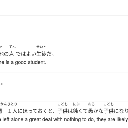
か
てん
せいと
他
の
点
で
は
よい
生徒
だ
。
 he is a good student.
た
。
じかん
ひとり
こども
にぶ
おろ
こども
間
１人
に
ほっておく
と
子供
は
鈍くて
愚かな
子供
にな
、
e left alone a great deal with nothing to do, they are like