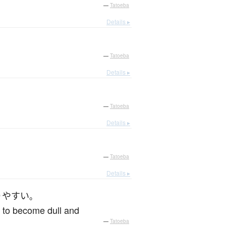
—
Tatoeba
Details ▸
—
Tatoeba
Details ▸
—
Tatoeba
Details ▸
—
Tatoeba
Details ▸
り
やすい
。
ly to become dull and
—
Tatoeba