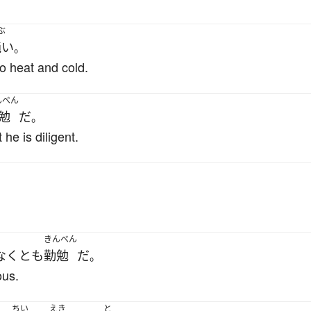
ぶ
鈍い
。
to heat and cold.
んべん
勉
だ
。
 he is diligent.
きんべん
なくとも
勤勉
だ
。
ous.
ちい
えき
と