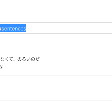
なくて
のろい
のだ
、
。
y.