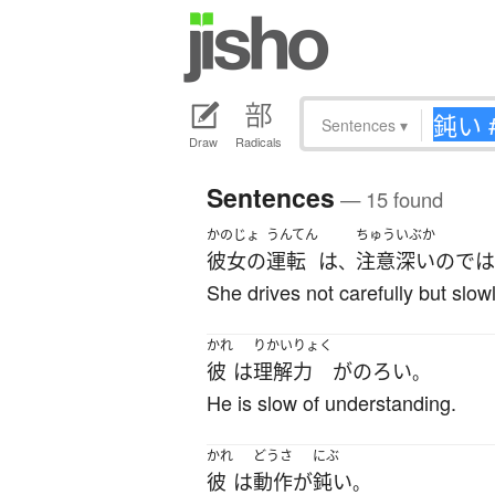
Sentences
▾
Draw
Radicals
Sentences
— 15 found
かのじょ
うんてん
ちゅういぶか
彼女の
運転
は
注意深い
の
では
、
She drives not carefully but slowl
かれ
りかいりょく
彼
は
理解力
が
のろい
。
He is slow of understanding.
かれ
どうさ
にぶ
彼
は
動作
が
鈍い
。