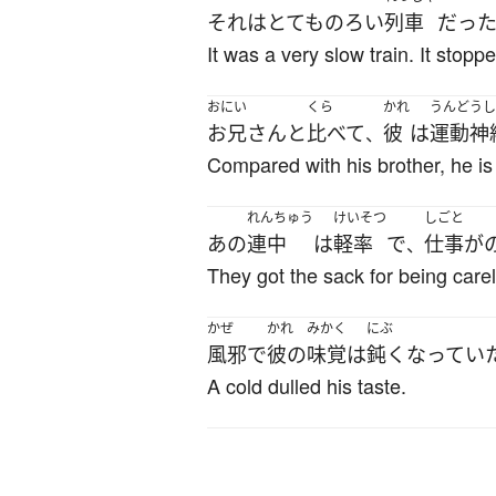
それ
は
とても
のろい
列車
だっ
It was a very slow train. It stopped
おにい
くら
かれ
うんどうし
お兄さん
と
比べて
彼
は
運動神
、
Compared with his brother, he is 
れんちゅう
けいそつ
しごと
あの
連中
は
軽率
で
仕事
が
、
They got the sack for being care
かぜ
かれ
みかく
にぶ
風邪
で
彼の
味覚
は
鈍く
なってい
A cold dulled his taste.