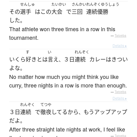
せんしゅ
たいかい
さんかい
れんぞくゆうしょう
その
選手
は
この
大会
で
三回
連続優勝
した
。
That athlete won three times in a row in this
tournament.
—
Tatoeba
Details ▸
す
い
れんぞく
いくら
好き
とは
言え
３日
連続
カレー
は
きつい
、
よ
な
。
No matter how much you might think you like
curry, three nights in a row is more than enough.
—
Tatoeba
Details ▸
れんぞく
てつや
３日
連続
で
徹夜
してる
から
もう
アップアップ
、
だ
よ
。
After three straight late nights at work, I feel like
—
Tatoeba