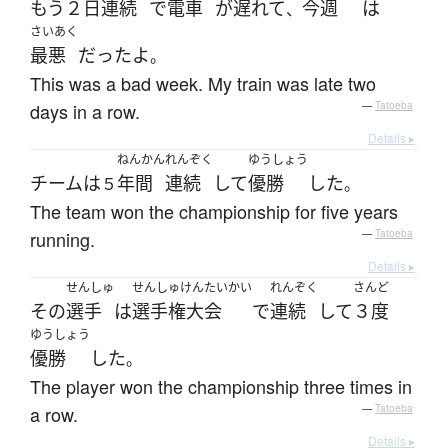
もう
２日
連続
で
電車
が
遅れて
今週
は
、
さいあく
最悪
だった
よ
。
This was a bad week. My train was late two
days in a row.
—
Tatoeba
Details ▸
ねんかん
れんぞく
ゆうしょう
チーム
は
年間
連続
して
優勝
した
５
。
The team won the championship for five years
running.
—
Tatoeba
Details ▸
せんしゅ
せんしゅけんたいかい
れんぞく
さんど
その
選手
は
選手権大会
で
連続
して
３度
ゆうしょう
優勝
した
。
The player won the championship three times in
a row.
—
Tatoeba
Details ▸