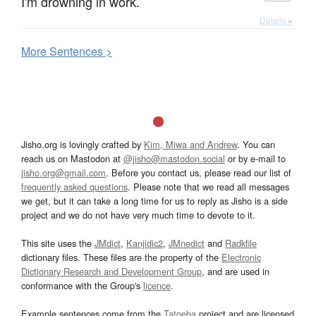
I'm drowning in work.
Details ▸
More
S
entences >
Jisho.org is lovingly crafted by
Kim, Miwa and Andrew
. You can
reach us on Mastodon at
@jisho@mastodon.social
or by e-mail to
jisho.org@gmail.com
. Before you contact us, please read our list of
frequently asked questions
. Please note that we read all messages
we get, but it can take a long time for us to reply as Jisho is a side
project and we do not have very much time to devote to it.
This site uses the
JMdict
,
Kanjidic2
,
JMnedict
and
Radkfile
dictionary files. These files are the property of the
Electronic
Dictionary Research and Development Group
, and are used in
conformance with the Group's
licence
.
Example sentences come from the
Tatoeba
project and are licensed