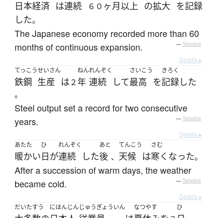
日本経済
は
連続
ヶ月
以上
の
拡大
を
記録
６０
した
。
The Japanese economy recorded more than 60
months of continuous expansion.
—
Tatoeba
Details ▸
てっこう
せいさん
ねん
れんぞく
さいこう
きろく
鉄鋼
生産
は
年
連続
して
最高
を
記録
した
２
。
Steel output set a record for two consecutive
years.
—
Tatoeba
Details ▸
あたた
ひ
れんぞく
あと
てんこう
さむ
暖かい
日
が
連続
した
後
天候
は
寒く
なった
、
。
After a succession of warm days, the weather
became cold.
—
Tatoeba
Details ▸
だいたすう
にほんじん
じゅうぎょういん
なつやす
ひ