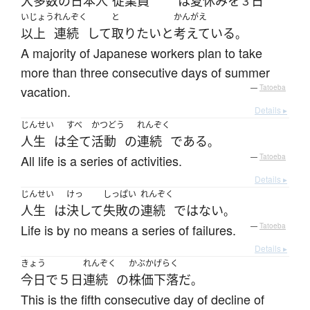
大多数の
日本人
従業員
は
夏休み
を
日
３
いじょう
れんぞく
と
かんがえ
以上
連続
して
取り
たい
と
考えている
。
A majority of Japanese workers plan to take
more than three consecutive days of summer
vacation.
—
Tatoeba
Details ▸
じんせい
すべ
かつどう
れんぞく
人生
は
全て
活動
の
連続
である
。
All life is a series of activities.
—
Tatoeba
Details ▸
じんせい
けっ
しっぱい
れんぞく
人生
は
決して
失敗の
連続
ではない
。
Life is by no means a series of failures.
—
Tatoeba
Details ▸
きょう
れんぞく
かぶか
げらく
今日
で
５日
連続
の
株価
下落
だ
。
This is the fifth consecutive day of decline of