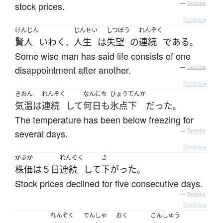
stock prices.
—
Tatoeba
Details ▸
けんじん
じんせい
しつぼう
れんぞく
賢人
いわく
人生
は
失望
の
連続
である
、
。
Some wise man has said life consists of one
disappointment after another.
—
Tatoeba
Details ▸
きおん
れんぞく
なんにち
ひょうてんか
気温
は
連続
して
何日も
氷点下
だった
。
The temperature has been below freezing for
several days.
—
Tatoeba
Details ▸
かぶか
れんぞく
さ
株価
は
５日
連続
して
下がった
。
Stock prices declined for five consecutive days.
—
Tatoeba
Details ▸
れんぞく
でんしゃ
おく
こんしゅう