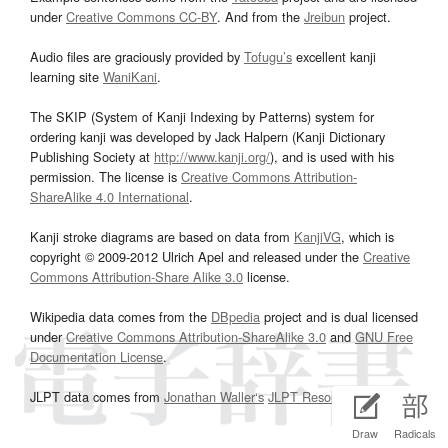
under
Creative Commons CC-BY
. And from the
Jreibun
project.
Audio files are graciously provided by
Tofugu’s
excellent kanji
learning site
WaniKani
.
The SKIP (System of Kanji Indexing by Patterns) system for
ordering kanji was developed by Jack Halpern (Kanji Dictionary
Publishing Society at
http://www.kanji.org/
), and is used with his
permission. The license is
Creative Commons Attribution-
ShareAlike 4.0 International
.
Kanji stroke diagrams are based on data from
KanjiVG
, which is
copyright © 2009-2012 Ulrich Apel and released under the
Creative
Commons Attribution-Share Alike 3.0
license.
Wikipedia data comes from the
DBpedia
project and is dual licensed
under
Creative Commons Attribution-ShareAlike 3.0
and
GNU Free
Documentation License
.
JLPT data comes from
Jonathan Waller‘s
JLPT Resources
page.
Draw
Radicals