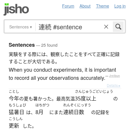
Forum
About
Theme
Log in
Sentences
▾
Sentences
— 25 found
実験をする際には、観察したことをすべて正確に記録
することが大切である。
When you conduct experiments, it is important
to record all your observations accurately.
—
Jreibun
Details ▸
ことし
さんじゅうごどいじょう
今年
35度以上
の夏も暑かった。最高気温
の
もうしょび
はちがつ
れんぞくにっすう
猛暑日
8月
連続日数
は、
にまた
の記録を
こうしん
更新
した。