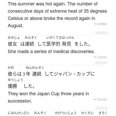
This summer was hot again. The number of
consecutive days of extreme heat of 35 degrees
Celsius or above broke the record again in
August.
—
Jreibun
Details ▸
かのじょ
れんぞく
いがく
てき
はっけん
彼女
は
連続
して
医学
的
発見
を
した
。
She made a series of medical discoveries.
—
Tatoeba
Details ▸
かれ
ねん
れんぞく
彼ら
は
年
連続
して
ジャパン
カップ
に
３
・
ゆうしょう
優勝
した
。
They won the Japan Cup three years in
succession.
—
Tatoeba
Details ▸
にほんけいざい
れんぞく
かげつ
いじょう
かくだい
きろく