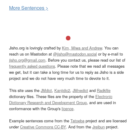
More
S
entences >
Jisho.org is lovingly crafted by
Kim, Miwa and Andrew
. You can
reach us on Mastodon at
@jisho@mastodon.social
or by e-mail to
jisho.org@gmail.com
. Before you contact us, please read our list of
frequently asked questions
. Please note that we read all messages
we get, but it can take a long time for us to reply as Jisho is a side
project and we do not have very much time to devote to it.
This site uses the
JMdict
,
Kanjidic2
,
JMnedict
and
Radkfile
dictionary files. These files are the property of the
Electronic
Dictionary Research and Development Group
, and are used in
conformance with the Group's
licence
.
Example sentences come from the
Tatoeba
project and are licensed
under
Creative Commons CC-BY
. And from the
Jreibun
project.