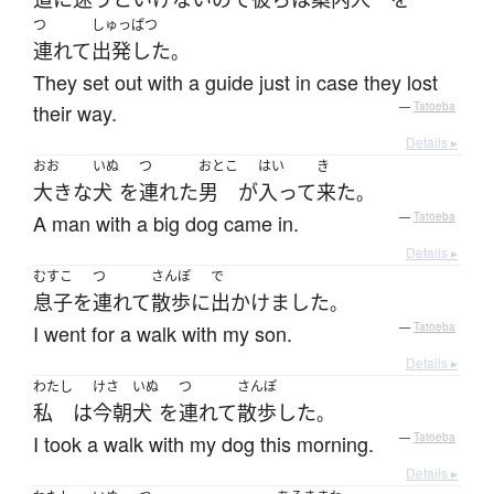
つ
しゅっぱつ
連れて
出発した
。
They set out with a guide just in case they lost
their way.
—
Tatoeba
Details ▸
おお
いぬ
つ
おとこ
はい
き
大きな
犬
を
連れた
男
が
入って
来た
。
A man with a big dog came in.
—
Tatoeba
Details ▸
むすこ
つ
さんぽ
で
息子
を
連れて
散歩
に
出かけました
。
I went for a walk with my son.
—
Tatoeba
Details ▸
わたし
けさ
いぬ
つ
さんぽ
私
は
今朝
犬
を
連れて
散歩
した
。
I took a walk with my dog this morning.
—
Tatoeba
Details ▸