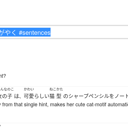
ht?
おんなのこ
かわい
ねこ
かた
女の子
は
可愛らしい
猫
型
の
シャープペンシル
を
ノー
、
ly from that single hint, makes her cute cat-motif automat
や