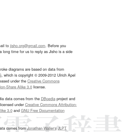
ail to
jisho.org@gmail.com
. Before you
 long time for us to reply as Jisho is a side
troke diagrams are based on data from
G
, which is copyright © 2009-2012 Ulrich Apel
leased under the
Creative Commons
tion-Share Alike 3.0
license.
dia data comes from the
DBpedia
project and
 licensed under
Creative Commons Attribution-
ike 3.0
and
GNU Free Documentation
e
.
ata comes from
Jonathan Waller‘s
JLPT