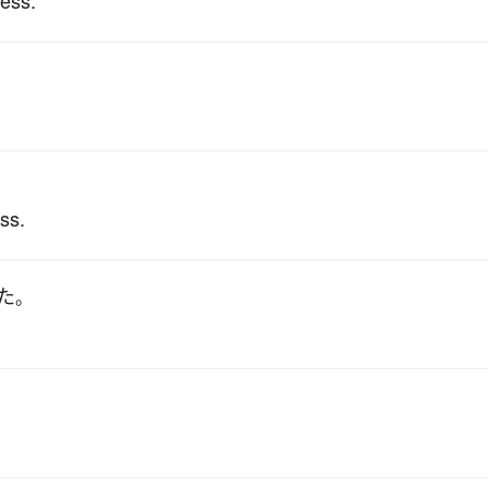
ness.
ss.
た
。