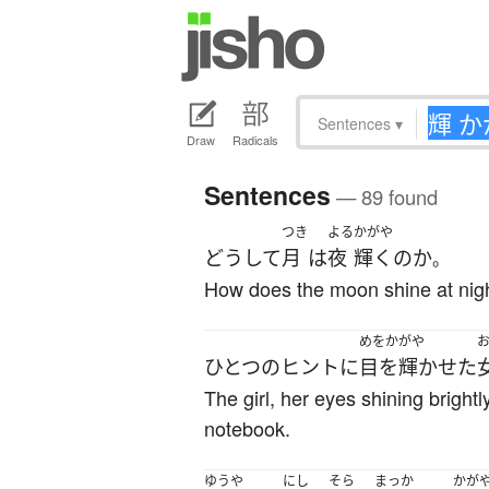
Sentences
▾
Draw
Radicals
Sentences
— 89 found
つき
よる
かがや
どうして
月
は
夜
輝く
の
か
。
How does the moon shine at nig
めをかがや
ひとつ
の
ヒント
に
目を輝かせた
The girl, her eyes shining bright
notebook.
ゆうや
にし
そら
まっか
かが