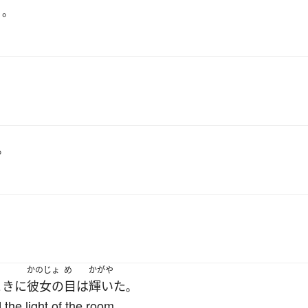
く
。
。
かのじょ
め
かがや
とき
に
彼女の
目
は
輝いた
。
the light of the room.