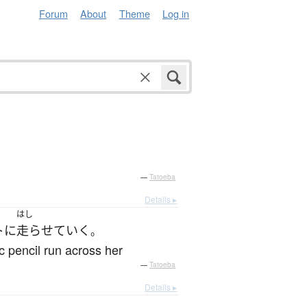
Forum
About
Theme
Log in
—
Tatoeba
Details ▸
はし
ト
に
走らせて
いく
。
ic pencil run across her
—
Tatoeba
Details ▸