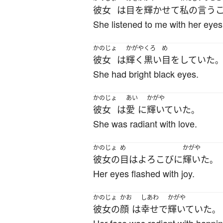
彼女
は
目を輝かせて
私の
言う
She listened to me with her eyes
かのじょ
かがや
くろ
め
彼女
は
輝く
黒い
目
を
していた
。
She had bright black eyes.
かのじょ
あい
かがや
彼女
は
愛
に
輝いていた
。
She was radiant with love.
かのじょ
め
かがや
彼女の
目
は
よろこび
に
輝いた
。
Her eyes flashed with joy.
かのじょ
かお
しあわ
かがや
彼女の
顔
は
幸せ
で
輝いていた
。