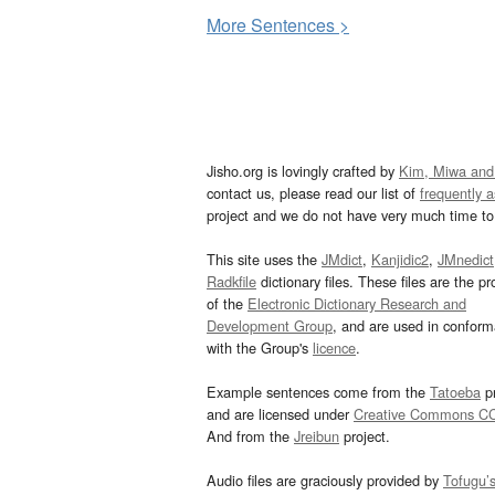
More
S
entences >
Jisho.org is lovingly crafted by
Kim, Miwa and
contact us, please read our list of
frequently 
project and we do not have very much time to 
This site uses the
JMdict
,
Kanjidic2
,
JMnedict
Radkfile
dictionary files. These files are the pr
of the
Electronic Dictionary Research and
Development Group
, and are used in confor
with the Group's
licence
.
Example sentences come from the
Tatoeba
pr
and are licensed under
Creative Commons C
And from the
Jreibun
project.
Audio files are graciously provided by
Tofugu’