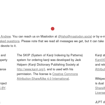
 Andrew
. You can reach us on Mastodon at
@jisho@mastodon.social
or by e-m
asked questions
. Please note that we read all messages we get, but it can take a
devote to it.
and
The SKIP (System of Kanji Indexing by Patterns)
Kanji s
operty
system for ordering kanji was developed by Jack
KanjiV
Halpern (Kanji Dictionary Publishing Society at
and re
mance
http://www.kanji.org/
), and is used with his
Attribu
permission. The license is
Creative Commons
Attribution-ShareAlike 4.0 International
.
Wikipe
oject
is dual
C-BY
.
ShareAl
Licens
s
JLPT d