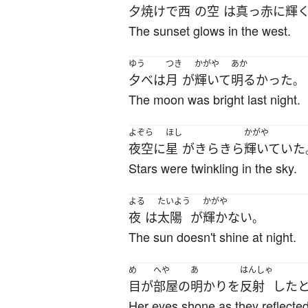
夕焼け
で
西
の
空
は
真っ赤
に
輝
The sunset glows in the west.
ゆう
つき
かがや
あか
夕べ
は
月
が
輝いて
明るかった
。
The moon was bright last night.
よぞら
ほし
かがや
夜空
に
星
が
きらきら
輝いていた
Stars were twinkling in the sky.
よる
たいよう
かがや
夜
は
太陽
が
輝かない
。
The sun doesn't shine at night.
め
へや
あ
はんしゃ
目
が
部屋
の
明かり
を
反射
した
Her eyes shone as they reflected 