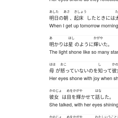
あした
あさ
きしょう
明日
の
朝
起床
した
とき
には
、
When I get up tomorrow morning, t
あ
ほし
かがや
明かり
は
星
のように
輝いた
。
The light shone like so many sta
はは
おこ
し
か
母
が
怒っていない
の
を
知って
彼
Her eyes shone with joy when sh
かのじょ
めをかがや
はな
彼女
は
目を輝かせて
話した
。
She talked, with her eyes shining
かのじょ
めをかがや
わたし
いうこと