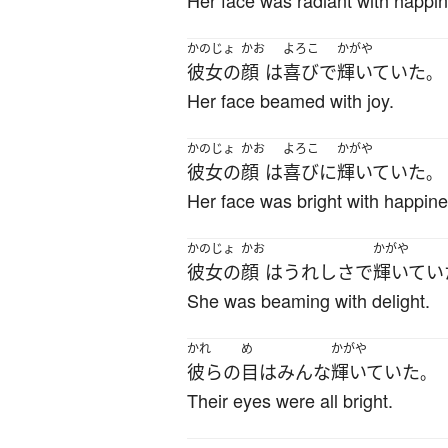
Her face was radiant with happi
かのじょ
かお
よろこ
かがや
彼女の
顔
は
喜び
で
輝いていた
。
Her face beamed with joy.
かのじょ
かお
よろこ
かがや
彼女の
顔
は
喜び
に
輝いていた
。
Her face was bright with happine
かのじょ
かお
かがや
彼女の
顔
は
うれし
さ
で
輝いてい
She was beaming with delight.
かれ
め
かがや
彼らの
目
は
みんな
輝いていた
。
Their eyes were all bright.