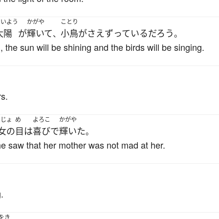
たいよう
かがや
ことり
太陽
が
輝いて
小鳥
が
さえずっている
だろう
、
。
he sun will be shining and the birds will be singing.
rs.
のじょ
め
よろこ
かがや
女の
目
は
喜び
で
輝いた
。
e saw that her mother was not mad at her.
.
をき