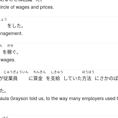
s circle of wages and prices.
しょう
を
した
。
anagement.
ん
かせ
を
稼ぐ
。
t wages.
じゅうぎょういん
ちんぎん
しきゅう
ほうほう
が
従業員
に
賃金
を
支給
していた
方法
に
さかの
た
。
 Paula Grayson told us, to the way many employers used 