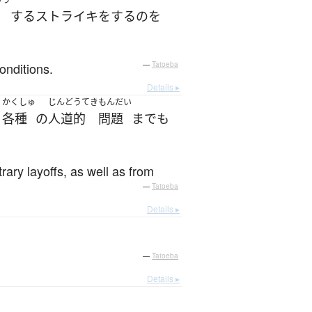
する
ストライキ
を
する
の
を
onditions.
—
Tatoeba
Details ▸
かくしゅ
じんどうてき
もんだい
各種
の
人道的
問題
までも
、
rary layoffs, as well as from
—
Tatoeba
Details ▸
—
Tatoeba
Details ▸