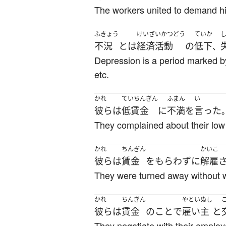
The workers united to demand h
ふきょう
けいざいかつどう
ていか
不況
とは
経済活動
の
低下
、
Depression is a period marked by
etc.
かれ
ていちんぎん
ふまん
い
彼ら
は
低賃金
に
不満
を
言った
They complained about their lo
かれ
ちんぎん
かいこ
彼ら
は
賃金
を
もらわず
に
解雇
They were turned away without 
かれ
ちんぎん
やといぬし
彼ら
は
賃金
の
こと
で
雇い主
と
They negotiate with their employ