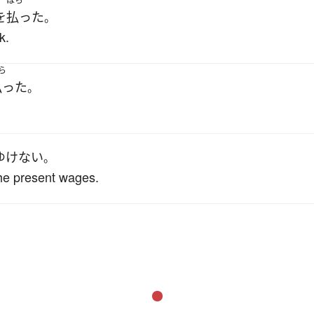
はら
を
払った
。
k.
ら
払った
。
ゆけない
。
he present wages.