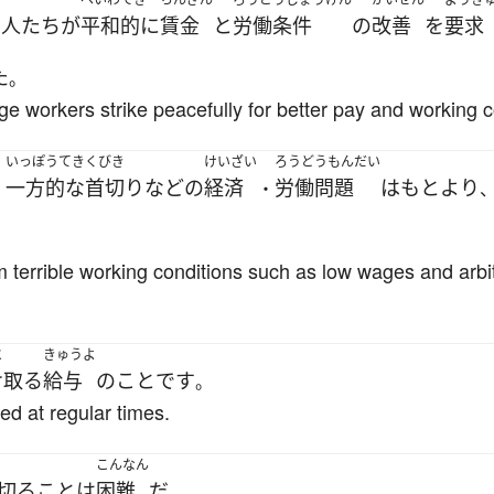
る
人たち
が
平和的に
賃金
と
労働条件
の
改善
を
要求
た
。
e workers strike peacefully for better pay and working c
いっぽうてき
くびき
けいざい
ろうどうもんだい
一方的な
首切り
など
の
経済
労働問題
は
もとより
、
・
m terrible working conditions such as low wages and arbit
と
きゅうよ
け取る
給与
の
こと
です
。
d at regular times.
こんなん
切る
こと
は
困難
だ
。