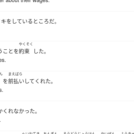
イキ
を
している
ところ
だ
。
やくそく
う
こと
を
約束
した
。
es.
ん
まえばら
を
前払い
して
くれた
。
s.
か
くれなかった
。
.
へいわてき
ちんぎん
ろうどうじょうけん
かいぜん
ようき