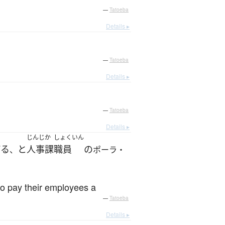
—
Tatoeba
Details ▸
—
Tatoeba
Details ▸
—
Tatoeba
Details ▸
じんじか
しょくいん
ぼる
と
人事課
職員
の
、
ポーラ・
to pay their employees a
—
Tatoeba
Details ▸