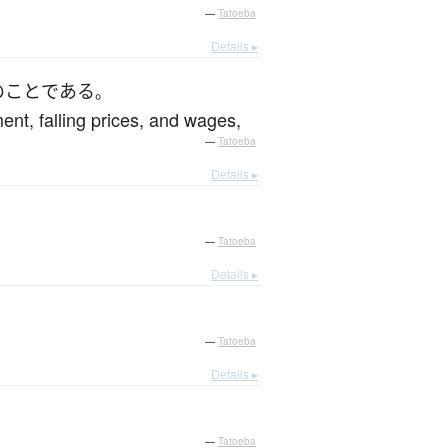
—
Tatoeba
Details ▸
の
こと
である
。
nt, falling prices, and wages,
—
Tatoeba
Details ▸
—
Tatoeba
Details ▸
—
Tatoeba
Details ▸
—
Tatoeba