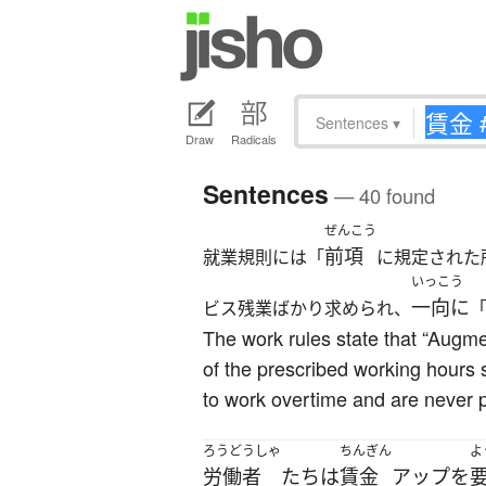
Sentences
▾
Draw
Radicals
Sentences
— 40 found
ぜんこう
前項
就業規則には「
に規定された
いっこう
一向に
ビス残業ばかり求められ、
The work rules state that “Augme
of the prescribed working hours 
to work overtime and are never p
ろうどうしゃ
ちんぎん
よ
労働者
たち
は
賃金
アップ
を