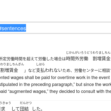
じかんがいろうどう
わりましちん
時間外労働
割増賃金
所定労働時間を超えて労働した場合は
わりましちんぎん
しはら
割増賃金
支払われない
「
」など
ため、労働センターに相談
nted wages shall be paid for overtime work in the event
stipulated in the preceding paragraph,” but since the wo
aid “augmented wages,” they decided to consult with the
うきゅう
だんけつ
要求
して
団結
した
。