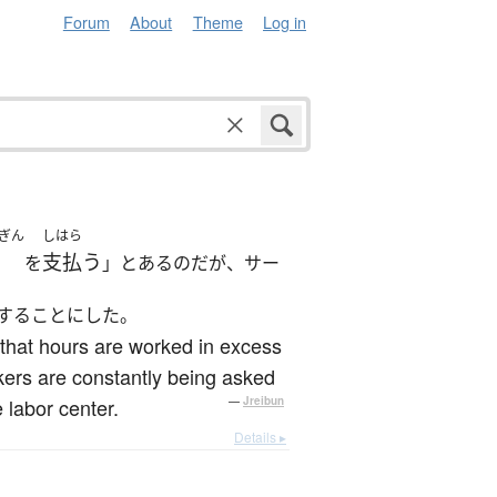
Forum
About
Theme
Log in
ぎん
しはら
支払う
を
」とあるのだが、サー
することにした。
 that hours are worked in excess
rkers are constantly being asked
 labor center.
—
Jreibun
Details ▸