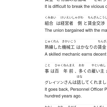
It is difficult to break the viciou
くみあい
けいえいしゃ
がわ
ちんぎんこう
組合
は
経営者
側
と
賃金交渉
The union bargained with the m
じゅくれん
きかいこう
ちんぎ
熟練した
機械工
は
かなり
の
賃金
A skilled mechanic earns decen
こと
ひゃく
ねん
まえ
おお
やといぬし
事
は
百
年
前
多く
の
雇い主
、
はな
さん
は
話して
くれまし
グレイソン
It goes back, Personnel Officer
hundred years ago.