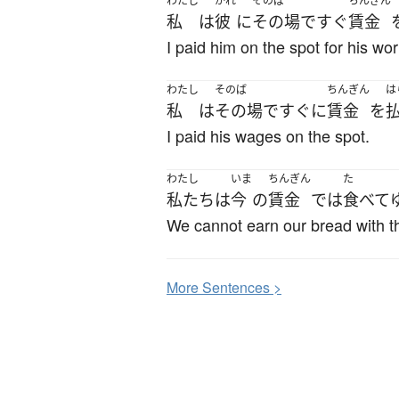
わたし
かれ
そのば
ちんぎん
私
は
彼
に
その場
で
すぐ
賃金
I paid him on the spot for his wor
わたし
そのば
ちんぎん
は
私
は
その場
で
すぐに
賃金
を
I paid his wages on the spot.
わたし
いま
ちんぎん
た
私たち
は
今
の
賃金
で
は
食べて
We cannot earn our bread with t
More
S
entences >