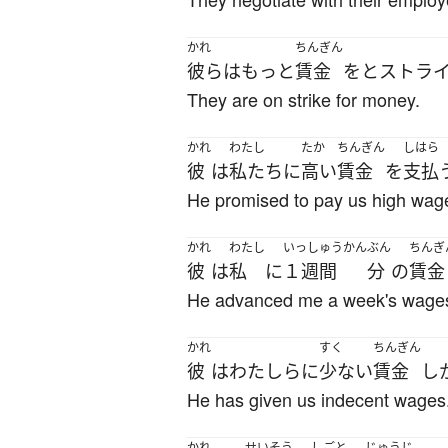
かれ
ちんぎん
彼ら
は
もっと
賃金
を
と
ストラ
They are on strike for money.
かれ
わたし
たか
ちんぎん
しはら
彼
は
私たち
に
高い
賃金
を
支払
He promised to pay us high wag
かれ
わたし
いっしゅうかん
ぶん
ちんぎ
彼
は
私
に
１週間
分
の
賃金
He advanced me a week's wage
かれ
すく
ちんぎん
彼
は
わたし
ら
に
少ない
賃金
し
He has given us indecent wages
かれ
せいそう
しごと
じゅうじ