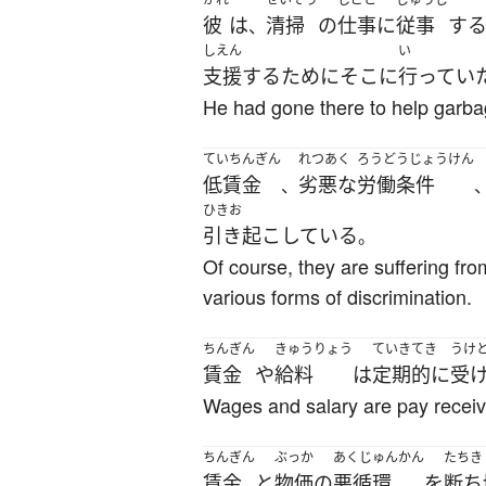
彼
は
清掃
の
仕事
に
従事
す
、
しえん
い
支援
する
ために
そこ
に
行ってい
He had gone there to help garbag
ていちんぎん
れつあく
ろうどうじょうけん
低賃金
劣悪な
労働条件
、
ひきお
引き起こしている
。
Of course, they are suffering fro
various forms of discrimination.
ちんぎん
きゅうりょう
ていきてき
うけ
賃金
や
給料
は
定期的に
受
Wages and salary are pay receive
ちんぎん
ぶっか
あくじゅんかん
たちき
賃金
と
物価
の
悪循環
を
断ち