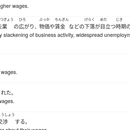
igher wages.
しつぎょう
ひろ
ぶっか
ちんぎん
げらく
めだ
じき
失業
の
広がり
物価
や
賃金
など
の
下落
が
目立つ
時期
、
 slackening of business activity, widespread unemployme
。
w wages.
された
。
wages.
こうしょう
交渉
する
。
er about their wages.