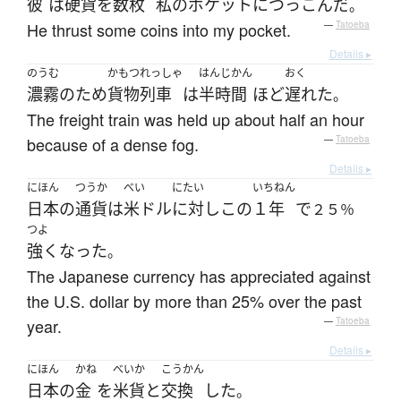
彼
は
硬貨
を
数枚
私の
ポケット
に
つっこんだ
。
He thrust some coins into my pocket.
—
Tatoeba
Details ▸
のうむ
かもつれっしゃ
はんじかん
おく
濃霧
の
ため
貨物列車
は
半時間
ほど
遅れた
。
The freight train was held up about half an hour
because of a dense fog.
—
Tatoeba
Details ▸
にほん
つうか
べい
にたい
いちねん
日本
の
通貨
は
米ドル
に対し
この
１年
で
２５％
つよ
強く
なった
。
The Japanese currency has appreciated against
the U.S. dollar by more than 25% over the past
year.
—
Tatoeba
Details ▸
にほん
かね
べいか
こうかん
日本
の
金
を
米貨
と
交換
した
。