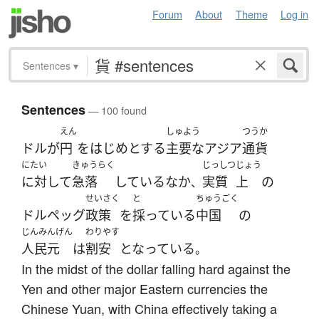
Forum
About
Theme
Log in
Sentences
▾
Sentences
— 100 found
えん
しゅよう
つうか
ドル
が
円
を
はじめとする
主要な
アジア
通貨
にたい
きゅうらく
じっしつ
じょう
に対して
急落
している
なか
実質
上
の
、
せいさく
と
ちゅうごく
ドルペッグ
政策
を
採っている
中国
の
じんみんげん
わりやす
人民元
は
割安
となっている
。
In the midst of the dollar falling hard against the
Yen and other major Eastern currencies the
Chinese Yuan, with China effectively taking a