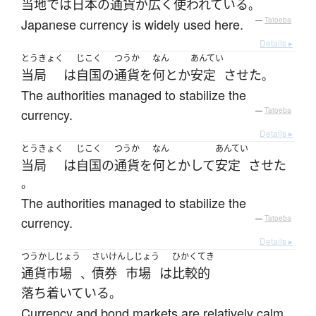
当地
で
は
日本
の
通貨
が
広く
使われている
。
Japanese currency is widely used here.
—
Tatoeba
Details ▸
とうきょく
じこく
つうか
なん
あんてい
当局
は
自国
の
通貨
を
何とか
安定
させた
。
The authorities managed to stabilize the
currency.
—
Tatoeba
Details ▸
とうきょく
じこく
つうか
なん
あんてい
当局
は
自国
の
通貨
を
何とか
して
安定
させた
。
The authorities managed to stabilize the
currency.
—
Tatoeba
Details ▸
つうか
しじょう
さいけん
しじょう
ひかくてき
通貨
市場
債券
市場
は
比較的
、
落ち着いている
。
Currency and bond markets are relatively calm.