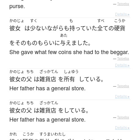
purse.
—
Tatoeba
Details ▸
かのじょ
すく
も
すべ
こうか
彼女
は
少ない
ながらも
持っていた
全ての
硬貨
あた
を
そのもの
もらい
に
与えました
。
She gave what few coins she had to the beggar.
—
Tatoeba
Details ▸
かのじょ
ちち
ざっかてん
しょゆう
彼女の
父
は
雑貨店
を
所有
している
。
Her father has a general store.
—
Tatoeba
Details ▸
かのじょ
ちち
ざっかてん
彼女の
父
は
雑貨店
を
している
。
Her father has a general store.
—
Tatoeba
Details ▸
かれ
こうか
すうまい
わたし