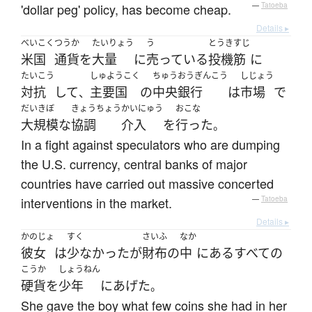
'dollar peg' policy, has become cheap.
—
Tatoeba
Details ▸
べいこく
つうか
たいりょう
う
とうきすじ
米国
通貨
を
大量
に
売っている
投機筋
に
たいこう
しゅようこく
ちゅうおうぎんこう
しじょう
対抗
して
主要国
の
中央銀行
は
市場
で
、
だいきぼ
きょうちょう
かいにゅう
おこな
大規模な
協調
介入
を
行った
。
In a fight against speculators who are dumping
the U.S. currency, central banks of major
countries have carried out massive concerted
interventions in the market.
—
Tatoeba
Details ▸
かのじょ
すく
さいふ
なか
彼女
は
少なかった
が
財布
の
中
に
ある
すべての
こうか
しょうねん
硬貨
を
少年
に
あげた
。
She gave the boy what few coins she had in her