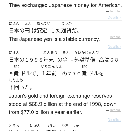
They exchanged Japanese money for American.
—
Tatoeba
Details ▸
にほん
えん
あんてい
つうか
日本
の
円
は
安定
した
通貨
だ
。
The Japanese yen is a stable currency.
—
Tatoeba
Details ▸
にほん
ねんまつ
きん
がいか
じゅんび
日本
の
年末
の
金
外貨
準備
高
は
１９９８
・
６８
おく
いちねんまえ
おく
億
ドル
で
１年前
の
億
ドル
を
９
、
７７０
したまわ
下回った
。
Japan's gold and foreign exchange reserves
stood at $68.9 billion at the end of 1998, down
from $77.0 billion a year earlier.
—
Tatoeba
Details ▸
とうち
にほん
つうか
ひろ
つか