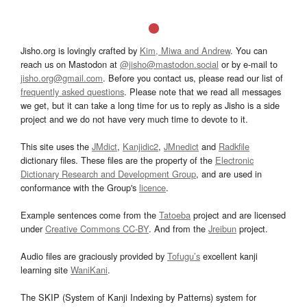
Jisho.org is lovingly crafted by
Kim, Miwa and Andrew
. You can
reach us on Mastodon at
@jisho@mastodon.social
or by e-mail to
jisho.org@gmail.com
. Before you contact us, please read our list of
frequently asked questions
. Please note that we read all messages
we get, but it can take a long time for us to reply as Jisho is a side
project and we do not have very much time to devote to it.
This site uses the
JMdict
,
Kanjidic2
,
JMnedict
and
Radkfile
dictionary files. These files are the property of the
Electronic
Dictionary Research and Development Group
, and are used in
conformance with the Group's
licence
.
Example sentences come from the
Tatoeba
project and are licensed
under
Creative Commons CC-BY
. And from the
Jreibun
project.
Audio files are graciously provided by
Tofugu’s
excellent kanji
learning site
WaniKani
.
The SKIP (System of Kanji Indexing by Patterns) system for