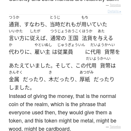
—
Tatoeba
Details ▸
つうか
とうじ
もち
通貨
すなわち
当時
だれも
が
用いていた
、
、
いいかた
したが
つうじょう
おうこく
ほうか
あた
言い方
に
従えば
通常の
王国
法貨
を
与える
、
か
やといぬし
じゅうぎょういん
だいよう
かへい
代わり
に
雇い主
は
従業員
に
代用
貨幣
を
、
だいよう
かへい
あたえていました
そして
この
代用
貨幣
は
。
、
きんぞく
き
あつがみ
金属
だったり
木
だったり
厚紙
だったり
、
、
しました
。
Instead of giving the money, that is the normal
coin of the realm, which is the phrase that
everyone used then, they would give them a
token, and this token might be metal, might be
wood, might be cardboard.
—
Tatoeba