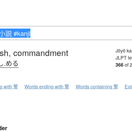
sh, commandment
Jōyō k
JLPT le
し.める
366
of 
ng with 警
Words ending with 警
Words containing 警
Ext
der