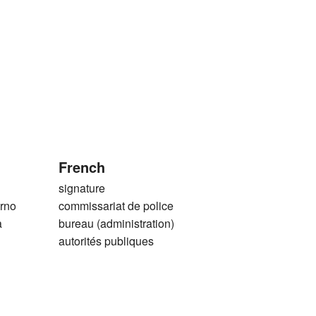
French
signature
êrno
commissariat de police
a
bureau (administration)
autorités publiques