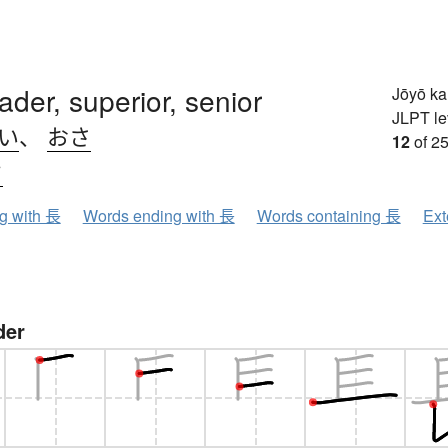
eader, superior, senior
Jōyō k
JLPT le
.い
、
おさ
12
of 25
ウ
ng with 長
Words ending with 長
Words containing 長
Ext
der