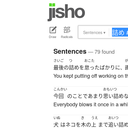
Sentences
▾
Draw
Radicals
Sentences
— 79 found
さいご
つ
おこた
最後
の
詰め
を
怠った
ばかりに
、
You kept putting off working on th
こんかい
おもいつ
今回
の
こと
で
あまり
思い詰め
Everybody blows it once in a while
いぬ
き
うえ
おいつ
犬
は
ネコ
を
木
の
上
まで
追い詰