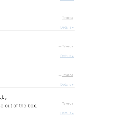
—
Tatoeba
Details ▸
—
Tatoeba
Details ▸
—
Tatoeba
Details ▸
よ
。
e out of the box.
—
Tatoeba
Details ▸