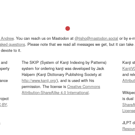
 Andrew
. You can reach us on Mastodon at
@jisho@mastodon.social
or by e-m
asked questions
. Please note that we read all messages we get, but it can take a
devote to it.
and
The SKIP (System of Kanji Indexing by Patterns)
Kanji s
operty
system for ordering kanji was developed by Jack
KanjiV
Halpern (Kanji Dictionary Publishing Society at
and re
mance
http://www.kanji.org/
), and is used with his
Attribu
permission. The license is
Creative Commons
Attribution-ShareAlike 4.0 International
.
Wikipe
oject
is dual
C-BY
.
ShareAl
Licens
s
JLPT d
Resour