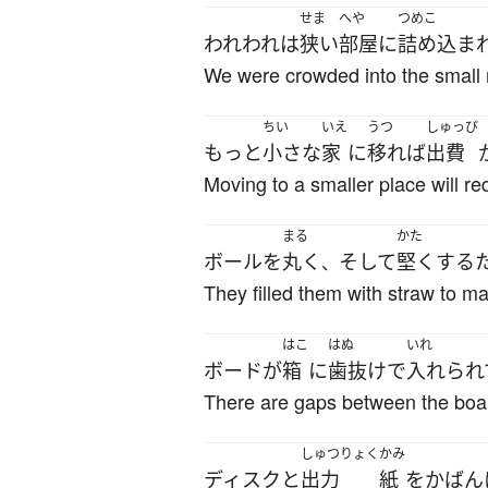
せま
へや
つめこ
われわれ
は
狭い
部屋
に
詰め込ま
We were crowded into the small
ちい
いえ
うつ
しゅっぴ
もっと
小さな
家
に
移れば
出費
Moving to a smaller place will r
まる
かた
ボール
を
丸く
そして
堅く
する
、
They filled them with straw to 
はこ
はぬ
いれ
ボード
が
箱
に
歯抜け
で
入れられ
There are gaps between the boards
しゅつりょく
かみ
ディスク
と
出力
紙
を
かばん