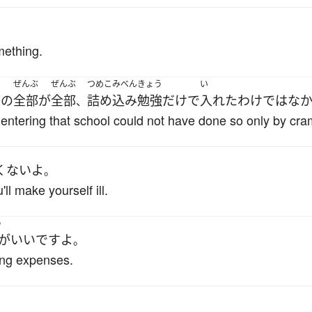
omething.
ぜんぶ
ぜんぶ
つめこみべんきょう
い
の
の
全部
が
全部
詰め込み勉強
だけ
で
入れた
わけではな
、
 entering that school could not have done so only by cr
くない
よ
。
ll make yourself ill.
う
がいい
です
よ
。
ing expenses.