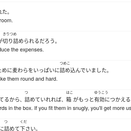
れた
。
 room.
きりつめ
が
切り詰められる
だろう
。
educe the expenses.
つめこ
ために
麦わら
を
いっぱいに
詰め込んでいました
。
make them round and hard.
つ
はこ
ゆうこう
てる
から
詰めていれれば
箱
が
もっと
有効に
つかえる
、
、
 in the box. If you fit them in snugly, you'll get more us
つ
くだ
に
詰めて
下さい
。