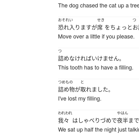
The dog chased the cat up a tree
おそれい
せき
つ
恐れ入りますが
席
を
ちょっと
お
Move over a little if you please.
つ
詰め
なければいけません
。
This tooth has to have a filling.
つめもの
と
詰め物
が
取れました
。
I've lost my filling.
われわれ
やはん
我々
は
しゃべり
づめ
で
夜半
ま
We sat up half the night just talki