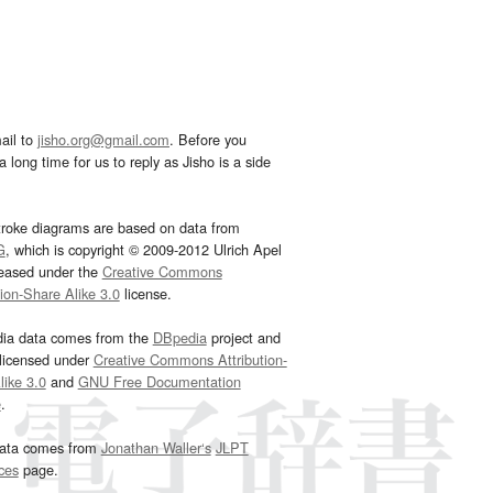
ail to
jisho.org@gmail.com
. Before you
 long time for us to reply as Jisho is a side
troke diagrams are based on data from
G
, which is copyright © 2009-2012 Ulrich Apel
leased under the
Creative Commons
tion-Share Alike 3.0
license.
dia data comes from the
DBpedia
project and
 licensed under
Creative Commons Attribution-
ike 3.0
and
GNU Free Documentation
e
.
ata comes from
Jonathan Waller‘s
JLPT
ces
page.