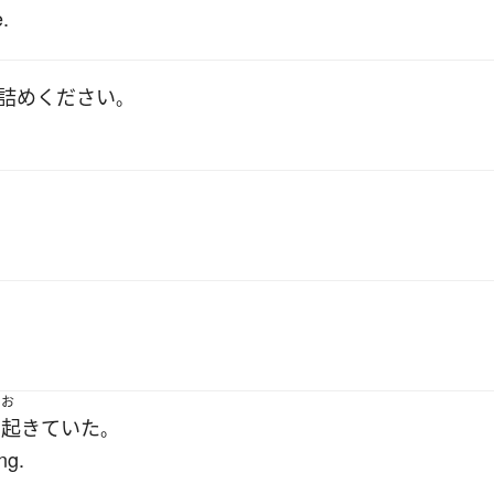
.
詰め
ください
。
お
で
起きていた
。
ng.