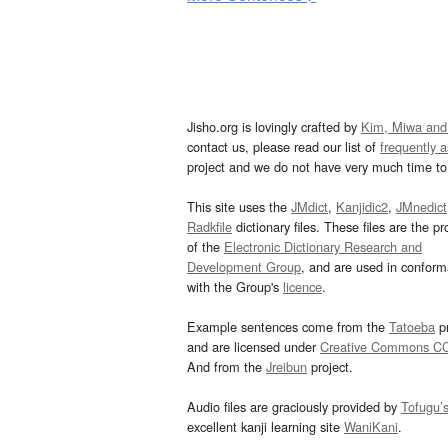
Jisho.org is lovingly crafted by
Kim, Miwa and
contact us, please read our list of
frequently 
project and we do not have very much time to 
This site uses the
JMdict
,
Kanjidic2
,
JMnedict
Radkfile
dictionary files. These files are the pr
of the
Electronic Dictionary Research and
Development Group
, and are used in confor
with the Group's
licence
.
Example sentences come from the
Tatoeba
pr
and are licensed under
Creative Commons C
And from the
Jreibun
project.
Audio files are graciously provided by
Tofugu’
excellent kanji learning site
WaniKani
.