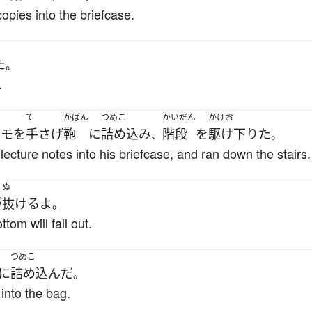
opies into the briefcase.
た
。
.
て
かばん
つめこ
かいだん
かけお
メモ
を
手さげ
鞄
に
詰め込み
階段
を
駆け下りた
、
。
lecture notes into his briefcase, and ran down the stairs.
ぬ
が
抜ける
よ
。
ttom will fall out.
つめこ
に
詰め込んだ
。
into the bag.