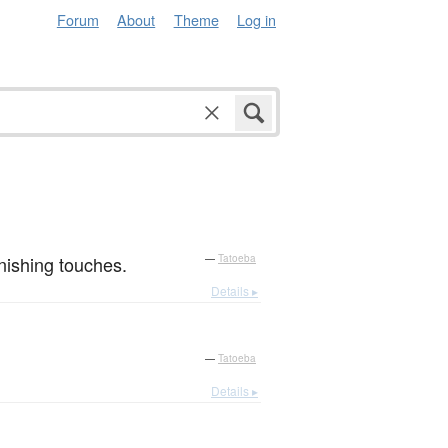
Forum
About
Theme
Log in
inishing touches.
—
Tatoeba
Details ▸
—
Tatoeba
Details ▸