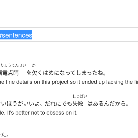
がりょうてんせい
か
画竜点睛
を
欠く
はめ
になって
しまった
ね
。
e fine details on this project so it ended up lacking the f
しっぱい
ない
ほうがいい
よ
だれにでも
失敗
は
ある
ん
だから
。
。
. It's better not to obsess on it.
めた
。