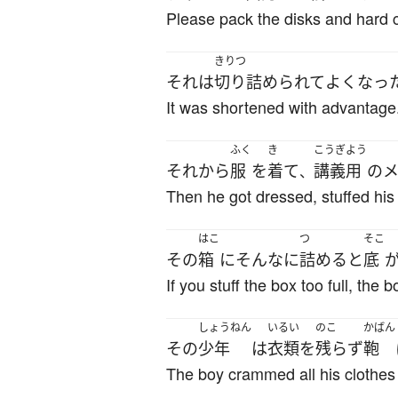
Please pack the disks and hard c
きりつ
それ
は
切り詰められて
よく
なっ
It was shortened with advantage
ふく
き
こうぎ
よう
それから
服
を
着て
講義
用
の
、
Then he got dressed, stuffed his 
はこ
つ
そこ
その
箱
に
そんなに
詰める
と
底
If you stuff the box too full, the bo
しょうねん
いるい
のこ
かばん
その
少年
は
衣類
を
残らず
鞄
The boy crammed all his clothes 