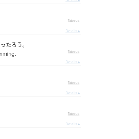
—
Tatoeba
Details ▸
かっ
たろう
。
amming.
—
Tatoeba
Details ▸
—
Tatoeba
Details ▸
—
Tatoeba
Details ▸