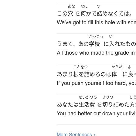
あな
なに
つ
この
穴
を
何か
で
詰めなくて
は
。
We've got to fill this hole with s
がっこう
い
うまく
あの
学校
に
入れた
も
、
All those who made the grade in
こんをつ
からだ
よ
あまり
根を詰める
の
は
体
に
良
If you push yourself too hard, you'
せいかつひ
きりつ
ほ
あなた
は
生活費
を
切り詰めた
方
You had better cut down your liv
More
S
entences >