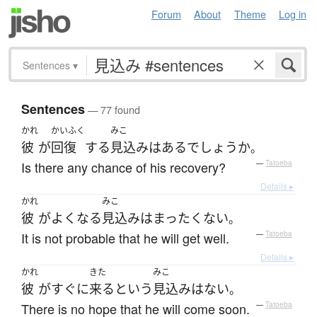
Forum
About
Theme
Log in
Sentences
▾
Sentences
— 77 found
かれ
かいふく
みこ
彼
が
回復
する
見込み
は
ある
でしょうか
。
Is there any chance of his recovery?
—
Tatoeba
Details ▸
かれ
みこ
彼
が
よく
なる
見込み
は
まったく
ない
。
It is not probable that he will get well.
—
Tatoeba
Details ▸
かれ
きた
みこ
彼
が
すぐに
来る
と
いう
見込み
は
ない
。
There is no hope that he will come soon.
—
Tatoeba