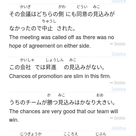
Details ▸
かいぎ
がわ
どうい
みこ
その
会議
は
どちら
の
側
にも
同意
の
見込み
が
ちゅうし
なかった
ので
中止
された
。
The meeting was called off as there was no
hope of agreement on either side.
—
Tatoeba
Details ▸
かいしゃ
しょうしん
みこ
この
会社
で
は
昇進
の
見込み
が
ない
。
Chances of promotion are slim in this firm.
—
Tatoeba
Details ▸
か
みこ
おお
うちの
チーム
が
勝つ
見込み
は
かなり
大きい
。
The chances are very good that our team will
win.
—
Tatoeba
Details ▸
じつぎょうか
こころえ
じぶん