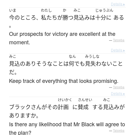
Details ▸
いま
わたし
か
みこ
じゅうぶん
今のところ
私たち
が
勝つ
見込み
は
十分に
ある
、
。
Our prospects for victory are excellent at the
moment.
—
Tatoeba
Details ▸
みこ
なん
みうしな
見込
の
ありそうな
こと
は
何でも
見失わない
こと
だ
。
Keep track of everything that looks promising.
—
Tatoeba
Details ▸
けいかく
さんせい
みこ
ブラック
さん
が
その
計画
に
賛成
する
見込み
が
あります
か
。
Is there any likelihood that Mr Black will agree to
the plan?
—
Tatoeba