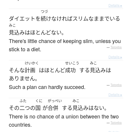
Details ▸
つづ
ダイエット
を
続けなければ
スリムな
まま
で
いる
みこ
見込み
は
ほとんどない
。
There's little chance of keeping slim, unless you
stick to a diet.
—
Tatoeba
Details ▸
けいかく
せいこう
みこ
そんな
計画
は
ほとんど
成功
する
見込み
は
ありません
。
Such a plan can hardly succeed.
—
Tatoeba
Details ▸
ふた
くに
がっぺい
みこ
その
二つ
の
国
が
合併
する
見込み
は
ない
。
There is no chance of a union between the two
countries.
—
Tatoeba