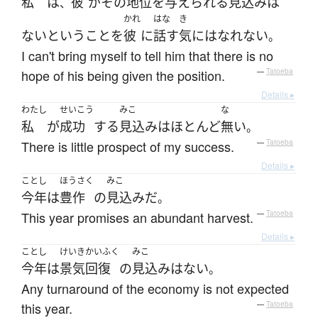
私
は
彼
が
その
地位
を
与えられる
見込み
は
、
かれ
はな
き
ない
と
いう
こと
を
彼
に
話す
気
には
なれない
。
I can't bring myself to tell him that there is no
hope of his being given the position.
—
Tatoeba
Details ▸
わたし
せいこう
みこ
な
私
が
成功
する
見込み
は
ほとんど
無い
。
There is little prospect of my success.
—
Tatoeba
Details ▸
ことし
ほうさく
みこ
今年
は
豊作
の
見込み
だ
。
This year promises an abundant harvest.
—
Tatoeba
Details ▸
ことし
けいきかいふく
みこ
今年
は
景気回復
の
見込み
は
ない
。
Any turnaround of the economy is not expected
this year.
—
Tatoeba