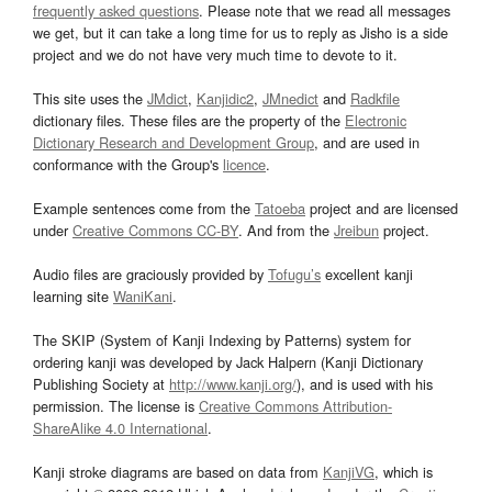
frequently asked questions
. Please note that we read all messages
we get, but it can take a long time for us to reply as Jisho is a side
project and we do not have very much time to devote to it.
This site uses the
JMdict
,
Kanjidic2
,
JMnedict
and
Radkfile
dictionary files. These files are the property of the
Electronic
Dictionary Research and Development Group
, and are used in
conformance with the Group's
licence
.
Example sentences come from the
Tatoeba
project and are licensed
under
Creative Commons CC-BY
. And from the
Jreibun
project.
Audio files are graciously provided by
Tofugu’s
excellent kanji
learning site
WaniKani
.
The SKIP (System of Kanji Indexing by Patterns) system for
ordering kanji was developed by Jack Halpern (Kanji Dictionary
Publishing Society at
http://www.kanji.org/
), and is used with his
permission. The license is
Creative Commons Attribution-
ShareAlike 4.0 International
.
Kanji stroke diagrams are based on data from
KanjiVG
, which is