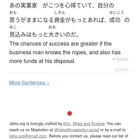
あの
実業家
が
こつ
を
心得ていて
自分
の
、
おも
しきん
せいこう
思うがまま
になる
資金
が
もっと
あれば
成功
の
、
みこ
おお
見込み
は
もっと
大きい
のだ
。
The chances of success are greater if the
business man knows the ropes, and also has
more funds at his disposal.
—
Tatoeba
Details ▸
More
S
entences >
Jisho.org is lovingly crafted by
Kim, Miwa and Andrew
. You can
reach us on Mastodon at
@jisho@mastodon.social
or by e-mail to
jisho.org@gmail.com
. Before you contact us, please read our list of