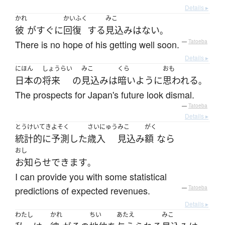
Details ▸
かれ
かいふく
みこ
彼
が
すぐに
回復
する
見込み
は
ない
。
There is no hope of his getting well soon.
—
Tatoeba
Details ▸
にほん
しょうらい
みこ
くら
おも
日本
の
将来
の
見込み
は
暗い
ように
思われる
。
The prospects for Japan's future look dismal.
—
Tatoeba
Details ▸
とうけいてき
よそく
さいにゅう
みこ
がく
統計的に
予測
した
歳入
見込み
額
なら
おし
お知らせ
できます
。
I can provide you with some statistical
predictions of expected revenues.
—
Tatoeba
Details ▸
わたし
かれ
ちい
あたえ
みこ