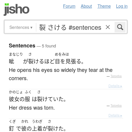
Forum
About
Theme
Log in
Sentences
▾
Sentences
— 5 found
まなじり
さ
めをみは
眦
が
裂ける
ほど
目を見張る
。
He opens his eyes so widely they tear at the
corners.
—
Tatoeba
Details ▸
かのじょ
ふく
さ
彼女の
服
は
裂けていた
。
Her dress was torn.
—
Tatoeba
Details ▸
くぎ
かれ
うわぎ
さ
釘
で
彼の
上着
が
裂けた
。