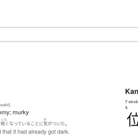
Kan
7 strok
oushi)
4.
oomy; murky
くら
き
。
う
暗く
なっている
こと
に
気がついた
 that it had already got dark.