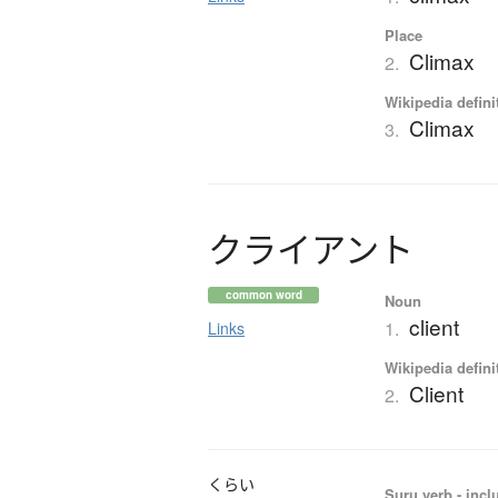
Place
Climax
2.
Wikipedia defini
Climax
3.
ク
ラ
イ
ア
ン
ト
common word
Noun
client
1.
Links
Wikipedia defini
Client
2.
くらい
Suru verb - incl