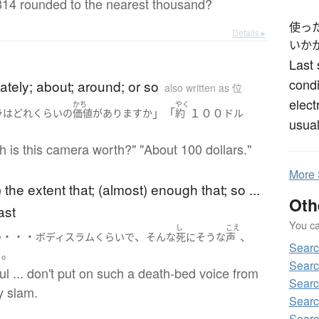
814 rounded to the nearest thousand?
使っ
Details ▸
いか
Last 
condi
tely; about; around; or so
also written as 位
elect
かち
やく
」「
１００
ラ
は
どれ
くらい
の
価値
が
あります
か
約
ドル
usual
」
 is this camera worth?" "About 100 dollars."
More
 the extent that; (almost) enough that; so ...
Oth
east
You can
し
こえ
・・・
、
、
の
ボディスラム
くらい
で
そんな
死に
そうな
声
Sear
。
よ
Sear
iful ... don't put on such a death-bed voice from
Sear
y slam.
Searc
Sear