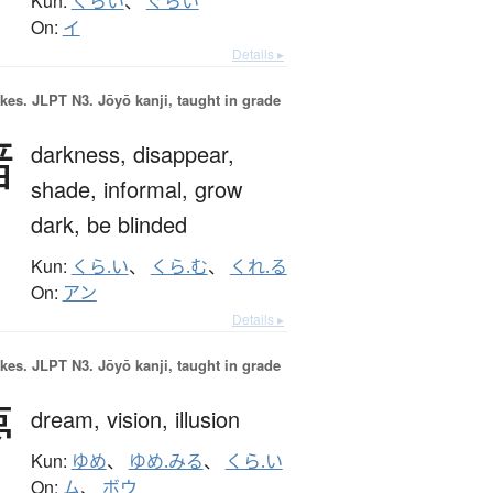
Kun:
くらい
、
ぐらい
On:
イ
Details ▸
okes.
JLPT N3. Jōyō kanji, taught in grade
暗
darkness,
disappear,
shade,
informal,
grow
dark,
be blinded
Kun:
くら.い
、
くら.む
、
くれ.る
On:
アン
Details ▸
okes.
JLPT N3. Jōyō kanji, taught in grade
夢
dream,
vision,
illusion
Kun:
ゆめ
、
ゆめ.みる
、
くら.い
On:
ム
、
ボウ