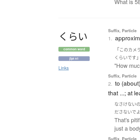
What is 5
Suffix, Particle
く
ら
い
approxima
1.
「
この
カメ
common word
くらい
です
jlpt n1
"How much
Links
Suffix, Particle
to (about)
2.
that ...; at l
なさけない
ださないで
That's pit
just a bod
Suffix, Particle