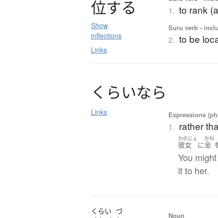
位
す
る
to rank (
1.
Show
Suru verb - incl
inflections
to be loca
2.
Links
く
ら
い
な
ら
Links
Expressions (phr
rather tha
1.
かのじょ
かね
彼女
に
金
You might 
it to her.
くらい
づ
Noun