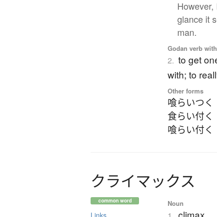
However, I
glance it 
man.
Godan verb with 
to get one
2.
with; to real
Other forms
喰らいつく
食らい付く
喰らい付く
ク
ラ
イ
マ
ッ
ク
ス
common word
Noun
climax
1.
Links