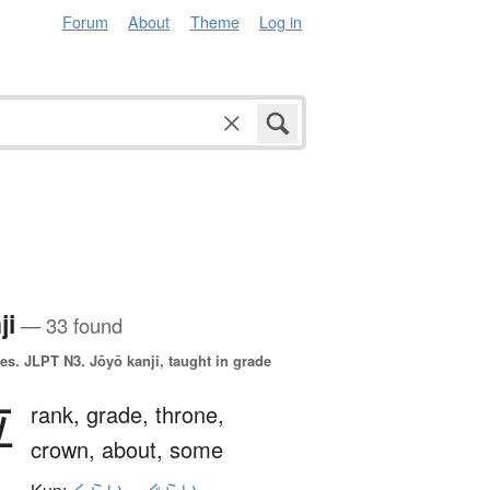
Forum
About
Theme
Log in
ji
— 33 found
es.
JLPT N3. Jōyō kanji, taught in grade
位
rank,
grade,
throne,
crown,
about,
some