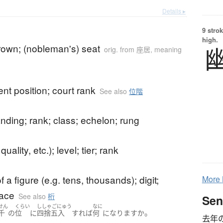
Details ▸
9 strok
high.
rown; (nobleman's) seat
orig. from 座居, meaning
t position; court rank
See also
位階
anding; rank; class; echelon; rung
quality, etc.); level; tier; rank
f a figure (e.g. tens, thousands); digit;
More
lace
See also
桁
Sen
せん
くらい
ししゃごにゅう
なに
。
千
の
位
に
四捨五入
すれば
何
になります
か
去年