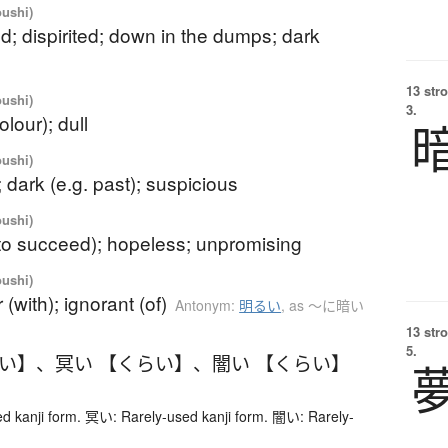
oushi)
; dispirited; down in the dumps; dark
13 str
oushi)
3.
olour); dull
oushi)
; dark (e.g. past); suspicious
oushi)
(to succeed); hopeless; unpromising
oushi)
 (with); ignorant (of)
Antonym:
明るい
,
as 〜に暗い
13 str
5.
らい】
、
冥い 【くらい】
、
闇い 【くらい】
d kanji form. 冥い: Rarely-used kanji form. 闇い: Rarely-