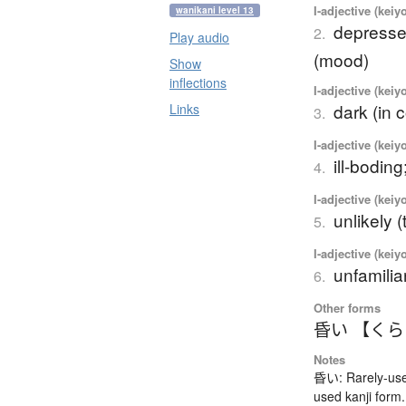
I-adjective (keiy
wanikani level 13
depressed
2.
Play audio
(mood)
Show
inflections
I-adjective (keiy
dark (in c
Links
3.
I-adjective (keiy
ill-boding
4.
I-adjective (keiy
unlikely 
5.
I-adjective (keiy
unfamiliar
6.
Other forms
昏い 【く
Notes
昏い: Rarely-use
used kanji form.