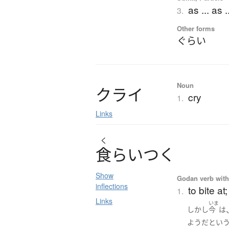
as ... as ..
3.
Other forms
ぐらい
Noun
ク
ラ
イ
cry
1.
Links
く
食
ら
い
つ
く
Show
Godan verb with 
inflections
to bite at
1.
Links
いま
しかし
今
は
ようだ
と
い