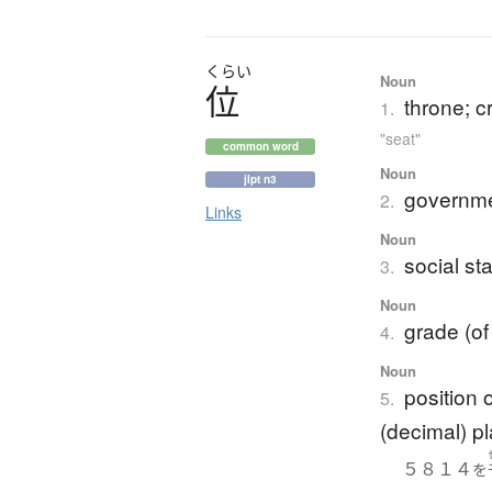
くらい
Noun
位
throne; c
1.
"seat"
common word
Noun
jlpt n3
governmen
2.
Links
Noun
social st
3.
Noun
grade (of 
4.
Noun
position o
5.
(decimal) p
５８１４
を