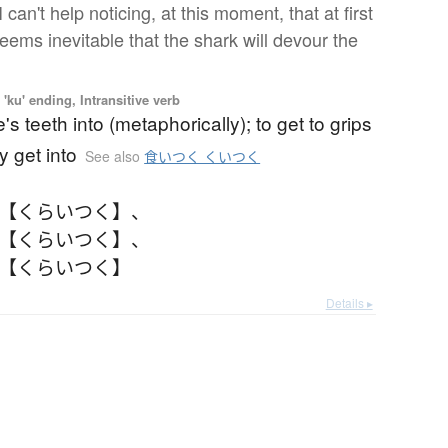
 can't help noticing, at this moment, that at first
seems inevitable that the shark will devour the
'ku' ending, Intransitive verb
's teeth into (metaphorically); to get to grips
ly get into
See also
食いつく くいつく
 【くらいつく】
、
 【くらいつく】
、
 【くらいつく】
Details ▸