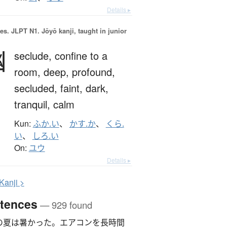
Details ▸
es.
JLPT N1. Jōyō kanji, taught in junior
幽
seclude,
confine to a
room,
deep,
profound,
secluded,
faint,
dark,
tranquil,
calm
Kun:
ふか.い
、
かす.か
、
くら.
い
、
しろ.い
On:
ユウ
Details ▸
K
anji >
tences
— 929 found
の夏は暑かった。エアコンを長時間