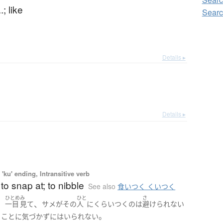
.; like
Sear
Details ▸
Details ▸
'ku' ending, Intransitive verb
; to snap at; to nibble
See also
食いつく くいつく
ひとめ
み
ひと
さ
、
、
一目
見て
サメ
が
その
人
に
くらいつく
の
は
避けられない
。
う
こと
に
気づか
ずにはいられない