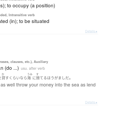
as); to occupy (a position)
uded, Intransitive verb
ted (in); to be situated
Details ▸
ases, clauses, etc.), Auxiliary
n (do ...)
usu. after verb
か
うみ
す
。
を
貸す
くらいなら
海
に
捨てる
ほうがまし
だ
as well throw your money into the sea as lend
Details ▸