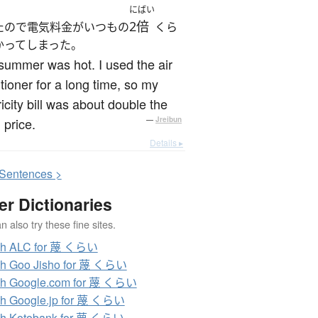
にばい
2倍
たので電気料金がいつもの
くら
かってしまった。
summer was hot. I used the air
tioner for a long time, so my
ricity bill was about double the
 price.
—
Jreibun
Details ▸
S
entences >
er Dictionaries
 also try these fine sites.
ch ALC for 蔑 くらい
ch Goo Jisho for 蔑 くらい
ch Google.com for 蔑 くらい
h Google.jp for 蔑 くらい
ch Kotobank for 蔑 くらい