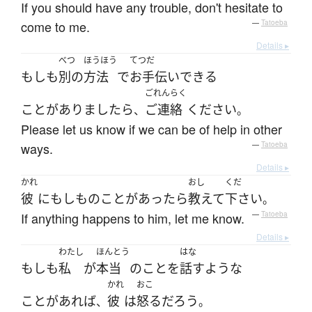
If you should have any trouble, don't hesitate to
come to me.
—
Tatoeba
Details ▸
べつ
ほうほう
てつだ
もしも
別の
方法
で
お手伝い
できる
ごれんらく
ことがありましたら
ご連絡
ください
、
。
Please let us know if we can be of help in other
ways.
—
Tatoeba
Details ▸
かれ
おし
くだ
彼
に
もしものこと
が
あったら
教えて
下さい
。
If anything happens to him, let me know.
—
Tatoeba
Details ▸
わたし
ほんとう
はな
もしも
私
が
本当
の
こと
を
話す
ような
かれ
おこ
ことがあれば
彼
は
怒る
だろう
、
。