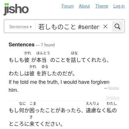
Forum
About
Theme
Log in
Sentences
▾
Sentences
— 7 found
かれ
ほんとう
はな
もしも
彼
が
本当
の
こと
を
話して
くれたら
、
かれ
ゆる
わたし
は
彼
を
許した
のだ
が
。
If he told me the truth, I would have forgiven
him.
—
Tatoeba
Details ▸
なに
こま
えんりょ
わたし
もし
何か
困ったこと
が
あったら
遠慮なく
私の
、
き
ところ
に
来て
ください
。