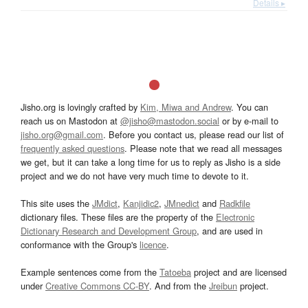
Details ▸
Jisho.org is lovingly crafted by
Kim, Miwa and Andrew
. You can
reach us on Mastodon at
@jisho@mastodon.social
or by e-mail to
jisho.org@gmail.com
. Before you contact us, please read our list of
frequently asked questions
. Please note that we read all messages
we get, but it can take a long time for us to reply as Jisho is a side
project and we do not have very much time to devote to it.
This site uses the
JMdict
,
Kanjidic2
,
JMnedict
and
Radkfile
dictionary files. These files are the property of the
Electronic
Dictionary Research and Development Group
, and are used in
conformance with the Group's
licence
.
Example sentences come from the
Tatoeba
project and are licensed
under
Creative Commons CC-BY
. And from the
Jreibun
project.