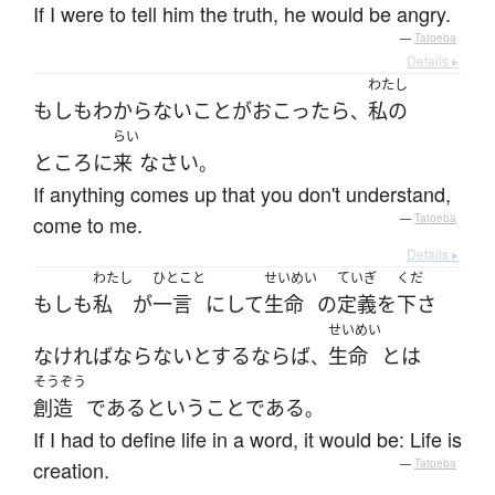
If I were to tell him the truth, he would be angry.
—
Tatoeba
Details ▸
わたし
もしも
わからない
こと
が
おこったら
私の
、
らい
ところ
に
来
なさい
。
If anything comes up that you don't understand,
come to me.
—
Tatoeba
Details ▸
わたし
ひとこと
せいめい
ていぎ
くだ
もしも
私
が
一言
に
して
生命
の
定義
を
下さ
せいめい
なければならない
とする
ならば
生命
とは
、
そうぞう
創造
である
と
いう
こと
である
。
If I had to define life in a word, it would be: Life is
creation.
—
Tatoeba