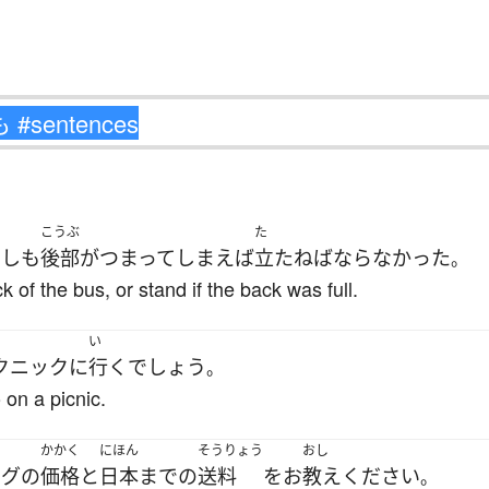
こうぶ
た
もしも
後部
が
つまって
しまえば
立たねばならなかった
。
k of the bus, or stand if the back was full.
い
クニック
に
行く
でしょう
。
o on a picnic.
かかく
にほん
そうりょう
おし
ログ
の
価格
と
日本
まで
の
送料
を
お
教え
ください
。