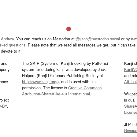
 Andrew
. You can reach us on Mastodon at
@jisho@mastodon.social
or by e-m
asked questions
. Please note that we read all messages we get, but it can take a
devote to it.
and
The SKIP (System of Kanji Indexing by Patterns)
Kanji s
operty
system for ordering kanji was developed by Jack
KanjiV
Halpern (Kanji Dictionary Publishing Society at
and re
mance
http://www.kanji.org/
), and is used with his
Attribu
permission. The license is
Creative Commons
Attribution-ShareAlike 4.0 International
.
Wikipe
oject
is dual
C-BY
.
ShareAl
Licens
s
JLPT d
Resour