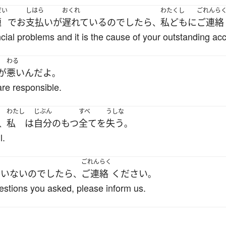
だい
しはら
おくれ
わたくし
ごれんら
題
で
お
支払い
が
遅れている
の
でしたら
私ども
に
ご連絡
、
cial problems and it is the cause of your outstanding acc
わる
が
悪い
ん
だ
よ
。
re responsible.
わたし
じぶん
すべ
うしな
私
は
自分
の
もつ
全て
を
失う
、
。
l.
ごれんらく
ていない
の
でしたら
ご連絡
ください
、
。
uestions you asked, please inform us.