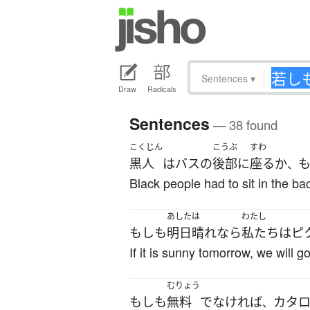
Sentences
▾
Draw
Radicals
Sentences
— 38 found
こくじん
こうぶ
すわ
黒人
は
バス
の
後部
に
座る
か
、
Black people had to sit in the bac
あした
は
わたし
もしも
明日
晴れ
なら
私たち
は
ピ
If it is sunny tomorrow, we will g
むりょう
もしも
無料
でなければ
カタ
、