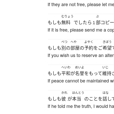
If they are not free, please let
むりょう
ぶ
もしも
無料
で
したら
部
コピ
１
If it is free, please send me a co
べつ
へや
よやく
きぼう
もしも
別の
部屋
の
予約
を
ご
希望
If you wish us to reserve an alt
へいわ
めいよ
いじ
もしも
平和
が
名誉
を
もって
維持
If peace cannot be maintained wit
かれ
ほんとう
はな
もしも
彼
が
本当
の
こと
を
話し
If he told me the truth, I would h