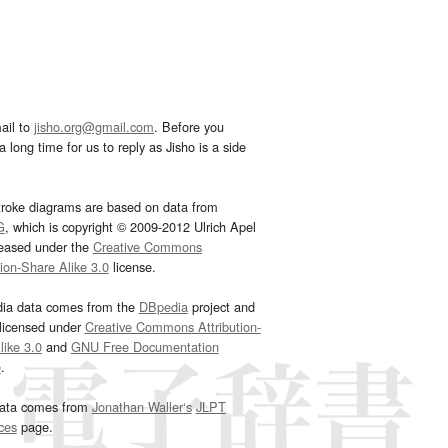
ail to
jisho.org@gmail.com
. Before you
 long time for us to reply as Jisho is a side
troke diagrams are based on data from
G
, which is copyright © 2009-2012 Ulrich Apel
leased under the
Creative Commons
tion-Share Alike 3.0
license.
dia data comes from the
DBpedia
project and
 licensed under
Creative Commons Attribution-
ike 3.0
and
GNU Free Documentation
e
.
ata comes from
Jonathan Waller‘s
JLPT
ces
page.