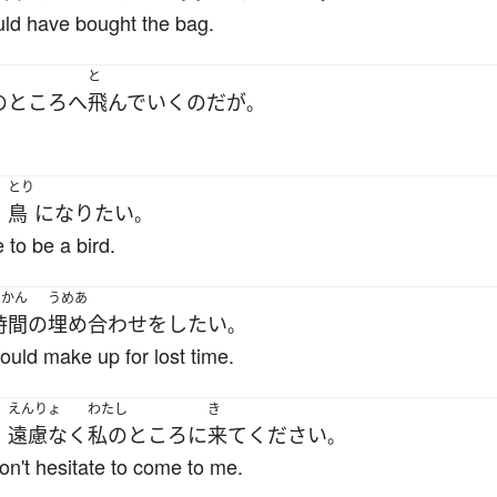
uld have bought the bag.
と
の
ところ
へ
飛んで
いく
のだ
が
。
とり
鳥
になり
たい
、
。
e to be a bird.
じかん
うめあ
時間
の
埋め合わせ
を
したい
。
 could make up for lost time.
えんりょ
わたし
き
遠慮なく
私の
ところ
に
来て
ください
、
。
on't hesitate to come to me.