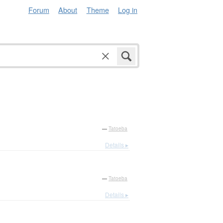
Forum
About
Theme
Log in
—
Tatoeba
Details ▸
—
Tatoeba
Details ▸