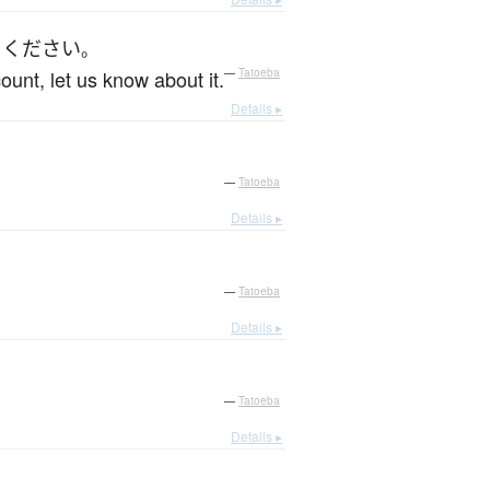
く
ください
。
ount, let us know about it.
—
Tatoeba
Details ▸
—
Tatoeba
Details ▸
—
Tatoeba
Details ▸
—
Tatoeba
Details ▸