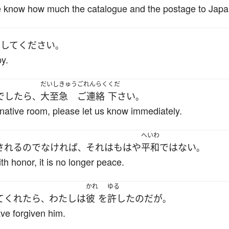
 me know how much the catalogue and the postage to Japa
ー
して
ください
。
py.
だいしきゅう
ごれんらく
くだ
で
したら
大至急
ご連絡
下さい
、
。
ernative room, please let us know immediately.
へいわ
される
の
でなければ
それ
は
もはや
平和
ではない
、
。
h honor, it is no longer peace.
かれ
ゆる
て
くれたら
わたし
は
彼
を
許した
のだ
が
、
。
ave forgiven him.