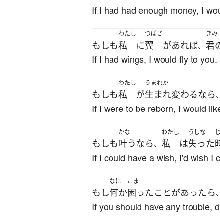
If I had had enough money, I wo
わたし
つばさ
きみ
もしも
私
に
翼
が
あれば
君
、
If I had wings, I would fly to you.
わたし
うまれか
もしも
私
が
生まれ変わる
なら
If I were to be reborn, I would lik
かな
わたし
うしな
もしも
叶う
なら
私
は
失った
、
If I could have a wish, I'd wish I
なに
こま
もし
何か
困ったこと
が
あったら
If you should have any trouble, d