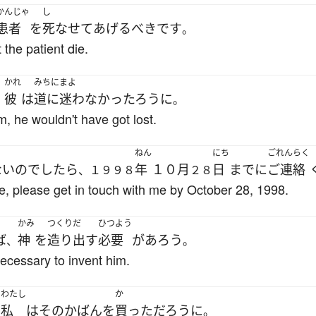
かんじゃ
し
患者
を
死なせて
あげる
べき
です
。
 the patient die.
かれ
みちにまよ
彼
は
道に迷わなかっ
たろう
に
、
。
m, he wouldn't have got lost.
ねん
にち
ごれんらく
ない
の
でしたら
年
１０月
日
まで
に
ご連絡
、１９９８
２８
ce, please get in touch with me by October 28, 1998.
かみ
つくりだ
ひつよう
ば
神
を
造り出す
必要
が
あろう
、
。
necessary to invent him.
わたし
か
私
は
その
かばん
を
買った
だろうに
、
。