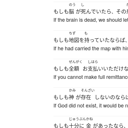
のう
し
もしも
脳
が
死んでいたら
その
、
If the brain is dead, we should let
ちず
も
もしも
地図
を
持っていた
ならば
If he had carried the map with hi
ぜんがく
しはら
もしも
全額
お
支払い
いただけ
If you cannot make full remittan
かみ
そんざい
もしも
神
が
存在
しない
の
なら
If God did not exist, it would be 
じゅうぶん
かね
もしも
十分に
金
が
あった
なら