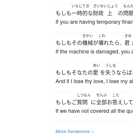
いちじてき
ざいせい
じょう
もん
もしも
一時的な
財政
上
の
問
If you are having temporary finan
きかい
こわ
きみ
もしも
その
機械
が
壊れたら
君
、
If the machine is damaged, you a
あい
うしな
もしも
そなた
の
愛
を
失う
ならば
And if I lose thy love, I lose my al
しつもん
ぜんぶ
こた
もしも
ご
質問
に
全部
お
答え
し
If we have not covered all the q
More
S
entences >