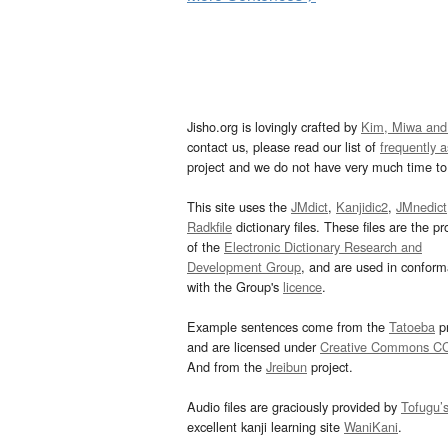
Jisho.org is lovingly crafted by
Kim, Miwa and
contact us, please read our list of
frequently 
project and we do not have very much time to 
This site uses the
JMdict
,
Kanjidic2
,
JMnedict
Radkfile
dictionary files. These files are the pr
of the
Electronic Dictionary Research and
Development Group
, and are used in confor
with the Group's
licence
.
Example sentences come from the
Tatoeba
pr
and are licensed under
Creative Commons C
And from the
Jreibun
project.
Audio files are graciously provided by
Tofugu’
excellent kanji learning site
WaniKani
.