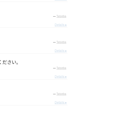
—
Tatoeba
Details ▸
—
Tatoeba
Details ▸
ください
。
—
Tatoeba
Details ▸
—
Tatoeba
Details ▸