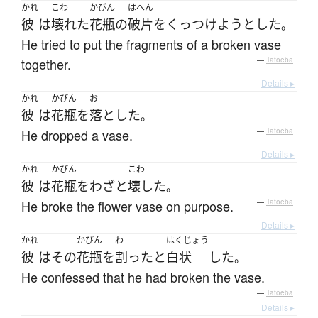
かれ
こわ
かびん
はへん
彼
は
壊れた
花瓶
の
破片
を
くっつけよう
とした
。
He tried to put the fragments of a broken vase
together.
—
Tatoeba
Details ▸
かれ
かびん
お
彼
は
花瓶
を
落とした
。
He dropped a vase.
—
Tatoeba
Details ▸
かれ
かびん
こわ
彼
は
花瓶
を
わざと
壊した
。
He broke the flower vase on purpose.
—
Tatoeba
Details ▸
かれ
かびん
わ
はくじょう
彼
は
その
花瓶
を
割った
と
白状
した
。
He confessed that he had broken the vase.
—
Tatoeba
Details ▸