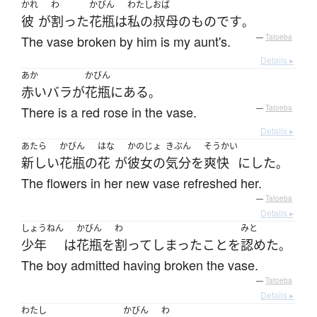
かれ
わ
かびん
わたし
おば
彼
が
割った
花瓶
は
私の
叔母
の
もの
です
。
The vase broken by him is my aunt's.
—
Tatoeba
Details ▸
あか
かびん
赤い
バラ
が
花瓶
に
ある
。
There is a red rose in the vase.
—
Tatoeba
Details ▸
あたら
かびん
はな
かのじょ
きぶん
そうかい
新しい
花瓶
の
花
が
彼女の
気分
を
爽快
に
した
。
The flowers in her new vase refreshed her.
—
Tatoeba
Details ▸
しょうねん
かびん
わ
みと
少年
は
花瓶
を
割って
しまった
こと
を
認めた
。
The boy admitted having broken the vase.
—
Tatoeba
Details ▸
わたし
かびん
わ