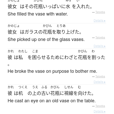
かのじょ
かびん
みず
い
彼女
は
その
花瓶
いっぱい
に
水
を
入れた
。
She filled the vase with water.
—
Tatoeba
Details ▸
かのじょ
かびん
とりあ
彼女
は
ガラス
の
花瓶
を
取り上げた
。
She picked up one of the glass vases.
—
Tatoeba
Details ▸
かれ
わたし
こま
かびん
わ
彼
は
私
を
困らせる
ために
わざと
花瓶
を
割った
。
He broke the vase on purpose to bother me.
—
Tatoeba
Details ▸
かれ
つくえ
うえ
ふる
かびん
しせん
む
彼
は
机
の
上の
古い
花瓶
に
視線
を
向けた
。
He cast an eye on an old vase on the table.
—
Tatoeba
Details ▸