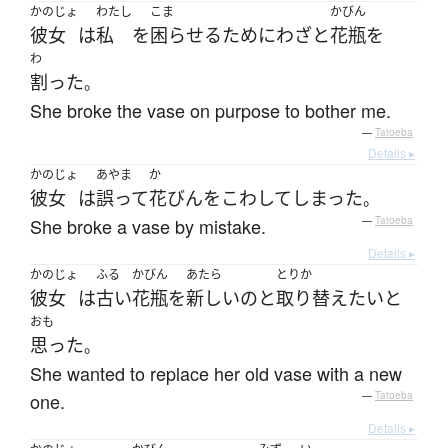
かのじょ
わたし
こま
かびん
彼女
は
私
を
困らせる
ために
わざと
花瓶
を
わ
割った
。
She broke the vase on purpose to bother me.
—
Tatoeba
Details ▸
かのじょ
あやま
か
彼女
は
誤って
花びん
を
こわして
しまった
。
She broke a vase by mistake.
—
Tatoeba
Details ▸
かのじょ
ふる
かびん
あたら
とりか
彼女
は
古い
花瓶
を
新しい
の
と
取り替え
たい
と
おも
思った
。
She wanted to replace her old vase with a new
one.
—
Tatoeba
Details ▸