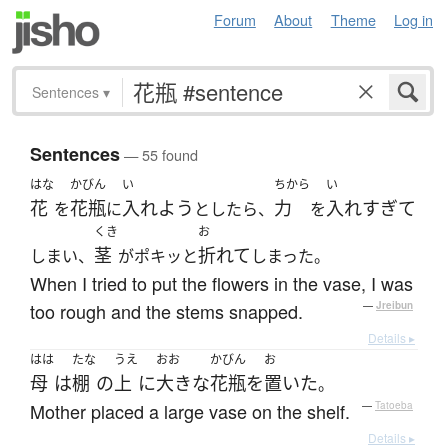
Forum
About
Theme
Log in
Sentences
▾
Sentences
— 55 found
はな
かびん
い
ちから
い
花
花瓶
入れよう
力
入れすぎて
を
に
としたら、
を
くき
お
茎
折れて
しまい、
がポキッと
しまった。
When I tried to put the flowers in the vase, I was
too rough and the stems snapped.
—
Jreibun
Details ▸
はは
たな
うえ
おお
かびん
お
母
は
棚
の
上
に
大きな
花瓶
を
置いた
。
Mother placed a large vase on the shelf.
—
Tatoeba
Details ▸