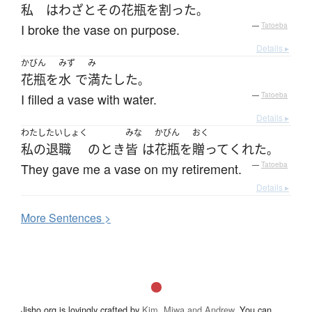
私
は
わざと
その
花瓶
を
割った
。
I broke the vase on purpose.
—
Tatoeba
Details ▸
かびん
みず
み
花瓶
を
水
で
満たした
。
I filled a vase with water.
—
Tatoeba
Details ▸
わたし
たいしょく
みな
かびん
おく
私の
退職
の
とき
皆
は
花瓶
を
贈って
くれた
。
They gave me a vase on my retirement.
—
Tatoeba
Details ▸
More
S
entences >
Jisho.org is lovingly crafted by
Kim, Miwa and Andrew
. You can