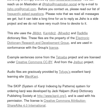
reach us on Mastodon at
@jisho@mastodon.social
or by e-mail to
jisho.org@gmail.com
. Before you contact us, please read our list of
frequently asked questions
. Please note that we read all messages
we get, but it can take a long time for us to reply as Jisho is a side
project and we do not have very much time to devote to it.
This site uses the
JMdict
,
Kanjidic2
,
JMnedict
and
Radkfile
dictionary files. These files are the property of the
Electronic
Dictionary Research and Development Group
, and are used in
conformance with the Group's
licence
.
Example sentences come from the
Tatoeba
project and are licensed
under
Creative Commons CC-BY
. And from the
Jreibun
project.
Audio files are graciously provided by
Tofugu’s
excellent kanji
learning site
WaniKani
.
The SKIP (System of Kanji Indexing by Patterns) system for
ordering kanji was developed by Jack Halpern (Kanji Dictionary
Publishing Society at
http://www.kanji.org/
), and is used with his
permission. The license is
Creative Commons Attribution-
ShareAlike 4.0 International
.