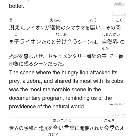
better.
—
Jreibun
Details ▸
う
えもの
おそ
にく
飢えた
獲物
襲い
肉
ライオンが
のシマウマを
、その
こ
わけあ
しぜんかい
子ライオン
分け合う
自然界
を
たちと
シーンは、
の
なか
中
摂理を感じさせ、ドキュメンタリー番組の
で一番
印象に残るシーンだった。
The scene where the hungry lion attacked its
prey, a zebra, and shared its meat with its cubs
was the most memorable scene in the
documentary program, reminding us of the
providence of the natural world.
—
Jreibun
Details ▸
あいことば
こんき
合い言葉
今季
世界の融和と発展を
に開催された
のオ
ひにく