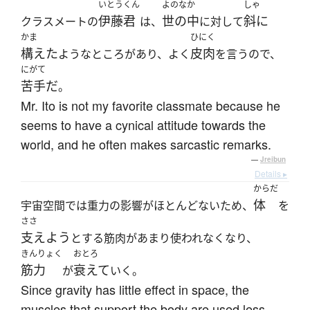
いとうくん
よのなか
しゃ
伊藤君
世の中
斜に
クラスメートの
は、
に対して
かま
ひにく
構えた
皮肉
ようなところがあり、よく
を言うので、
にがて
苦手だ
。
Mr. Ito is not my favorite classmate because he
seems to have a cynical attitude towards the
world, and he often makes sarcastic remarks.
—
Jreibun
Details ▸
からだ
体
宇宙空間では重力の影響がほとんどないため、
を
ささ
支えよう
とする筋肉があまり使われなくなり、
きんりょく
おとろ
筋力
衰えて
が
いく。
Since gravity has little effect in space, the
muscles that support the body are used less,