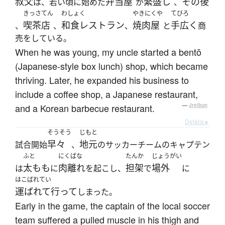
叔父
弁当屋
繁盛し
その後
は、若い頃に始めた
が
、
きっさてん
わしょく
やきにくや
てびろ
喫茶店
和食レストラン
焼肉屋
手広く
、
、
、
と
商
売をしている。
When he was young, my uncle started a bentō
(Japanese-style box lunch) shop, which became
thriving. Later, he expanded his business to
include a coffee shop, a Japanese restaurant,
and a Korean barbecue restaurant.
—
Jreibun
Details ▸
そうそう
じもと
早々
地元
試合開始
、
のサッカーチームのキャプテン
ふと
にくばな
たんか
じょうがい
太もも
肉離れ
担架
場外
は
に
を起こし、
で
に
はこばれてい
運ばれて行って
しまった。
Early in the game, the captain of the local soccer
team suffered a pulled muscle in his thigh and