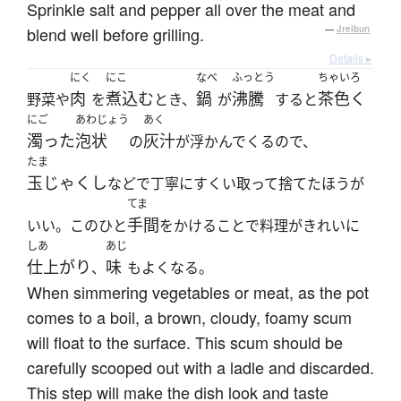
Sprinkle salt and pepper all over the meat and
blend well before grilling.
—
Jreibun
Details ▸
にく
にこ
なべ
ふっとう
ちゃいろ
肉
煮込む
鍋
沸騰
茶色く
野菜や
を
とき、
が
すると
にご
あわじょう
あく
濁った
泡状
灰汁
の
が浮かんでくるので、
たま
玉じゃくし
などで丁寧にすくい取って捨てたほうが
てま
手間
いい。このひと
をかけることで料理がきれいに
しあ
あじ
仕上がり
味
、
もよくなる。
When simmering vegetables or meat, as the pot
comes to a boil, a brown, cloudy, foamy scum
will float to the surface. This scum should be
carefully scooped out with a ladle and discarded.
This step will make the dish look and taste