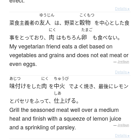
effect.
Details ▸
ゆうじん
こくもつ
友人
穀物
菜食主義者の
は、野菜と
を中心とした食
にく
たまご
肉
卵
事をとっており、
はもちろん
も食べない。
My vegetarian friend eats a diet based on
vegetables and grains and does not eat meat or
even eggs.
—
Jreibun
Details ▸
あじつ
にく
ちゅうび
味付け
肉
中火
をした
を
でよく焼き、最後にレモン
しあ
仕上げる
とパセリをふって、
。
Grill the seasoned meat well over a medium
heat and finish with a squeeze of lemon juice
and a sprinkling of parsley.
—
Jreibun
Details ▸