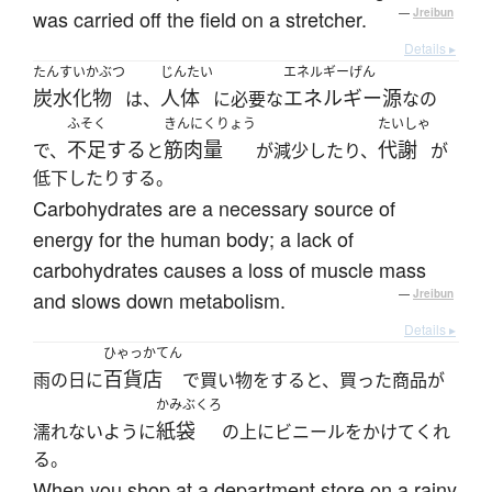
was carried off the field on a stretcher.
—
Jreibun
Details ▸
たんすいかぶつ
じんたい
エネルギーげん
炭水化物
人体
エネルギー源
は、
に必要な
なの
ふそく
きんにくりょう
たいしゃ
不足する
筋肉量
代謝
で、
と
が減少したり、
が
低下したりする。
Carbohydrates are a necessary source of
energy for the human body; a lack of
carbohydrates causes a loss of muscle mass
and slows down metabolism.
—
Jreibun
Details ▸
ひゃっかてん
百貨店
雨の日に
で買い物をすると、買った商品が
かみぶくろ
紙袋
濡れないように
の上にビニールをかけてくれ
る。
When you shop at a department store on a rainy