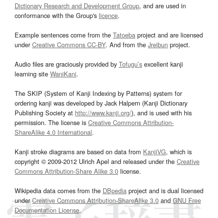
Dictionary Research and Development Group
, and are used in
conformance with the Group's
licence
.
Example sentences come from the
Tatoeba
project and are licensed
under
Creative Commons CC-BY
. And from the
Jreibun
project.
Audio files are graciously provided by
Tofugu’s
excellent kanji
learning site
WaniKani
.
The SKIP (System of Kanji Indexing by Patterns) system for
ordering kanji was developed by Jack Halpern (Kanji Dictionary
Publishing Society at
http://www.kanji.org/
), and is used with his
permission. The license is
Creative Commons Attribution-
ShareAlike 4.0 International
.
Kanji stroke diagrams are based on data from
KanjiVG
, which is
copyright © 2009-2012 Ulrich Apel and released under the
Creative
Commons Attribution-Share Alike 3.0
license.
Wikipedia data comes from the
DBpedia
project and is dual licensed
under
Creative Commons Attribution-ShareAlike 3.0
and
GNU Free
Documentation License
.