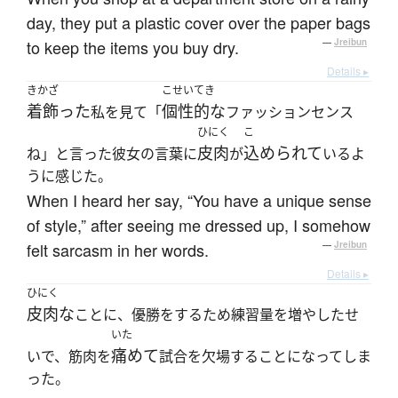
day, they put a plastic cover over the paper bags
to keep the items you buy dry.
—
Jreibun
Details ▸
きかざ
こせいてき
着飾った
個性的な
私を見て「
ファッションセンス
ひにく
こ
皮肉
込められて
ね」と言った彼女の言葉に
が
いるよ
うに感じた。
When I heard her say, “You have a unique sense
of style,” after seeing me dressed up, I somehow
felt sarcasm in her words.
—
Jreibun
Details ▸
ひにく
皮肉な
ことに、優勝をするため練習量を増やしたせ
いた
痛めて
いで、筋肉を
試合を欠場することになってしま
った。