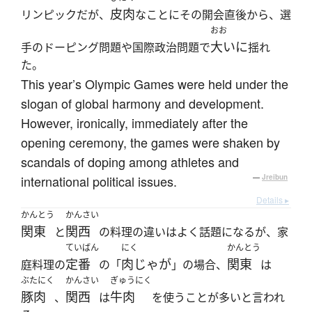
皮肉
リンピックだが、
なことにその開会直後から、選
おお
大いに
手のドーピング問題や国際政治問題で
揺れ
た。
This year’s Olympic Games were held under the
slogan of global harmony and development.
However, ironically, immediately after the
opening ceremony, the games were shaken by
scandals of doping among athletes and
international political issues.
—
Jreibun
Details ▸
かんとう
かんさい
関東
関西
と
の料理の違いはよく話題になるが、家
ていばん
にく
かんとう
定番
肉じゃが
関東
庭料理の
の「
」の場合、
は
ぶたにく
かんさい
ぎゅうにく
豚肉
関西
牛肉
、
は
を使うことが多いと言われ