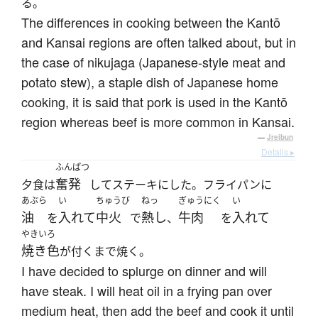
る。
The differences in cooking between the Kantō
and Kansai regions are often talked about, but in
the case of nikujaga (Japanese-style meat and
potato stew), a staple dish of Japanese home
cooking, it is said that pork is used in the Kantō
region whereas beef is more common in Kansai.
—
Jreibun
Details ▸
ふんぱつ
奮発
夕食は
してステーキにした。フライパンに
あぶら
い
ちゅうび
ねっ
ぎゅうにく
い
油
入れて
中火
熱し
牛肉
入れて
を
で
、
を
やきいろ
焼き色
が付くまで焼く。
I have decided to splurge on dinner and will
have steak. I will heat oil in a frying pan over
medium heat, then add the beef and cook it until