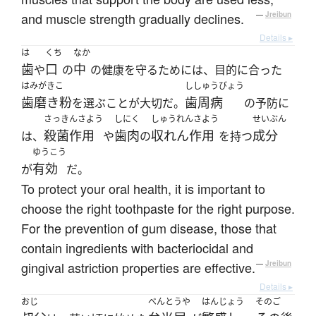
and muscle strength gradually declines.
—
Jreibun
Details ▸
は
くち
なか
歯
口
中
や
の
の健康を守るためには、目的に合った
はみがきこ
ししゅうびょう
歯磨き粉
歯周病
を選ぶことが大切だ。
の予防に
さっきんさよう
しにく
しゅうれんさよう
せいぶん
殺菌作用
歯肉
収れん作用
成分
は、
や
の
を持つ
ゆうこう
有効
が
だ。
To protect your oral health, it is important to
choose the right toothpaste for the right purpose.
For the prevention of gum disease, those that
contain ingredients with bacteriocidal and
gingival astriction properties are effective.
—
Jreibun
Details ▸
おじ
べんとうや
はんじょう
そのご