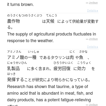
it turns brown.
—
Jreibun
Details ▸
のうさくもつ/のうさくぶつ
てんこう
農作物
天候
は
によって供給量が変動す
る。
The supply of agricultural products fluctuates in
response to the weather.
—
Jreibun
Details ▸
アミノさん
いっしゅ
にく
さかな
アミノ酸
一種
肉
魚
の
であるタウリンは
や
、
にゅうせいひん
ひろうかいふく
こうりょく
乳製品
疲労回復
効力
に多く含まれ、
に
を
はっき
発揮する
ことが研究により明らかになっている。
Research has shown that taurine, a type of
amino acid that is abundant in meat, fish, and
dairy products, has a potent fatigue-relieving
—
Jreibun