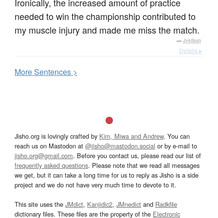
Ironically, the increased amount of practice
needed to win the championship contributed to
my muscle injury and made me miss the match.
—
Jreibun
Details ▸
More
S
entences >
Jisho.org is lovingly crafted by
Kim, Miwa and Andrew
. You can
reach us on Mastodon at
@jisho@mastodon.social
or by e-mail to
jisho.org@gmail.com
. Before you contact us, please read our list of
frequently asked questions
. Please note that we read all messages
we get, but it can take a long time for us to reply as Jisho is a side
project and we do not have very much time to devote to it.
This site uses the
JMdict
,
Kanjidic2
,
JMnedict
and
Radkfile
dictionary files. These files are the property of the
Electronic