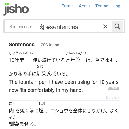
Forum
About
Theme
Log in
Sentences
▾
Sentences
— 296 found
じゅうねんかん
まんねんひつ
10年間
万年筆
使い続けている
は、今ではすっ
なじ
馴染んで
かり私の手に
いる。
The fountain pen I have been using for 10 years
now fits comfortably in my hand.
—
Jreibun
Details ▸
にく
しお
肉
塩
を焼く前に
、コショウを全体にふりかけ、よく
なじ
馴染ませる
。